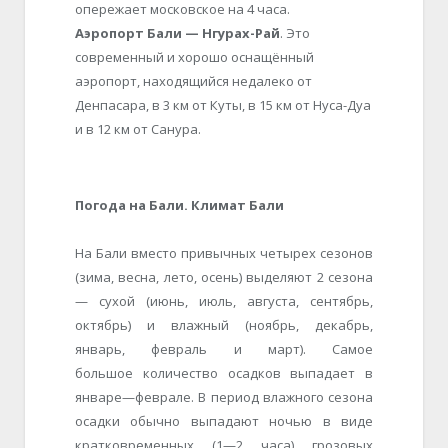
опережает московское на 4 часа.
Аэропорт Бали — Нгурах-Рай
. Это
современный и хорошо оснащённый
аэропорт, находящийся недалеко от
Денпасара, в 3 км от Куты, в 15 км от Нуса-Дуа
и в 12 км от Санура.
Погода на Бали. Климат Бали
На Бали вместо привычных четырех сезонов
(зима, весна, лето, осень) выделяют 2 сезона
— сухой (июнь, июль, августа, сентябрь,
октябрь) и влажный (ноябрь, декабрь,
январь, февраль и март). Самое
большое количество осадков выпадает в
январе—феврале. В период влажного сезона
осадки обычно выпадают ночью в виде
кратковременных (1—2 часа) грозовых