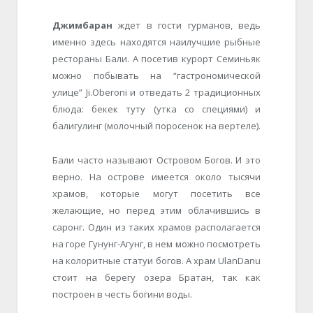
Джимбаран
ждет в гости гурманов, ведь
именно здесь находятся наилучшие рыбные
рестораны Бали. А посетив курорт Семиньяк
можно побывать на “гастрономической
улице” Ji.Oberoni и отведать 2 традиционных
блюда: бекек туту (утка со специями) и
балигулинг (молочный поросенок на вертеле).
Бали часто называют Островом Богов. И это
верно. На острове имеется около тысячи
храмов, которые могут посетить все
желающие, но перед этим облачившись в
саронг. Один из таких храмов располагается
на горе Гунунг-Агунг, в нем можно посмотреть
на колоритные статуи богов. А храм UlanDanu
стоит на берегу озера Братан, так как
построен в честь богини воды.