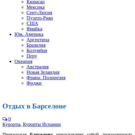
Кюрасао
Мексика
Сент-Люсия
Пуэрто-Рико
США
Ямайка
Юж. Америка
Аргентина
Бразилия
Колумбия
Перу
Океания
Австралия
Новая Зеландия
Франц. Полинезия
Фиджи
Отдых в Барселоне
0
Курорты
,
Курорты Испании
Прекрасная
Барселона
представляет собой драгоценность