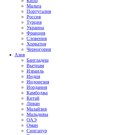
Кипр
Мальта
Португалия
Россия
Турция
Украина
Франция
Словения
Хорватия
Черногория
Азия
Бангладеш
Вьетнам
Израиль
Индия
Индонезия
Иордания
Камбоджа
Китай
Ливан
Малайзия
Мальдивы
ОАЭ
Оман
Сингапур