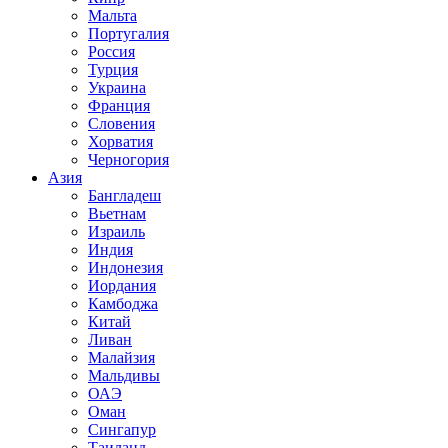
Мальта
Португалия
Россия
Турция
Украина
Франция
Словения
Хорватия
Черногория
Азия
Бангладеш
Вьетнам
Израиль
Индия
Индонезия
Иордания
Камбоджа
Китай
Ливан
Малайзия
Мальдивы
ОАЭ
Оман
Сингапур
Таиланд