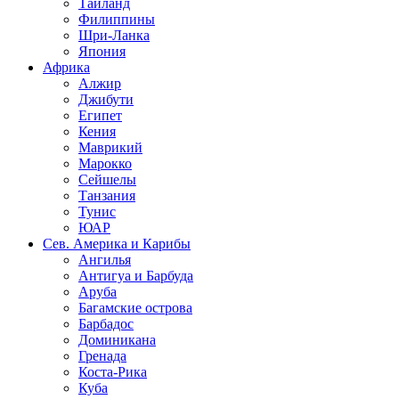
Таиланд
Филиппины
Шри-Ланка
Япония
Африка
Алжир
Джибути
Египет
Кения
Маврикий
Марокко
Сейшелы
Танзания
Тунис
ЮАР
Сев. Америка и Карибы
Ангилья
Антигуа и Барбуда
Аруба
Багамские острова
Барбадос
Доминикана
Гренада
Коста-Рика
Куба