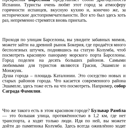
Испании. Туристы очень любят этот город за атмосферу
горячности испанцев, вкусную кухню и, конечно же, за
исторические достопримечательности. Все кто был здесь хоть
раз, непременно стремятся вновь приехать.
Проходя по улицам Барселоны, вы увидите забавных мимов,
можете зайти на древний рынок Бокерия, где продаётся много
бесполезных штучек, поднявшись на статую Колумба, чтоб
посмотреть красивую панораму морского порта Барселоны.
Город поделен на десять больших районов. Самыми
любимыми для туристов являются Грасия, Эшампле и
Монжуик.
Душа города – площадь Каталонии. Это соседство новых и
старых районов города. Что касается современного района
Эшампле, здесь тоже есть на что посмотреть. Например,
собор
Саграда Фамилия
.
Что же такого есть в этом красивом городе?
Бульвар Рамбла
— это большая улица, протяжённостью в 1,2 км, где нет
транспорта, а ходят только люди. Идя по ней, вы можете
дойти до памятника Колумба. Здесь всегда оживлённо ходят