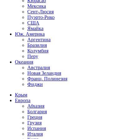
Кюрасао
Мексика
Сент-Люсия
Пуэрто-Рико
США
Ямайка
Юж. Америка
Аргентина
Бразилия
Колумбия
Перу
Океания
Австралия
Новая Зеландия
Франц. Полинезия
Фиджи
Крым
Европа
Абхазия
Болгария
Греция
Грузия
Испания
Италия