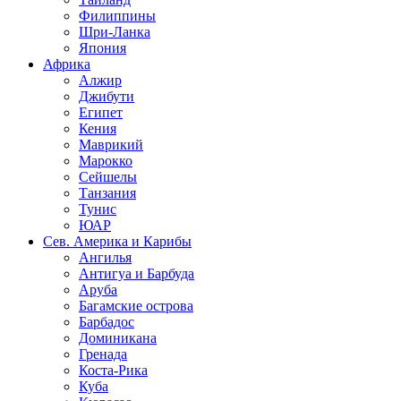
Филиппины
Шри-Ланка
Япония
Африка
Алжир
Джибути
Египет
Кения
Маврикий
Марокко
Сейшелы
Танзания
Тунис
ЮАР
Сев. Америка и Карибы
Ангилья
Антигуа и Барбуда
Аруба
Багамские острова
Барбадос
Доминикана
Гренада
Коста-Рика
Куба