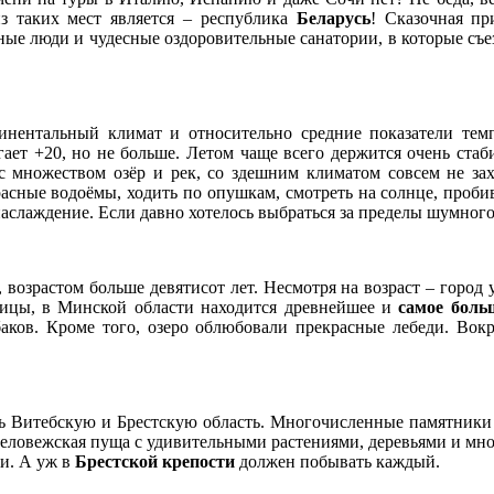
з таких мест является – республика
Беларусь
! Сказочная пр
е люди и чудесные оздоровительные санатории, в которые съез
инентальный климат и относительно средние показатели тем
ает +20, но не больше. Летом чаще всего держится очень стаби
 с множеством озёр и рек, со здешним климатом совсем не зах
екрасные водоёмы, ходить по опушкам, смотреть на солнце, проб
 наслаждение. Если давно хотелось выбраться за пределы шумног
 возрастом больше девятисот лет. Несмотря на возраст – город
лицы, в Минской области находится древнейшее и
самое боль
баков. Кроме того, озеро облюбовали прекрасные лебеди. Вокр
ь Витебскую и Брестскую область. Многочисленные памятники 
и Беловежская пуща с удивительными растениями, деревьями и мн
и. А уж в
Брестской крепости
должен побывать каждый.