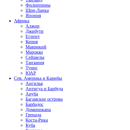
Филиппины
Шри-Ланка
Япония
Африка
Алжир
Джибути
Египет
Кения
Маврикий
Марокко
Сейшелы
Танзания
Тунис
ЮАР
Сев. Америка и Карибы
Ангилья
Антигуа и Барбуда
Аруба
Багамские острова
Барбадос
Доминикана
Гренада
Коста-Рика
Куба