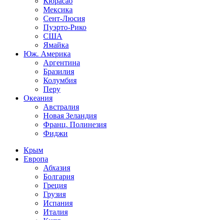
Кюрасао
Мексика
Сент-Люсия
Пуэрто-Рико
США
Ямайка
Юж. Америка
Аргентина
Бразилия
Колумбия
Перу
Океания
Австралия
Новая Зеландия
Франц. Полинезия
Фиджи
Крым
Европа
Абхазия
Болгария
Греция
Грузия
Испания
Италия