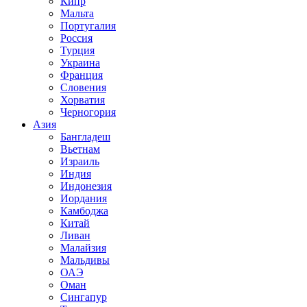
Кипр
Мальта
Португалия
Россия
Турция
Украина
Франция
Словения
Хорватия
Черногория
Азия
Бангладеш
Вьетнам
Израиль
Индия
Индонезия
Иордания
Камбоджа
Китай
Ливан
Малайзия
Мальдивы
ОАЭ
Оман
Сингапур