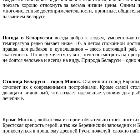
поехать хорошо отдохнуть за весьма низкие цены. Одним и
многочисленные достопримечательности, приятные, общительны
названием Беларусь.
Погода в Белоруссии
всегда добра к людям, умеренно-конт
температура редко бывает ниже -10, а летом спокойной достиг
правда, для рыбаков и купальщиков – здесь настоящий рай,
сказочность. По лесу хочется гулять, хочется смотреть на пр
не боятся человека и всегда на виду. Природа Беларуси – одно
Столица Беларуси – город Минск
. Старейший город Европы,
сочетает их с современными постройками. Кроме самой сто
двадцати видов рыб, что создает идеальные условия для ры
лечебные.
Кроме Минска, любителям истории обязательно стоит посетит
Брестская крепость-герой, а так же Березинский заповедник 
прикоснуться к прошлому древней Руси, пожалуй, сложно найт