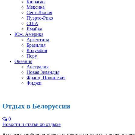
Кюрасао
Мексика
Сент-Люсия
Пуэрто-Рико
США
Ямайка
Юж. Америка
Аргентина
Бразилия
Колумбия
Перу
Океания
Австралия
Новая Зеландия
Франц. Полинезия
Фиджи
Отдых в Белоруссии
0
Новости и статьи об отдыхе
Выдалась свободная неделя и хочется на отдых, а денег и вр