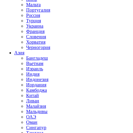
Мальта
Португалия
Россия
Турция
Украина
Франция
Словения
Хорватия
Черногория
Азия
Бангладеш
Вьетнам
Израиль
Индия
Индонезия
Иордания
Камбоджа
Китай
Ливан
Малайзия
Мальдивы
ОАЭ
Оман
Сингапур
Таиланд