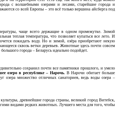
ирода с волшебными озерами и лесами, старейшие города и
жаются со всей Европы – это всё только вершина айсберга под
пературы, чаще всего держащие в одном промежутке. Зимой
льная теплая температура, что позволяет купаться все лето. И
очется покидать воду. Но и зимой, озёра приобретают некую
ивающееся сквозь ветки деревьев. Животные здесь почти совсем
о большого города – Беларусь идеально подойдет.
 удивительно сохранил почти все памятники прошлого, и умело
шее озеро в республике – Нарочь
. В Нарочи обитает больше
уг озера множество отличных санаториев, ведь воды озера –
культуры, древнейшие города страны, великий город Витебск,
огими видами редких животных. Лучшего места для того, чтобы