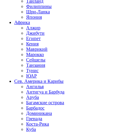
Таиланд
Филиппины
Шри-Ланка
Япония
Африка
Алжир
Джибути
Египет
Кения
Маврикий
Марокко
Сейшелы
Танзания
Тунис
ЮАР
Сев. Америка и Карибы
Ангилья
Антигуа и Барбуда
Аруба
Багамские острова
Барбадос
Доминикана
Гренада
Коста-Рика
Куба