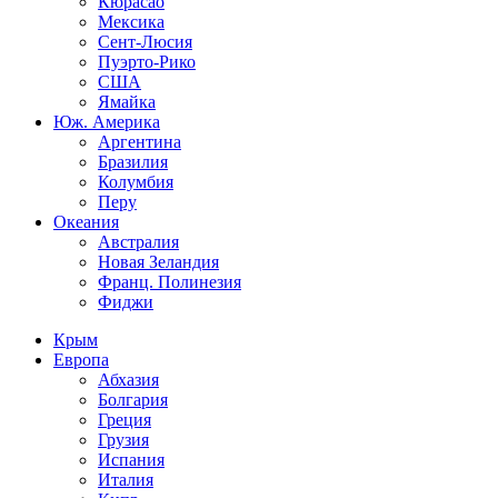
Кюрасао
Мексика
Сент-Люсия
Пуэрто-Рико
США
Ямайка
Юж. Америка
Аргентина
Бразилия
Колумбия
Перу
Океания
Австралия
Новая Зеландия
Франц. Полинезия
Фиджи
Крым
Европа
Абхазия
Болгария
Греция
Грузия
Испания
Италия