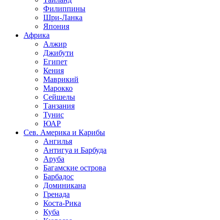
Филиппины
Шри-Ланка
Япония
Африка
Алжир
Джибути
Египет
Кения
Маврикий
Марокко
Сейшелы
Танзания
Тунис
ЮАР
Сев. Америка и Карибы
Ангилья
Антигуа и Барбуда
Аруба
Багамские острова
Барбадос
Доминикана
Гренада
Коста-Рика
Куба