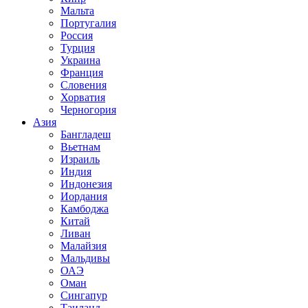
Мальта
Португалия
Россия
Турция
Украина
Франция
Словения
Хорватия
Черногория
Азия
Бангладеш
Вьетнам
Израиль
Индия
Индонезия
Иордания
Камбоджа
Китай
Ливан
Малайзия
Мальдивы
ОАЭ
Оман
Сингапур
Таиланд