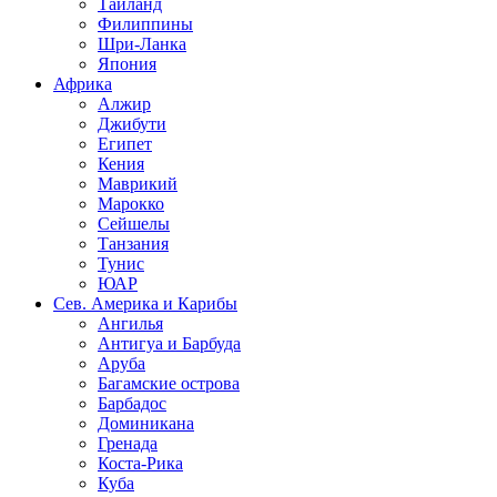
Таиланд
Филиппины
Шри-Ланка
Япония
Африка
Алжир
Джибути
Египет
Кения
Маврикий
Марокко
Сейшелы
Танзания
Тунис
ЮАР
Сев. Америка и Карибы
Ангилья
Антигуа и Барбуда
Аруба
Багамские острова
Барбадос
Доминикана
Гренада
Коста-Рика
Куба