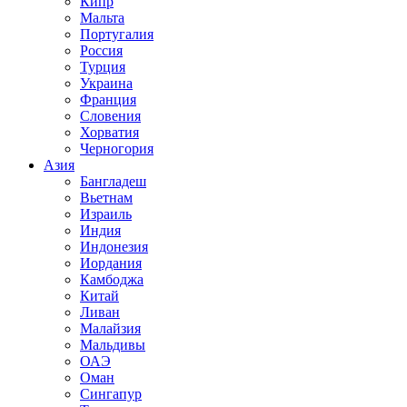
Кипр
Мальта
Португалия
Россия
Турция
Украина
Франция
Словения
Хорватия
Черногория
Азия
Бангладеш
Вьетнам
Израиль
Индия
Индонезия
Иордания
Камбоджа
Китай
Ливан
Малайзия
Мальдивы
ОАЭ
Оман
Сингапур