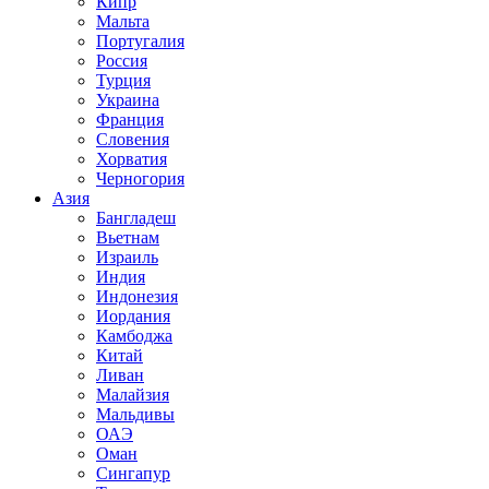
Кипр
Мальта
Португалия
Россия
Турция
Украина
Франция
Словения
Хорватия
Черногория
Азия
Бангладеш
Вьетнам
Израиль
Индия
Индонезия
Иордания
Камбоджа
Китай
Ливан
Малайзия
Мальдивы
ОАЭ
Оман
Сингапур