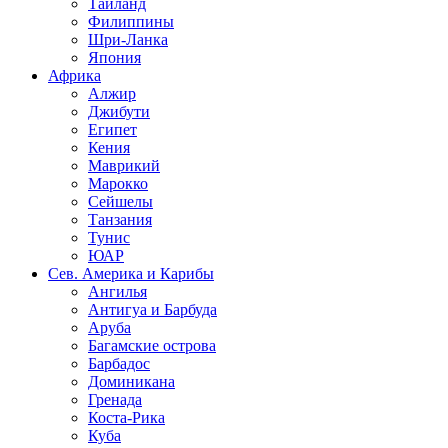
Таиланд
Филиппины
Шри-Ланка
Япония
Африка
Алжир
Джибути
Египет
Кения
Маврикий
Марокко
Сейшелы
Танзания
Тунис
ЮАР
Сев. Америка и Карибы
Ангилья
Антигуа и Барбуда
Аруба
Багамские острова
Барбадос
Доминикана
Гренада
Коста-Рика
Куба