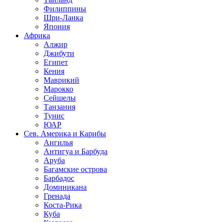
Филиппины
Шри-Ланка
Япония
Африка
Алжир
Джибути
Египет
Кения
Маврикий
Марокко
Сейшелы
Танзания
Тунис
ЮАР
Сев. Америка и Карибы
Ангилья
Антигуа и Барбуда
Аруба
Багамские острова
Барбадос
Доминикана
Гренада
Коста-Рика
Куба