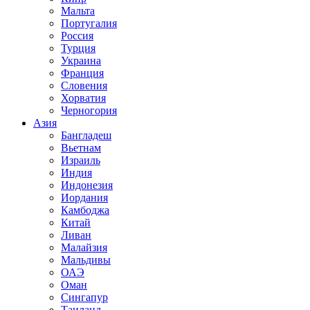
Мальта
Португалия
Россия
Турция
Украина
Франция
Словения
Хорватия
Черногория
Азия
Бангладеш
Вьетнам
Израиль
Индия
Индонезия
Иордания
Камбоджа
Китай
Ливан
Малайзия
Мальдивы
ОАЭ
Оман
Сингапур
Таиланд