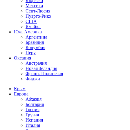
Кюрасао
Мексика
Сент-Люсия
Пуэрто-Рико
США
Ямайка
Юж. Америка
Аргентина
Бразилия
Колумбия
Перу
Океания
Австралия
Новая Зеландия
Франц. Полинезия
Фиджи
Крым
Европа
Абхазия
Болгария
Греция
Грузия
Испания
Италия