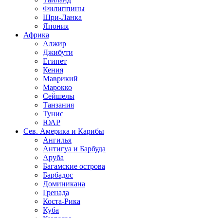
Филиппины
Шри-Ланка
Япония
Африка
Алжир
Джибути
Египет
Кения
Маврикий
Марокко
Сейшелы
Танзания
Тунис
ЮАР
Сев. Америка и Карибы
Ангилья
Антигуа и Барбуда
Аруба
Багамские острова
Барбадос
Доминикана
Гренада
Коста-Рика
Куба