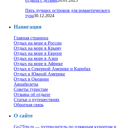
отдыха с детьми
28.01.2025
Пять лучших островов для романтического
тура
30.12.2024
Навигация
Главная страница
Отдых на море в России
Отдых на море в Крыму
Отдых на море в Европе
Отдых на море в Азии
Отдых на море в Африке
Отдых в Северной Америке и Карибах
Отдых в Южной Америке
Отдых в Океании
Авиабилеты
Советы туристам
Отзывы об отдыхе
Статьи о путешествиях
Обратная связь
О сайте
Go2Trip.ru — путеводитель по пляжным курортам и