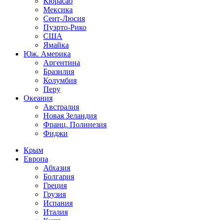
Кюрасао
Мексика
Сент-Люсия
Пуэрто-Рико
США
Ямайка
Юж. Америка
Аргентина
Бразилия
Колумбия
Перу
Океания
Австралия
Новая Зеландия
Франц. Полинезия
Фиджи
Крым
Европа
Абхазия
Болгария
Греция
Грузия
Испания
Италия