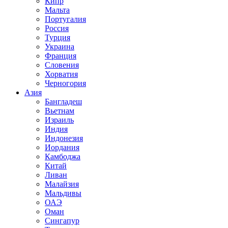
Кипр
Мальта
Португалия
Россия
Турция
Украина
Франция
Словения
Хорватия
Черногория
Азия
Бангладеш
Вьетнам
Израиль
Индия
Индонезия
Иордания
Камбоджа
Китай
Ливан
Малайзия
Мальдивы
ОАЭ
Оман
Сингапур