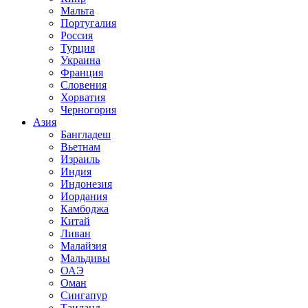
Мальта
Португалия
Россия
Турция
Украина
Франция
Словения
Хорватия
Черногория
Азия
Бангладеш
Вьетнам
Израиль
Индия
Индонезия
Иордания
Камбоджа
Китай
Ливан
Малайзия
Мальдивы
ОАЭ
Оман
Сингапур
Таиланд