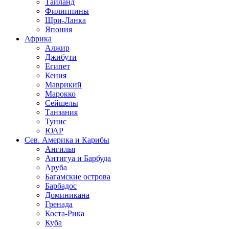
Таиланд
Филиппины
Шри-Ланка
Япония
Африка
Алжир
Джибути
Египет
Кения
Маврикий
Марокко
Сейшелы
Танзания
Тунис
ЮАР
Сев. Америка и Карибы
Ангилья
Антигуа и Барбуда
Аруба
Багамские острова
Барбадос
Доминикана
Гренада
Коста-Рика
Куба