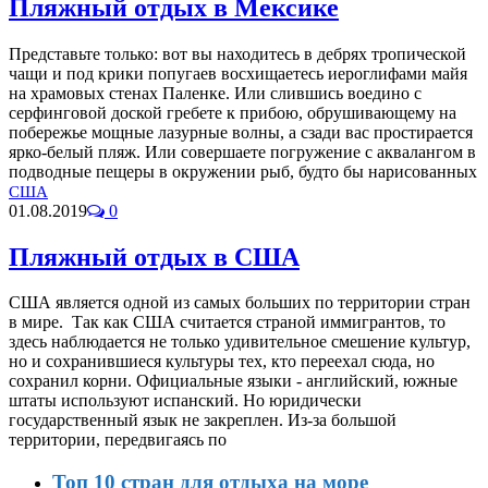
Пляжный отдых в Мексике
Представьте только: вот вы находитесь в дебрях тропической
чащи и под крики попугаев восхищаетесь иероглифами майя
на храмовых стенах Паленке. Или слившись воедино с
серфинговой доской гребете к прибою, обрушивающему на
побережье мощные лазурные волны, а сзади вас простирается
ярко-белый пляж. Или совершаете погружение с аквалангом в
подводные пещеры в окружении рыб, будто бы нарисованных
США
01.08.2019
0
Пляжный отдых в США
США является одной из самых больших по территории стран
в мире. Так как США считается страной иммигрантов, то
здесь наблюдается не только удивительное смешение культур,
но и сохранившиеся культуры тех, кто переехал сюда, но
сохранил корни. Официальные языки - английский, южные
штаты используют испанский. Но юридически
государственный язык не закреплен. Из-за большой
территории, передвигаясь по
Топ 10 стран для отдыха на море