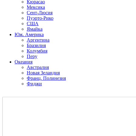
Кюрасао
Мексика
Сент-Люсия
Пуэрто-Рико
США
Ямайка
Юж. Америка
Аргентина
Бразилия
Колумбия
Перу
Океания
Австралия
Новая Зеландия
Франц. Полинезия
Фиджи