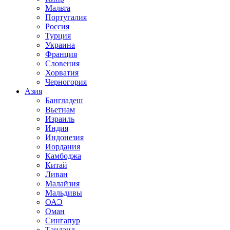
Мальта
Португалия
Россия
Турция
Украина
Франция
Словения
Хорватия
Черногория
Азия
Бангладеш
Вьетнам
Израиль
Индия
Индонезия
Иордания
Камбоджа
Китай
Ливан
Малайзия
Мальдивы
ОАЭ
Оман
Сингапур
Таиланд