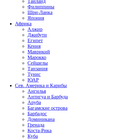
Таиланд
Филиппины
Шри-Ланка
Япония
Африка
Алжир
Джибути
Египет
Кения
Маврикий
Марокко
Сейшелы
Танзания
Тунис
ЮАР
Сев. Америка и Карибы
Ангилья
Антигуа и Барбуда
Аруба
Багамские острова
Барбадос
Доминикана
Гренада
Коста-Рика
Куба