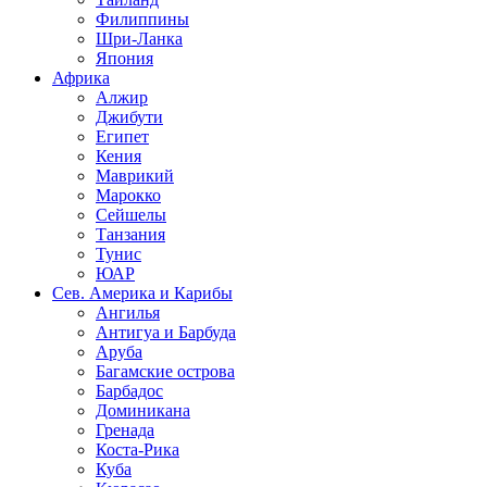
Филиппины
Шри-Ланка
Япония
Африка
Алжир
Джибути
Египет
Кения
Маврикий
Марокко
Сейшелы
Танзания
Тунис
ЮАР
Сев. Америка и Карибы
Ангилья
Антигуа и Барбуда
Аруба
Багамские острова
Барбадос
Доминикана
Гренада
Коста-Рика
Куба