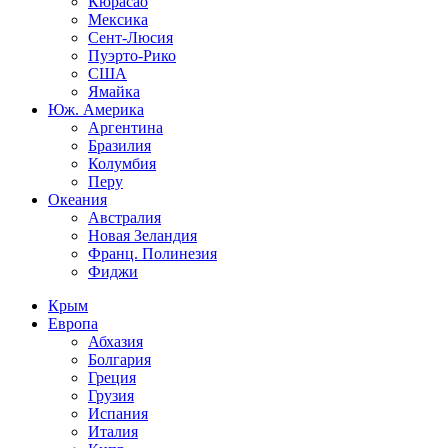
Кюрасао
Мексика
Сент-Люсия
Пуэрто-Рико
США
Ямайка
Юж. Америка
Аргентина
Бразилия
Колумбия
Перу
Океания
Австралия
Новая Зеландия
Франц. Полинезия
Фиджи
Крым
Европа
Абхазия
Болгария
Греция
Грузия
Испания
Италия