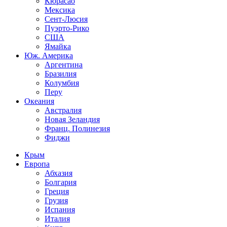
Кюрасао
Мексика
Сент-Люсия
Пуэрто-Рико
США
Ямайка
Юж. Америка
Аргентина
Бразилия
Колумбия
Перу
Океания
Австралия
Новая Зеландия
Франц. Полинезия
Фиджи
Крым
Европа
Абхазия
Болгария
Греция
Грузия
Испания
Италия