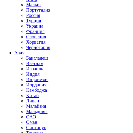
Мальта
Португалия
Россия
Турция
Украина
Франция
Словения
Хорватия
Черногория
Азия
Бангладеш
Вьетнам
Израиль
Индия
Индонезия
Иордания
Камбоджа
Китай
Ливан
Малайзия
Мальдивы
ОАЭ
Оман
Сингапур
Таиланд