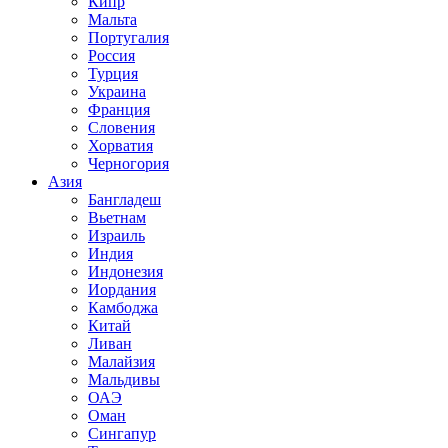
Кипр
Мальта
Португалия
Россия
Турция
Украина
Франция
Словения
Хорватия
Черногория
Азия
Бангладеш
Вьетнам
Израиль
Индия
Индонезия
Иордания
Камбоджа
Китай
Ливан
Малайзия
Мальдивы
ОАЭ
Оман
Сингапур