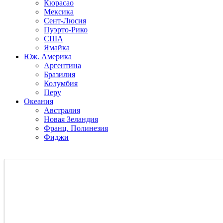
Кюрасао
Мексика
Сент-Люсия
Пуэрто-Рико
США
Ямайка
Юж. Америка
Аргентина
Бразилия
Колумбия
Перу
Океания
Австралия
Новая Зеландия
Франц. Полинезия
Фиджи