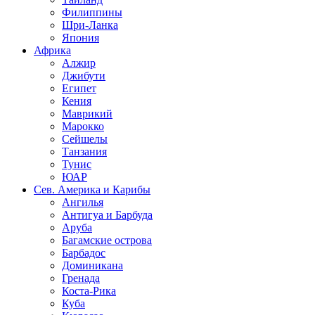
Филиппины
Шри-Ланка
Япония
Африка
Алжир
Джибути
Египет
Кения
Маврикий
Марокко
Сейшелы
Танзания
Тунис
ЮАР
Сев. Америка и Карибы
Ангилья
Антигуа и Барбуда
Аруба
Багамские острова
Барбадос
Доминикана
Гренада
Коста-Рика
Куба