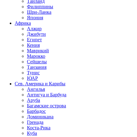
Таиланд
Филиппины
Шри-Ланка
Япония
Африка
Алжир
Джибути
Египет
Кения
Маврикий
Марокко
Сейшелы
Танзания
Тунис
ЮАР
Сев. Америка и Карибы
Ангилья
Антигуа и Барбуда
Аруба
Багамские острова
Барбадос
Доминикана
Гренада
Коста-Рика
Куба