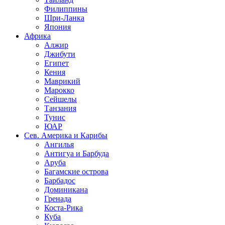
Филиппины
Шри-Ланка
Япония
Африка
Алжир
Джибути
Египет
Кения
Маврикий
Марокко
Сейшелы
Танзания
Тунис
ЮАР
Сев. Америка и Карибы
Ангилья
Антигуа и Барбуда
Аруба
Багамские острова
Барбадос
Доминикана
Гренада
Коста-Рика
Куба