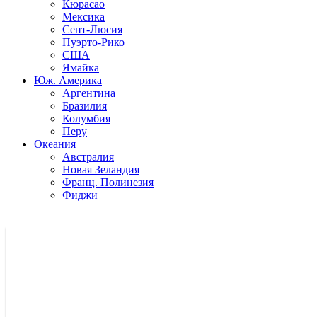
Кюрасао
Мексика
Сент-Люсия
Пуэрто-Рико
США
Ямайка
Юж. Америка
Аргентина
Бразилия
Колумбия
Перу
Океания
Австралия
Новая Зеландия
Франц. Полинезия
Фиджи