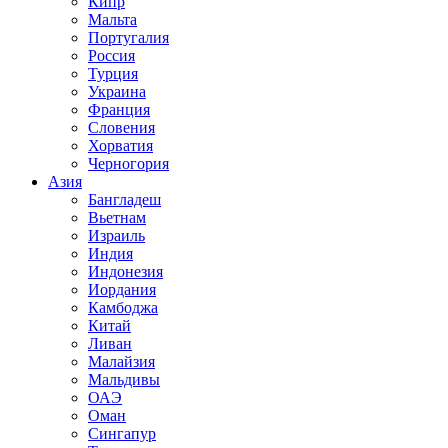
Кипр
Мальта
Португалия
Россия
Турция
Украина
Франция
Словения
Хорватия
Черногория
Азия
Бангладеш
Вьетнам
Израиль
Индия
Индонезия
Иордания
Камбоджа
Китай
Ливан
Малайзия
Мальдивы
ОАЭ
Оман
Сингапур