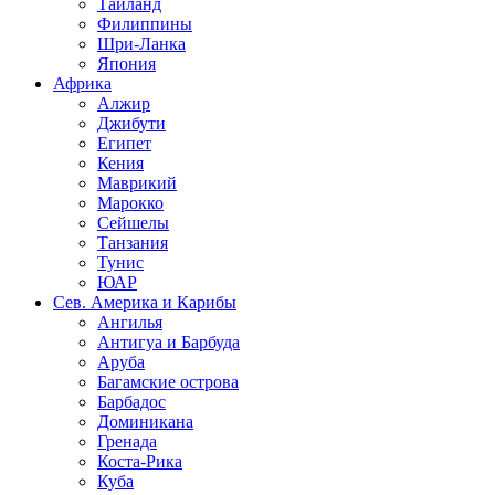
Таиланд
Филиппины
Шри-Ланка
Япония
Африка
Алжир
Джибути
Египет
Кения
Маврикий
Марокко
Сейшелы
Танзания
Тунис
ЮАР
Сев. Америка и Карибы
Ангилья
Антигуа и Барбуда
Аруба
Багамские острова
Барбадос
Доминикана
Гренада
Коста-Рика
Куба