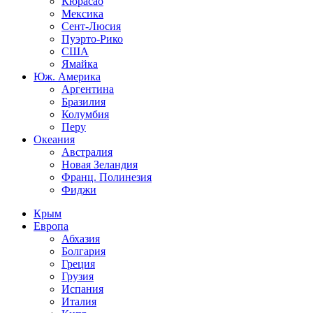
Кюрасао
Мексика
Сент-Люсия
Пуэрто-Рико
США
Ямайка
Юж. Америка
Аргентина
Бразилия
Колумбия
Перу
Океания
Австралия
Новая Зеландия
Франц. Полинезия
Фиджи
Крым
Европа
Абхазия
Болгария
Греция
Грузия
Испания
Италия