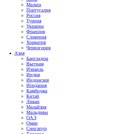
Мальта
Португалия
Россия
Турция
Украина
Франция
Словения
Хорватия
Черногория
Азия
Бангладеш
Вьетнам
Израиль
Индия
Индонезия
Иордания
Камбоджа
Китай
Ливан
Малайзия
Мальдивы
ОАЭ
Оман
Сингапур
Таиланд