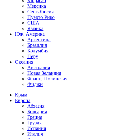
Кюрасао
Мексика
Сент-Люсия
Пуэрто-Рико
США
Ямайка
Юж. Америка
Аргентина
Бразилия
Колумбия
Перу
Океания
Австралия
Новая Зеландия
Франц. Полинезия
Фиджи
Крым
Европа
Абхазия
Болгария
Греция
Грузия
Испания
Италия