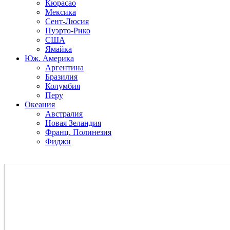
Кюрасао
Мексика
Сент-Люсия
Пуэрто-Рико
США
Ямайка
Юж. Америка
Аргентина
Бразилия
Колумбия
Перу
Океания
Австралия
Новая Зеландия
Франц. Полинезия
Фиджи