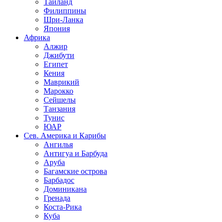
Таиланд
Филиппины
Шри-Ланка
Япония
Африка
Алжир
Джибути
Египет
Кения
Маврикий
Марокко
Сейшелы
Танзания
Тунис
ЮАР
Сев. Америка и Карибы
Ангилья
Антигуа и Барбуда
Аруба
Багамские острова
Барбадос
Доминикана
Гренада
Коста-Рика
Куба