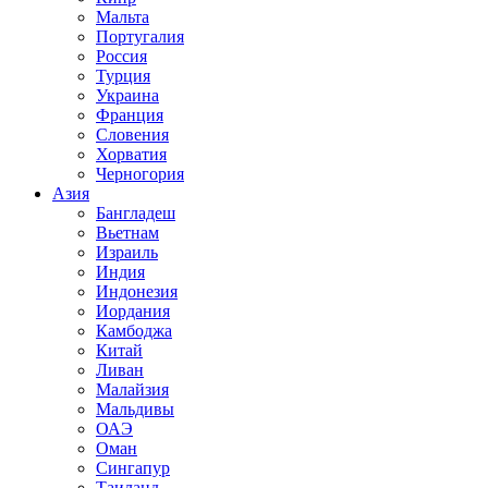
Мальта
Португалия
Россия
Турция
Украина
Франция
Словения
Хорватия
Черногория
Азия
Бангладеш
Вьетнам
Израиль
Индия
Индонезия
Иордания
Камбоджа
Китай
Ливан
Малайзия
Мальдивы
ОАЭ
Оман
Сингапур
Таиланд