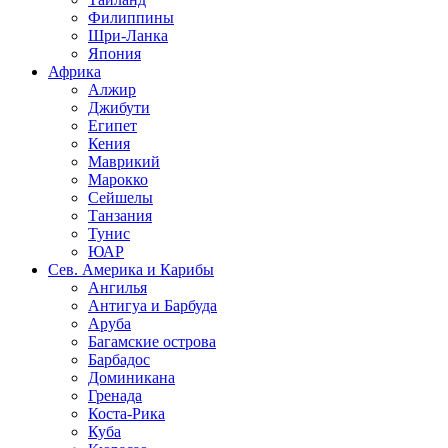
Филиппины
Шри-Ланка
Япония
Африка
Алжир
Джибути
Египет
Кения
Маврикий
Марокко
Сейшелы
Танзания
Тунис
ЮАР
Сев. Америка и Карибы
Ангилья
Антигуа и Барбуда
Аруба
Багамские острова
Барбадос
Доминикана
Гренада
Коста-Рика
Куба