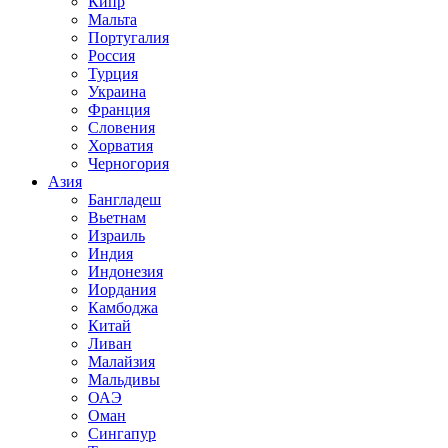
Кипр
Мальта
Португалия
Россия
Турция
Украина
Франция
Словения
Хорватия
Черногория
Азия
Бангладеш
Вьетнам
Израиль
Индия
Индонезия
Иордания
Камбоджа
Китай
Ливан
Малайзия
Мальдивы
ОАЭ
Оман
Сингапур