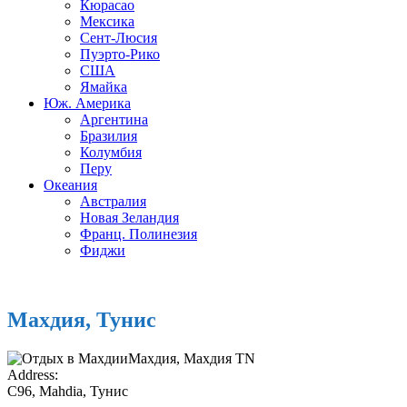
Кюрасао
Мексика
Сент-Люсия
Пуэрто-Рико
США
Ямайка
Юж. Америка
Аргентина
Бразилия
Колумбия
Перу
Океания
Австралия
Новая Зеландия
Франц. Полинезия
Фиджи
Махдия, Тунис
Махдия, Махдия TN
Address:
C96, Mahdia, Тунис