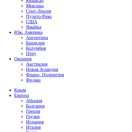
Кюрасао
Мексика
Сент-Люсия
Пуэрто-Рико
США
Ямайка
Юж. Америка
Аргентина
Бразилия
Колумбия
Перу
Океания
Австралия
Новая Зеландия
Франц. Полинезия
Фиджи
Крым
Европа
Абхазия
Болгария
Греция
Грузия
Испания
Италия