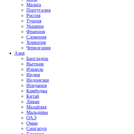
Мальта
Португалия
Россия
Турция
Украина
Франция
Словения
Хорватия
Черногория
Азия
Бангладеш
Вьетнам
Израиль
Индия
Индонезия
Иордания
Камбоджа
Китай
Ливан
Малайзия
Мальдивы
ОАЭ
Оман
Сингапур
Таиланд