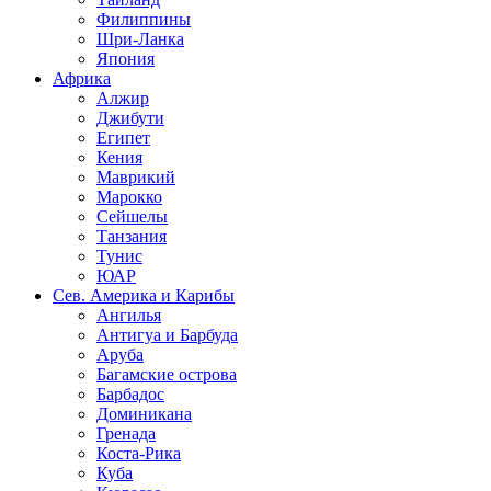
Филиппины
Шри-Ланка
Япония
Африка
Алжир
Джибути
Египет
Кения
Маврикий
Марокко
Сейшелы
Танзания
Тунис
ЮАР
Сев. Америка и Карибы
Ангилья
Антигуа и Барбуда
Аруба
Багамские острова
Барбадос
Доминикана
Гренада
Коста-Рика
Куба