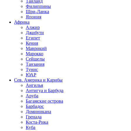
Таиланд
Филиппины
Шри-Ланка
Япония
Африка
Алжир
Джибути
Египет
Кения
Маврикий
Марокко
Сейшелы
Танзания
Тунис
ЮАР
Сев. Америка и Карибы
Ангилья
Антигуа и Барбуда
Аруба
Багамские острова
Барбадос
Доминикана
Гренада
Коста-Рика
Куба