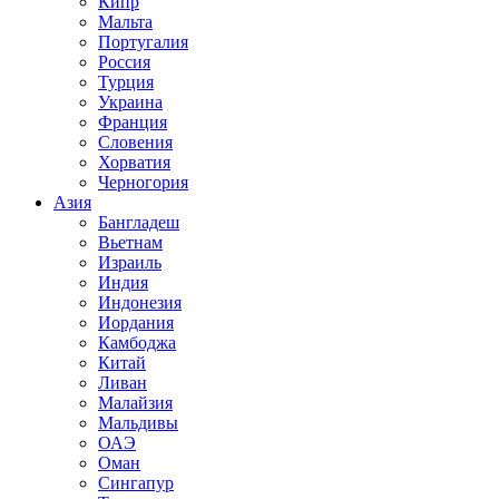
Кипр
Мальта
Португалия
Россия
Турция
Украина
Франция
Словения
Хорватия
Черногория
Азия
Бангладеш
Вьетнам
Израиль
Индия
Индонезия
Иордания
Камбоджа
Китай
Ливан
Малайзия
Мальдивы
ОАЭ
Оман
Сингапур