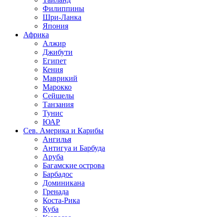
Филиппины
Шри-Ланка
Япония
Африка
Алжир
Джибути
Египет
Кения
Маврикий
Марокко
Сейшелы
Танзания
Тунис
ЮАР
Сев. Америка и Карибы
Ангилья
Антигуа и Барбуда
Аруба
Багамские острова
Барбадос
Доминикана
Гренада
Коста-Рика
Куба