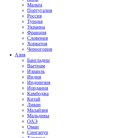
Мальта
Португалия
Россия
Турция
Украина
Франция
Словения
Хорватия
Черногория
Азия
Бангладеш
Вьетнам
Израиль
Индия
Индонезия
Иордания
Камбоджа
Китай
Ливан
Малайзия
Мальдивы
ОАЭ
Оман
Сингапур
Таиланд