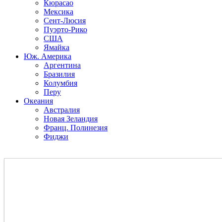
Кюрасао
Мексика
Сент-Люсия
Пуэрто-Рико
США
Ямайка
Юж. Америка
Аргентина
Бразилия
Колумбия
Перу
Океания
Австралия
Новая Зеландия
Франц. Полинезия
Фиджи