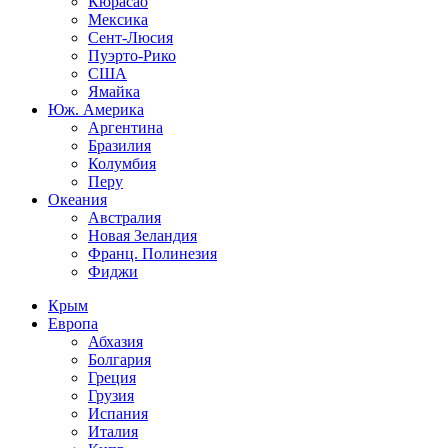
Кюрасао
Мексика
Сент-Люсия
Пуэрто-Рико
США
Ямайка
Юж. Америка
Аргентина
Бразилия
Колумбия
Перу
Океания
Австралия
Новая Зеландия
Франц. Полинезия
Фиджи
Крым
Европа
Абхазия
Болгария
Греция
Грузия
Испания
Италия