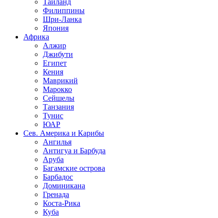
Таиланд
Филиппины
Шри-Ланка
Япония
Африка
Алжир
Джибути
Египет
Кения
Маврикий
Марокко
Сейшелы
Танзания
Тунис
ЮАР
Сев. Америка и Карибы
Ангилья
Антигуа и Барбуда
Аруба
Багамские острова
Барбадос
Доминикана
Гренада
Коста-Рика
Куба