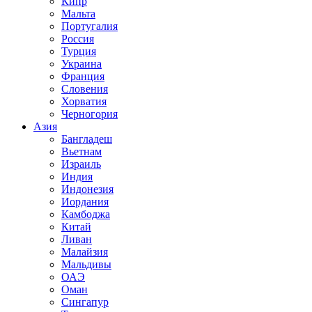
Кипр
Мальта
Португалия
Россия
Турция
Украина
Франция
Словения
Хорватия
Черногория
Азия
Бангладеш
Вьетнам
Израиль
Индия
Индонезия
Иордания
Камбоджа
Китай
Ливан
Малайзия
Мальдивы
ОАЭ
Оман
Сингапур