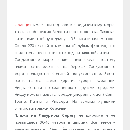
Франция
имеет выход, как к Средиземному морю,
так и к побережью Атлантического океана. Пляжная
линия имеет общую длину – 3,5 тысячи километров.
Около 270 пляжей отмечены «Голубым флагом», что
свидетельствует о чистоте воды и пляжной линии.
Средиземное море теплее, чем океан, поэтому
пляжи, расположенные на берегах Средиземного
моря, пользуются большей популярностью. Здесь
располагаются самые дорогие курорты Франции:
Ницца (кстати, по сравнению с другими городами,
Ниццу можно назвать городом умеренных цен), Сент-
Тропе, Канны и Ривьера. Но самыми лучшими
считаются
пляжи Корсики
.
Пляжи на Лазурном берегу
не широкие и не
превышают 30-40 метров в ширину. Все пляжи –
муниципальные. Они бесплатные и не имеют