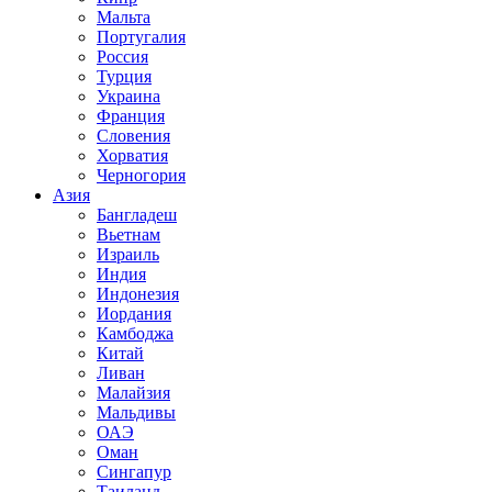
Мальта
Португалия
Россия
Турция
Украина
Франция
Словения
Хорватия
Черногория
Азия
Бангладеш
Вьетнам
Израиль
Индия
Индонезия
Иордания
Камбоджа
Китай
Ливан
Малайзия
Мальдивы
ОАЭ
Оман
Сингапур
Таиланд