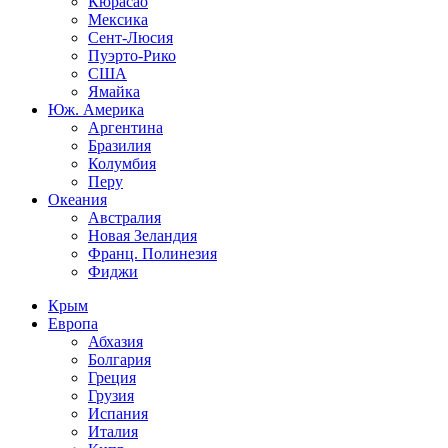
Кюрасао
Мексика
Сент-Люсия
Пуэрто-Рико
США
Ямайка
Юж. Америка
Аргентина
Бразилия
Колумбия
Перу
Океания
Австралия
Новая Зеландия
Франц. Полинезия
Фиджи
Крым
Европа
Абхазия
Болгария
Греция
Грузия
Испания
Италия