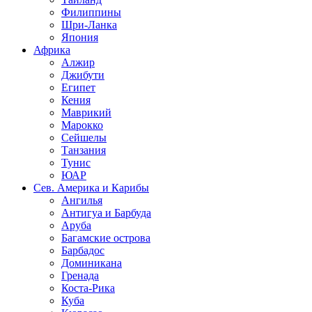
Филиппины
Шри-Ланка
Япония
Африка
Алжир
Джибути
Египет
Кения
Маврикий
Марокко
Сейшелы
Танзания
Тунис
ЮАР
Сев. Америка и Карибы
Ангилья
Антигуа и Барбуда
Аруба
Багамские острова
Барбадос
Доминикана
Гренада
Коста-Рика
Куба