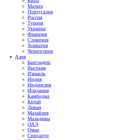
Кипр
Мальта
Португалия
Россия
Турция
Украина
Франция
Словения
Хорватия
Черногория
Азия
Бангладеш
Вьетнам
Израиль
Индия
Индонезия
Иордания
Камбоджа
Китай
Ливан
Малайзия
Мальдивы
ОАЭ
Оман
Сингапур