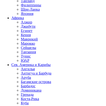
Таиланд
Филиппины
Шри-Ланка
Япония
Африка
Алжир
Джибути
Египет
Кения
Маврикий
Марокко
Сейшелы
Танзания
Тунис
ЮАР
Сев. Америка и Карибы
Ангилья
Антигуа и Барбуда
Аруба
Багамские острова
Барбадос
Доминикана
Гренада
Коста-Рика
Куба