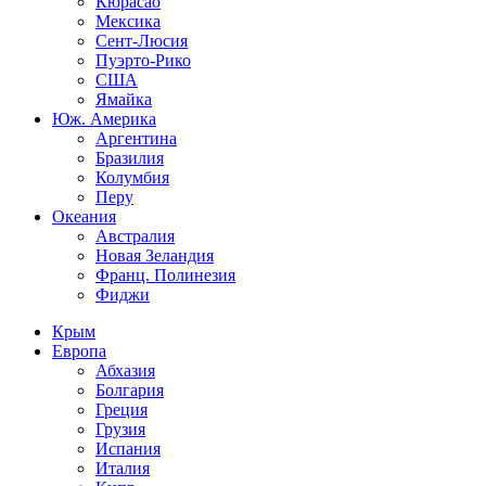
Кюрасао
Мексика
Сент-Люсия
Пуэрто-Рико
США
Ямайка
Юж. Америка
Аргентина
Бразилия
Колумбия
Перу
Океания
Австралия
Новая Зеландия
Франц. Полинезия
Фиджи
Крым
Европа
Абхазия
Болгария
Греция
Грузия
Испания
Италия