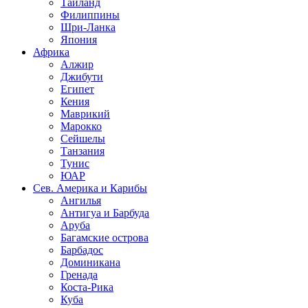
Таиланд
Филиппины
Шри-Ланка
Япония
Африка
Алжир
Джибути
Египет
Кения
Маврикий
Марокко
Сейшелы
Танзания
Тунис
ЮАР
Сев. Америка и Карибы
Ангилья
Антигуа и Барбуда
Аруба
Багамские острова
Барбадос
Доминикана
Гренада
Коста-Рика
Куба