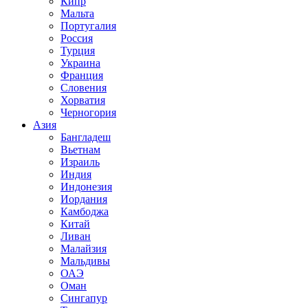
Кипр
Мальта
Португалия
Россия
Турция
Украина
Франция
Словения
Хорватия
Черногория
Азия
Бангладеш
Вьетнам
Израиль
Индия
Индонезия
Иордания
Камбоджа
Китай
Ливан
Малайзия
Мальдивы
ОАЭ
Оман
Сингапур