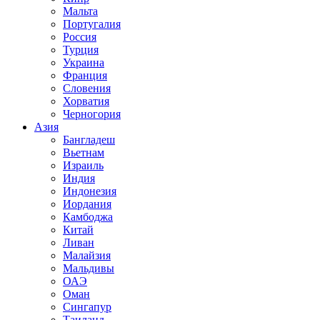
Мальта
Португалия
Россия
Турция
Украина
Франция
Словения
Хорватия
Черногория
Азия
Бангладеш
Вьетнам
Израиль
Индия
Индонезия
Иордания
Камбоджа
Китай
Ливан
Малайзия
Мальдивы
ОАЭ
Оман
Сингапур
Таиланд