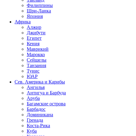
Филиппины
Шри-Ланка
Япония
Африка
Алжир
Джибути
Египет
Кения
Маврикий
Марокко
Сейшелы
Танзания
Тунис
ЮАР
Сев. Америка и Карибы
Ангилья
Антигуа и Барбуда
Аруба
Багамские острова
Барбадос
Доминикана
Гренада
Коста-Рика
Куба