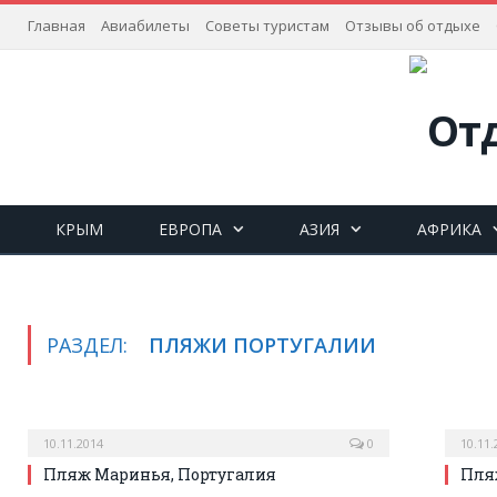
Главная
Авиабилеты
Советы туристам
Отзывы об отдыхе
КРЫМ
ЕВРОПА
АЗИЯ
АФРИКА
РАЗДЕЛ:
ПЛЯЖИ ПОРТУГАЛИИ
10.11.2014
0
10.11.
Пляж Маринья, Португалия
Пля