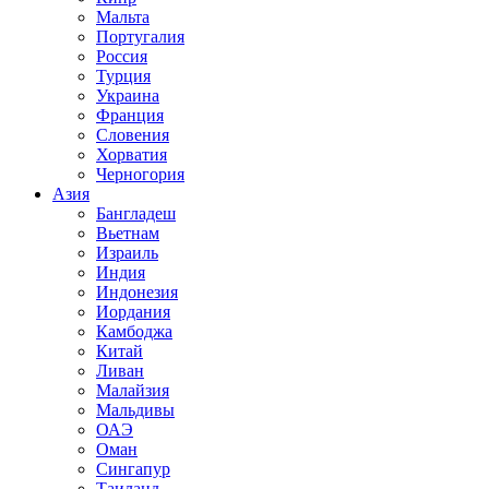
Мальта
Португалия
Россия
Турция
Украина
Франция
Словения
Хорватия
Черногория
Азия
Бангладеш
Вьетнам
Израиль
Индия
Индонезия
Иордания
Камбоджа
Китай
Ливан
Малайзия
Мальдивы
ОАЭ
Оман
Сингапур
Таиланд