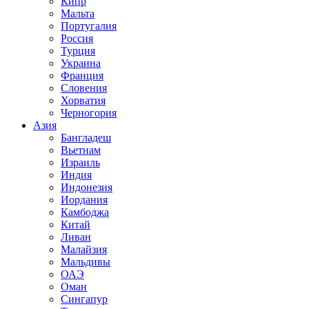
Кипр
Мальта
Португалия
Россия
Турция
Украина
Франция
Словения
Хорватия
Черногория
Азия
Бангладеш
Вьетнам
Израиль
Индия
Индонезия
Иордания
Камбоджа
Китай
Ливан
Малайзия
Мальдивы
ОАЭ
Оман
Сингапур