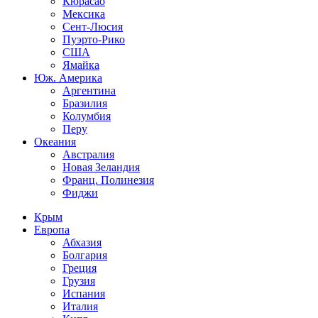
Кюрасао
Мексика
Сент-Люсия
Пуэрто-Рико
США
Ямайка
Юж. Америка
Аргентина
Бразилия
Колумбия
Перу
Океания
Австралия
Новая Зеландия
Франц. Полинезия
Фиджи
Крым
Европа
Абхазия
Болгария
Греция
Грузия
Испания
Италия