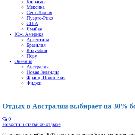
Кюрасао
Мексика
Сент-Люсия
Пуэрто-Рико
США
Ямайка
Юж. Америка
Аргентина
Бразилия
Колумбия
Перу
Океания
Австралия
Новая Зеландия
Франц. Полинезия
Фиджи
Отдых в Австралии выбирает на 30% б
0
Новости и статьи об отдыхе
С января по ноябрь 2007 года число российских туристов, 