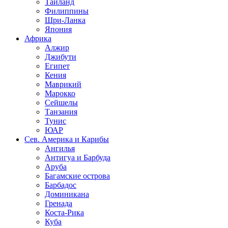
Таиланд
Филиппины
Шри-Ланка
Япония
Африка
Алжир
Джибути
Египет
Кения
Маврикий
Марокко
Сейшелы
Танзания
Тунис
ЮАР
Сев. Америка и Карибы
Ангилья
Антигуа и Барбуда
Аруба
Багамские острова
Барбадос
Доминикана
Гренада
Коста-Рика
Куба