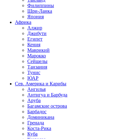
Филиппины
Шри-Ланка
Япония
Африка
Алжир
Джибути
Египет
Кения
Маврикий
Марокко
Сейшелы
Танзания
Тунис
ЮАР
Сев. Америка и Карибы
Ангилья
Антигуа и Барбуда
Аруба
Багамские острова
Барбадос
Доминикана
Гренада
Коста-Рика
Куба