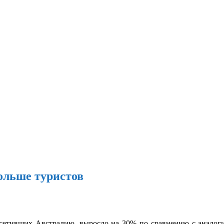
ольше туристов
посетивших Австралию, выросло на 30% по сравнению с аналоги