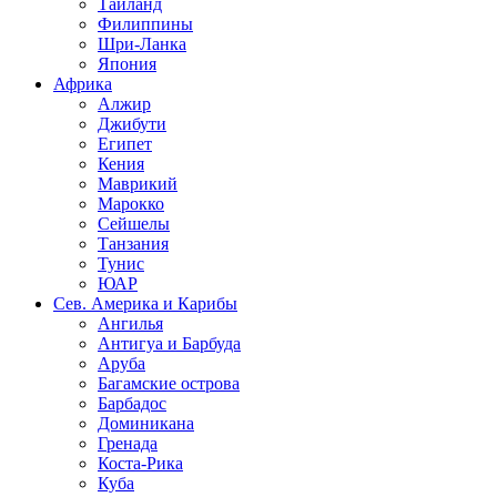
Таиланд
Филиппины
Шри-Ланка
Япония
Африка
Алжир
Джибути
Египет
Кения
Маврикий
Марокко
Сейшелы
Танзания
Тунис
ЮАР
Сев. Америка и Карибы
Ангилья
Антигуа и Барбуда
Аруба
Багамские острова
Барбадос
Доминикана
Гренада
Коста-Рика
Куба