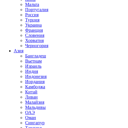
Мальта
Португалия
Россия
Турция
Украина
Франция
Словения
Хорватия
Черногория
Азия
Бангладеш
Вьетнам
Израиль
Индия
Индонезия
Иордания
Камбоджа
Китай
Ливан
Малайзия
Мальдивы
ОАЭ
Оман
Сингапур
Таиланд