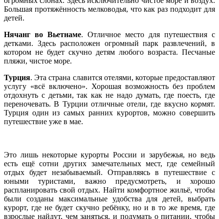
огромных слонах. Здесь исключительно чистое море и воздух.
Большая протяжённость мелководья, что как раз подходит для
детей.
Нячанг во Вьетнаме
. Отличное место для путешествия с
детками. Здесь расположен огромный парк развлечений, в
котором не будет скучно детям любого возраста. Песчаные
пляжи, чистое море.
Турция
. Эта страна славится отелями, которые предоставляют
услугу «всё включено». Хорошая возможность без проблем
отдохнуть с детьми, так как не надо думать, где поесть, где
переночевать. В Турции отличные отели, где вкусно кормят.
Турция один из самых ранних курортов, можно совершить
путешествие уже в мае.
Это лишь некоторые курорты России и зарубежья, но ведь
есть ещё сотни других замечательных мест, где семейный
отдых будет незабываемый. Отправляясь в путешествие с
юными туристами, важно предусмотреть, и хорошо
распланировать свой отдых. Найти комфортное жильё, чтобы
были созданы максимальные удобства для детей, выбрать
курорт, где не будет скучно ребёнку, но и в то же время, где
взрослые найдут, чем заняться, и подумать о питании, чтобы