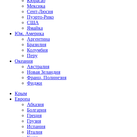
Кюрасао
Мексика
Сент-Люсия
Пуэрто-Рико
США
Ямайка
Юж. Америка
Аргентина
Бразилия
Колумбия
Перу
Океания
Австралия
Новая Зеландия
Франц. Полинезия
Фиджи
Крым
Европа
Абхазия
Болгария
Греция
Грузия
Испания
Италия