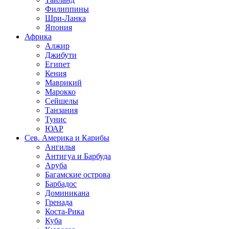
Филиппины
Шри-Ланка
Япония
Африка
Алжир
Джибути
Египет
Кения
Маврикий
Марокко
Сейшелы
Танзания
Тунис
ЮАР
Сев. Америка и Карибы
Ангилья
Антигуа и Барбуда
Аруба
Багамские острова
Барбадос
Доминикана
Гренада
Коста-Рика
Куба