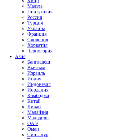
Кипр
Мальта
Португалия
Россия
Турция
Украина
Франция
Словения
Хорватия
Черногория
Азия
Бангладеш
Вьетнам
Израиль
Индия
Индонезия
Иордания
Камбоджа
Китай
Ливан
Малайзия
Мальдивы
ОАЭ
Оман
Сингапур