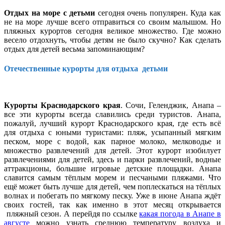
Отдых на море с детьми
сегодня очень популярен. Куда как
не на море лучше всего отправиться со своим малышом. Но
пляжных курортов сегодня великое множество. Где можно
весело отдохнуть, чтобы детям не было скучно? Как сделать
отдых для детей весьма запоминающим?
Отечественные курорты для отдыха детьми
Курорты Краснодарского края
. Сочи, Геленджик, Анапа –
все эти курорты всегда славились среди туристов. Анапа,
пожалуй, лучший курорт Краснодарского края, где есть всё
для отдыха с юными туристами: пляж, усыпанный мягким
песком, море с водой, как парное молоко, мелководье и
множество развлечений для детей. Этот курорт изобилует
развлечениями для детей, здесь и парки развлечений, водные
аттракционы, большие игровые детские площадки. Анапа
славится самым тёплым морем и песчаными пляжами. Что
ещё может быть лучше для детей, чем поплескаться на тёплых
волнах и побегать по мягкому песку. Уже в июне Анапа ждёт
своих гостей, так как именно в этот месяц открывается
пляжный сезон. А перейдя по ссылке
какая погода в Анапе в
августе
можно узнать среднюю температуру воздуха и