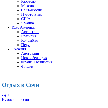
Кюрасао
Мексика
Сент-Люсия
Пуэрто-Рико
США
Ямайка
Юж. Америка
Аргентина
Бразилия
Колумбия
Перу
Океания
Австралия
Новая Зеландия
Франц. Полинезия
Фиджи
Отдых в Сочи
0
Курорты России