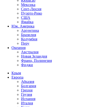
Кюрасао
Мексика
Сент-Люсия
Пуэрто-Рико
США
Ямайка
Юж. Америка
Аргентина
Бразилия
Колумбия
Перу
Океания
Австралия
Новая Зеландия
Франц. Полинезия
Фиджи
Крым
Европа
Абхазия
Болгария
Греция
Грузия
Испания
Италия