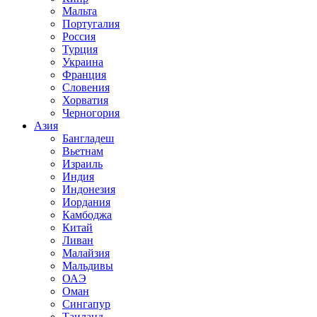
Мальта
Португалия
Россия
Турция
Украина
Франция
Словения
Хорватия
Черногория
Азия
Бангладеш
Вьетнам
Израиль
Индия
Индонезия
Иордания
Камбоджа
Китай
Ливан
Малайзия
Мальдивы
ОАЭ
Оман
Сингапур
Таиланд