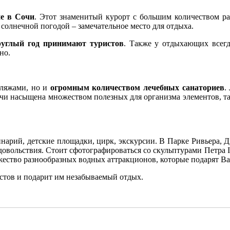
е в Сочи
. Этот знаменитый курорт с большим количеством ра
 солнечной погодой – замечательное место для отдыха.
руглый год принимают туристов
. Также у отдыхающих всег
но.
пляжами, но и
огромным количеством лечебных санаториев
.
чи насыщена множеством полезных для организма элементов, так
инарий, детские площадки, цирк, экскурсии. В Парке Ривьера, 
удовольствия. Стоит сфотографироваться со скульптурами Петр
жество разнообразных водных аттракционов, которые подарят В
стов и подарит им незабываемый отдых.