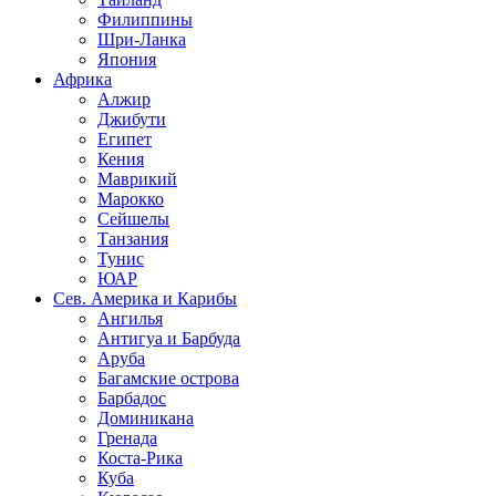
Филиппины
Шри-Ланка
Япония
Африка
Алжир
Джибути
Египет
Кения
Маврикий
Марокко
Сейшелы
Танзания
Тунис
ЮАР
Сев. Америка и Карибы
Ангилья
Антигуа и Барбуда
Аруба
Багамские острова
Барбадос
Доминикана
Гренада
Коста-Рика
Куба