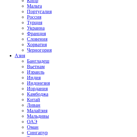
Кипр
Мальта
Португалия
Россия
Турция
Украина
Франция
Словения
Хорватия
Черногория
Азия
Бангладеш
Вьетнам
Израиль
Индия
Индонезия
Иордания
Камбоджа
Китай
Ливан
Малайзия
Мальдивы
ОАЭ
Оман
Сингапур