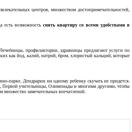
звлекательных центров, множеством достопримечательностей,
да есть возможность
снять квартиру со всеми удобствами в
 Лечебницы, профилактории, здравницы предлагают услуги по
их как йод, калий, натрий, бром, хлористый кальций, которые
Дино-парке, Дендрарии ни одному ребенку скучать не придется.
а I, Первой учительницы, Олимпиады и многими другими, чтобы
ам множество замечательных впечатлений.