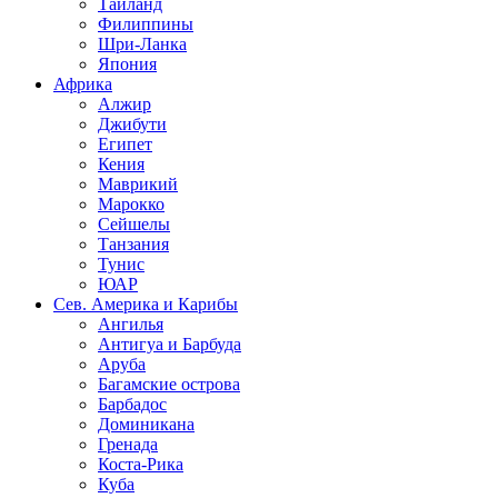
Таиланд
Филиппины
Шри-Ланка
Япония
Африка
Алжир
Джибути
Египет
Кения
Маврикий
Марокко
Сейшелы
Танзания
Тунис
ЮАР
Сев. Америка и Карибы
Ангилья
Антигуа и Барбуда
Аруба
Багамские острова
Барбадос
Доминикана
Гренада
Коста-Рика
Куба