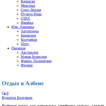
Кюрасао
Мексика
Сент-Люсия
Пуэрто-Рико
США
Ямайка
Юж. Америка
Аргентина
Бразилия
Колумбия
Перу
Океания
Австралия
Новая Зеландия
Франц. Полинезия
Фиджи
Отдых в Албене
0
Курорты Болгарии
Выбирая место для идеального семейного отдыха, следует