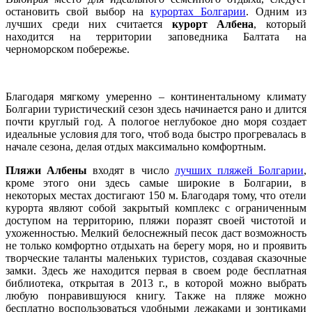
остановить свой выбор на
курортах Болгарии
. Одним из
лучших среди них считается
курорт Албена
, который
находится на территории заповедника Балтата на
черноморском побережье.
Благодаря мягкому умеренно – континентальному климату
Болгарии туристический сезон здесь начинается рано и длится
почти круглый год. А пологое неглубокое дно моря создает
идеальные условия для того, чтоб вода быстро прогревалась в
начале сезона, делая отдых максимально комфортным.
Пляжи Албены
входят в число
лучших пляжей Болгарии
,
кроме этого они здесь самые широкие в Болгарии, в
некоторых местах достигают 150 м. Благодаря тому, что отели
курорта являют собой закрытый комплекс с ограниченным
доступом на территорию, пляжи поразят своей чистотой и
ухоженностью. Мелкий белоснежный песок даст возможность
не только комфортно отдыхать на берегу моря, но и проявить
творческие таланты маленьких туристов, создавая сказочные
замки. Здесь же находится первая в своем роде бесплатная
библиотека, открытая в 2013 г., в которой можно выбрать
любую понравившуюся книгу. Также на пляже можно
бесплатно воспользоваться удобными лежаками и зонтиками