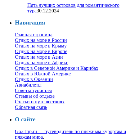
Пять лучших островов для романтического
тура
30.12.2024
Навигация
Главная страница
Отдых на море в России
Отдых на море в Крыму
Отдых на море в Европе
Отдых на море в Азии
Отдых на море в Африке
Отдых в Северной Америке и Карибах
Отдых в Южной Америке
Отдых в Океании
Авиабилеты
Советы туристам
Отзывы об отдыхе
Статьи о путешествиях
Обратная связь
О сайте
Go2Trip.ru — путеводитель по пляжным курортам и
пляжам мира
.