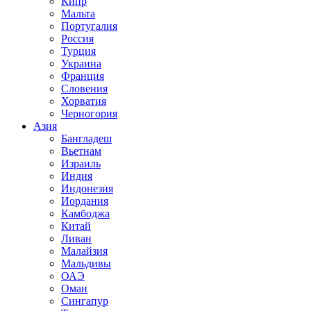
Кипр
Мальта
Португалия
Россия
Турция
Украина
Франция
Словения
Хорватия
Черногория
Азия
Бангладеш
Вьетнам
Израиль
Индия
Индонезия
Иордания
Камбоджа
Китай
Ливан
Малайзия
Мальдивы
ОАЭ
Оман
Сингапур