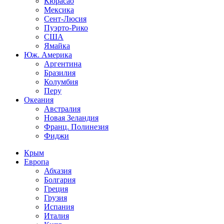
Кюрасао
Мексика
Сент-Люсия
Пуэрто-Рико
США
Ямайка
Юж. Америка
Аргентина
Бразилия
Колумбия
Перу
Океания
Австралия
Новая Зеландия
Франц. Полинезия
Фиджи
Крым
Европа
Абхазия
Болгария
Греция
Грузия
Испания
Италия