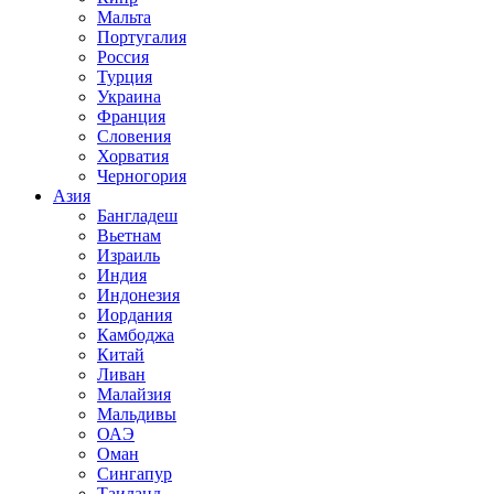
Мальта
Португалия
Россия
Турция
Украина
Франция
Словения
Хорватия
Черногория
Азия
Бангладеш
Вьетнам
Израиль
Индия
Индонезия
Иордания
Камбоджа
Китай
Ливан
Малайзия
Мальдивы
ОАЭ
Оман
Сингапур
Таиланд