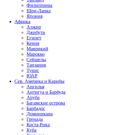
Филиппины
Шри-Ланка
Япония
Африка
Алжир
Джибути
Египет
Кения
Маврикий
Марокко
Сейшелы
Танзания
Тунис
ЮАР
Сев. Америка и Карибы
Ангилья
Антигуа и Барбуда
Аруба
Багамские острова
Барбадос
Доминикана
Гренада
Коста-Рика
Куба