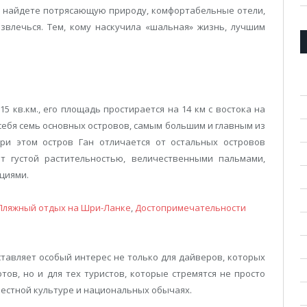
ы найдете потрясающую природу, комфортабельные отели,
влечься. Тем, кому наскучила «шальная» жизнь, лучшим
5 кв.км., его площадь простирается на 14 км с востока на
в себя семь основных островов, самым большим и главным из
При этом остров Ган отличается от остальных островов
т густой растительностью, величественными пальмами,
циями.
Пляжный отдых на Шри-Ланке
,
Достопримечательности
ставляет особый интерес не только для дайверов, которых
в, но и для тех туристов, которые стремятся не просто
 местной культуре и национальных обычаях.