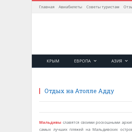
Главная
Авиабилеты
Советы туристам
Отз
КРЫМ
ЕВРОПА
АЗИЯ
Отдых на Атолле Адду
Мальдивы
славятся своими роскошными архип
самых лучших пляжей на Мальдивских остро