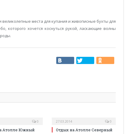
и великолепные места для купания и живописные бухты для
бо, которого хочется коснуться рукой, ласкающие волны
ироды.
0
27.03.2014
0
на Атолле Южный
Отдых на Атолле Северный