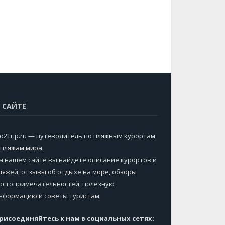
 САЙТЕ
o2Trip.ru — путеводитель по пляжным курортам
 пляжам мира
.
а нашем сайте вы найдёте описание курортов и
ляжей, отзывы об отдыхе на море, обзоры
остопримечательностей, полезную
нформацию и советы туристам.
рисоединяйтесь к нам в социальных сетях: