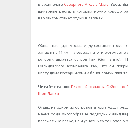
в архипелаге
Северного Атолла Мале
. Здесь В
шикарные места, в которых можно хорошо раз
вариантом станет отдых в лагунах.
Общая площадь Атолла Адду составляет около 1
запад и на 11 км — с севера на юг и включает 
которых является остров Ган (Gun Island). 
Мальдивского архипелага тем, что он покры
цветущими кустарниками и банановыми планта
Читайте также
:
Пляжный отдых на Сейшелах
,
Шри-Ланки
.
Отдых на одном из островов атолла Адду пред
манит сюда многообразие подводных ландшафто
полежать на пляже, но и узнать что-то новое о