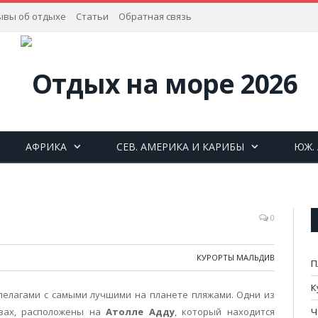
ывы об отдыхе
Статьи
Обратная связь
АФРИКА
СЕВ. АМЕРИКА И КАРИБЫ
ЮЖ.
0
КУРОРТЫ МАЛЬДИВ
П
К
елагами с самыми лучшими на планете пляжами. Одни из
вах, расположены на
Атолле Адду
, который находится
Ч