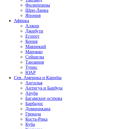
Филиппины
Шри-Ланка
Япония
Африка
Алжир
Джибути
Египет
Кения
Маврикий
Марокко
Сейшелы
Танзания
Тунис
ЮАР
Сев. Америка и Карибы
Ангилья
Антигуа и Барбуда
Аруба
Багамские острова
Барбадос
Доминикана
Гренада
Коста-Рика
Куба