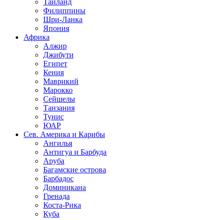
Таиланд
Филиппины
Шри-Ланка
Япония
Африка
Алжир
Джибути
Египет
Кения
Маврикий
Марокко
Сейшелы
Танзания
Тунис
ЮАР
Сев. Америка и Карибы
Ангилья
Антигуа и Барбуда
Аруба
Багамские острова
Барбадос
Доминикана
Гренада
Коста-Рика
Куба