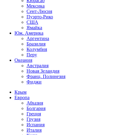
Кюрасао
Мексика
Сент-Люсия
Пуэрто-Рико
США
Ямайка
Юж. Америка
Аргентина
Бразилия
Колумбия
Перу
Океания
Австралия
Новая Зеландия
Франц. Полинезия
Фиджи
Крым
Европа
Абхазия
Болгария
Греция
Грузия
Испания
Италия