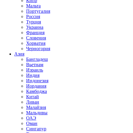
Кипр
Мальта
Португалия
Россия
Турция
Украина
Франция
Словения
Хорватия
Черногория
Азия
Бангладеш
Вьетнам
Израиль
Индия
Индонезия
Иордания
Камбоджа
Китай
Ливан
Малайзия
Мальдивы
ОАЭ
Оман
Сингапур