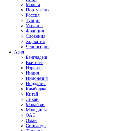
Мальта
Португалия
Россия
Турция
Украина
Франция
Словения
Хорватия
Черногория
Азия
Бангладеш
Вьетнам
Израиль
Индия
Индонезия
Иордания
Камбоджа
Китай
Ливан
Малайзия
Мальдивы
ОАЭ
Оман
Сингапур
Таиланд