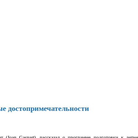
ые достопримечательности
т (Joan Gaspart), рассказал о программе подготовки к летн