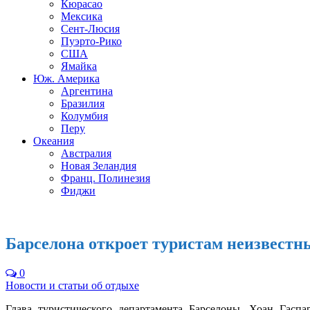
Кюрасао
Мексика
Сент-Люсия
Пуэрто-Рико
США
Ямайка
Юж. Америка
Аргентина
Бразилия
Колумбия
Перу
Океания
Австралия
Новая Зеландия
Франц. Полинезия
Фиджи
Барселона откроет туристам неизвестн
0
Новости и статьи об отдыхе
Глава туристического департамента Барселоны, Хоан Гаспар