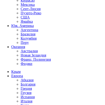
Кюрасао
Мексика
Сент-Люсия
Пуэрто-Рико
США
Ямайка
Юж. Америка
Аргентина
Бразилия
Колумбия
Перу
Океания
Австралия
Новая Зеландия
Франц. Полинезия
Фиджи
Крым
Европа
Абхазия
Болгария
Греция
Грузия
Испания
Италия