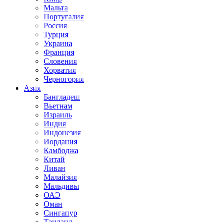
Мальта
Португалия
Россия
Турция
Украина
Франция
Словения
Хорватия
Черногория
Азия
Бангладеш
Вьетнам
Израиль
Индия
Индонезия
Иордания
Камбоджа
Китай
Ливан
Малайзия
Мальдивы
ОАЭ
Оман
Сингапур
Таиланд