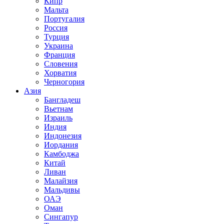
Кипр
Мальта
Португалия
Россия
Турция
Украина
Франция
Словения
Хорватия
Черногория
Азия
Бангладеш
Вьетнам
Израиль
Индия
Индонезия
Иордания
Камбоджа
Китай
Ливан
Малайзия
Мальдивы
ОАЭ
Оман
Сингапур