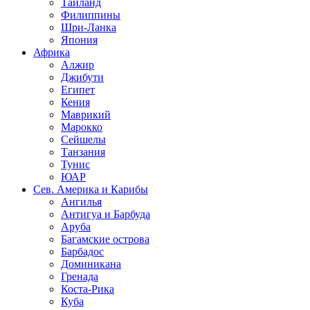
Таиланд
Филиппины
Шри-Ланка
Япония
Африка
Алжир
Джибути
Египет
Кения
Маврикий
Марокко
Сейшелы
Танзания
Тунис
ЮАР
Сев. Америка и Карибы
Ангилья
Антигуа и Барбуда
Аруба
Багамские острова
Барбадос
Доминикана
Гренада
Коста-Рика
Куба