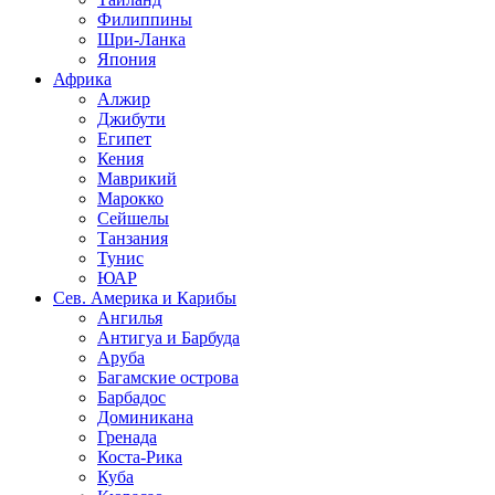
Филиппины
Шри-Ланка
Япония
Африка
Алжир
Джибути
Египет
Кения
Маврикий
Марокко
Сейшелы
Танзания
Тунис
ЮАР
Сев. Америка и Карибы
Ангилья
Антигуа и Барбуда
Аруба
Багамские острова
Барбадос
Доминикана
Гренада
Коста-Рика
Куба