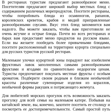
В ресторанах туристам предлагают разнообразное меню.
Посетителям предлагают широкий выбор местных блюд с
содержанием различных морепродуктов. Посетите рестораны,
чтобы попробовать блюда из осьминогов, рапанов,
королевских креветок, крабов и мидий приправленные
разнообразными соусами. Вкус этих блюд запомнится вам
надолго. Вы можете заказать, чтобы вам приготовили не
очень жгучие и острые блюда. Почти во всех ресторанах и
барах вам предоставят меню продуктов на русском языке.
Если вы желаете пообедать более привычными блюдами,
посетите расположенный на территории курорта специально
для русских туристов русский ресторан.
Маленькие улочки курортной зоны порадуют вас изобилием
фруктовых лавок заполненных самыми разнообразными
фруктами и ягодами по сравнительно недорогим ценам.
Туристы предпочитают покупать местные фрукты с особым
ароматом. Подберите своим родным и близким необычной
красоты различные сувенирные изделия из кораллов,
необычной формы ракушек и потрясающего жемчуга.
Для любителей морских прогулок есть возможность заказать
прогулку для всей семьи на маленьком катере. Побывав на
китайской земле, вы, конечно, захотите посетить ее столицу и
посмотреть ее достопримечательности. Самый простой путь