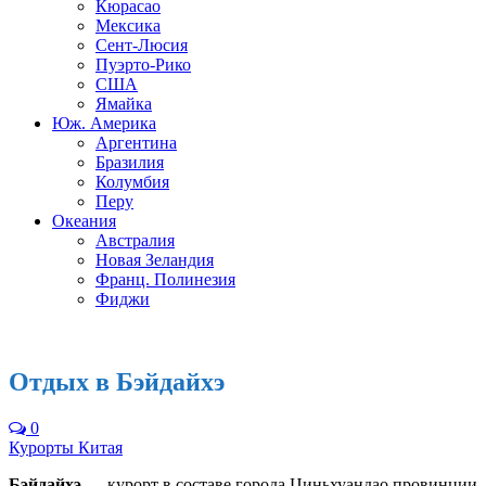
Кюрасао
Мексика
Сент-Люсия
Пуэрто-Рико
США
Ямайка
Юж. Америка
Аргентина
Бразилия
Колумбия
Перу
Океания
Австралия
Новая Зеландия
Франц. Полинезия
Фиджи
Отдых в Бэйдайхэ
0
Курорты Китая
Бэйдайхэ
— курорт в составе города Циньхуандао провинции