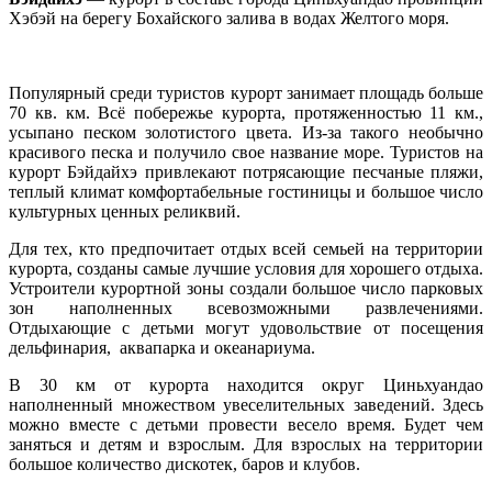
Хэбэй на берегу Бохайского залива в водах Желтого моря.
Популярный среди туристов курорт занимает площадь больше
70 кв. км. Всё побережье курорта, протяженностью 11 км.,
усыпано песком золотистого цвета. Из-за такого необычно
красивого песка и получило свое название море. Туристов на
курорт Бэйдайхэ привлекают потрясающие песчаные пляжи,
теплый климат комфортабельные гостиницы и большое число
культурных ценных реликвий.
Для тех, кто предпочитает отдых всей семьей на территории
курорта, созданы самые лучшие условия для хорошего отдыха.
Устроители курортной зоны создали большое число парковых
зон наполненных всевозможными развлечениями.
Отдыхающие с детьми могут удовольствие от посещения
дельфинария, аквапарка и океанариума.
В 30 км от курорта находится округ Циньхуандао
наполненный множеством увеселительных заведений. Здесь
можно вместе с детьми провести весело время. Будет чем
заняться и детям и взрослым. Для взрослых на территории
большое количество дискотек, баров и клубов.