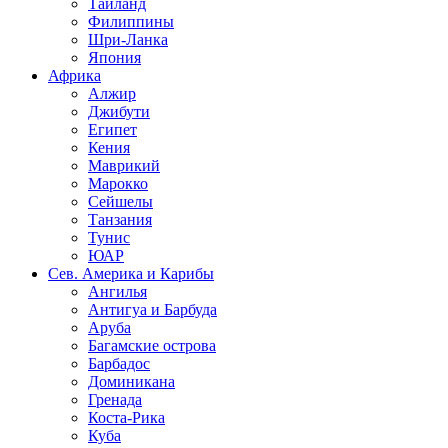
Таиланд
Филиппины
Шри-Ланка
Япония
Африка
Алжир
Джибути
Египет
Кения
Маврикий
Марокко
Сейшелы
Танзания
Тунис
ЮАР
Сев. Америка и Карибы
Ангилья
Антигуа и Барбуда
Аруба
Багамские острова
Барбадос
Доминикана
Гренада
Коста-Рика
Куба