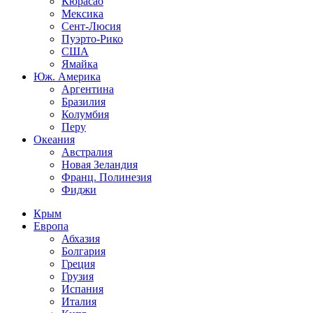
Кюрасао
Мексика
Сент-Люсия
Пуэрто-Рико
США
Ямайка
Юж. Америка
Аргентина
Бразилия
Колумбия
Перу
Океания
Австралия
Новая Зеландия
Франц. Полинезия
Фиджи
Крым
Европа
Абхазия
Болгария
Греция
Грузия
Испания
Италия