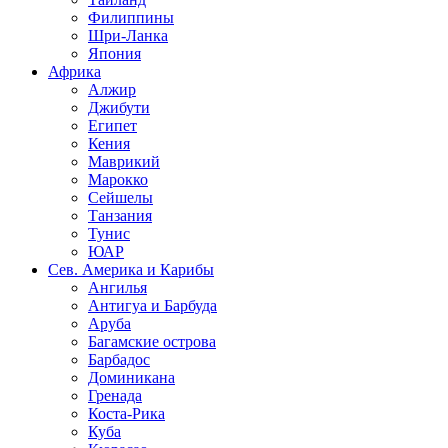
Филиппины
Шри-Ланка
Япония
Африка
Алжир
Джибути
Египет
Кения
Маврикий
Марокко
Сейшелы
Танзания
Тунис
ЮАР
Сев. Америка и Карибы
Ангилья
Антигуа и Барбуда
Аруба
Багамские острова
Барбадос
Доминикана
Гренада
Коста-Рика
Куба