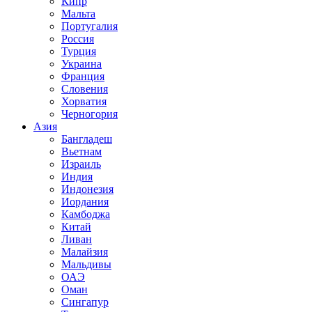
Кипр
Мальта
Португалия
Россия
Турция
Украина
Франция
Словения
Хорватия
Черногория
Азия
Бангладеш
Вьетнам
Израиль
Индия
Индонезия
Иордания
Камбоджа
Китай
Ливан
Малайзия
Мальдивы
ОАЭ
Оман
Сингапур