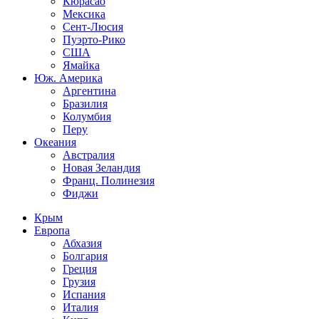
Кюрасао
Мексика
Сент-Люсия
Пуэрто-Рико
США
Ямайка
Юж. Америка
Аргентина
Бразилия
Колумбия
Перу
Океания
Австралия
Новая Зеландия
Франц. Полинезия
Фиджи
Крым
Европа
Абхазия
Болгария
Греция
Грузия
Испания
Италия