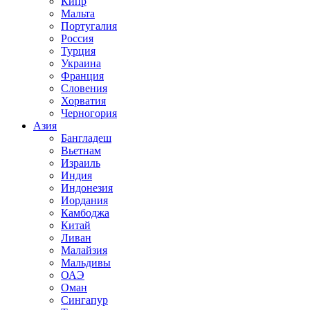
Кипр
Мальта
Португалия
Россия
Турция
Украина
Франция
Словения
Хорватия
Черногория
Азия
Бангладеш
Вьетнам
Израиль
Индия
Индонезия
Иордания
Камбоджа
Китай
Ливан
Малайзия
Мальдивы
ОАЭ
Оман
Сингапур