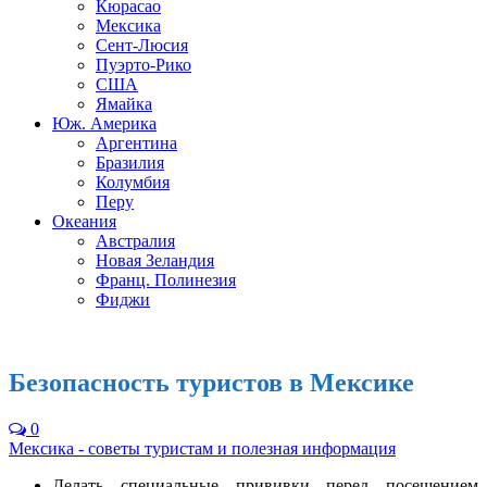
Кюрасао
Мексика
Сент-Люсия
Пуэрто-Рико
США
Ямайка
Юж. Америка
Аргентина
Бразилия
Колумбия
Перу
Океания
Австралия
Новая Зеландия
Франц. Полинезия
Фиджи
Безопасность туристов в Мексике
0
Мексика - советы туристам и полезная информация
Делать специальные прививки перед посещением