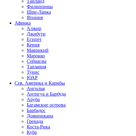
Таиланд
Филиппины
Шри-Ланка
Япония
Африка
Алжир
Джибути
Египет
Кения
Маврикий
Марокко
Сейшелы
Танзания
Тунис
ЮАР
Сев. Америка и Карибы
Ангилья
Антигуа и Барбуда
Аруба
Багамские острова
Барбадос
Доминикана
Гренада
Коста-Рика
Куба