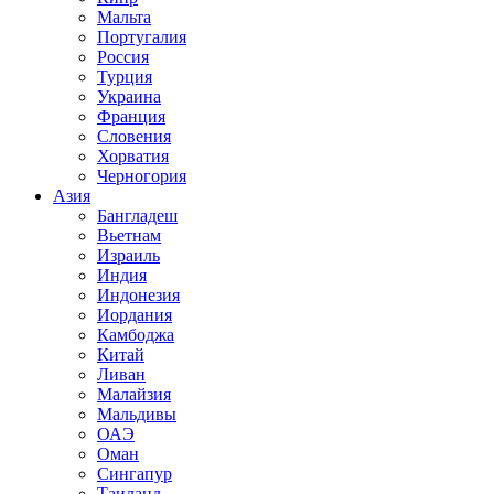
Мальта
Португалия
Россия
Турция
Украина
Франция
Словения
Хорватия
Черногория
Азия
Бангладеш
Вьетнам
Израиль
Индия
Индонезия
Иордания
Камбоджа
Китай
Ливан
Малайзия
Мальдивы
ОАЭ
Оман
Сингапур
Таиланд