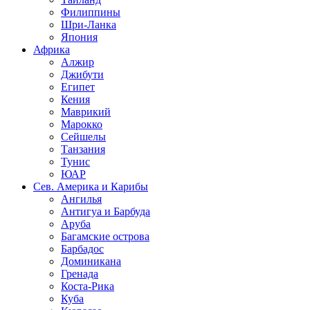
Филиппины
Шри-Ланка
Япония
Африка
Алжир
Джибути
Египет
Кения
Маврикий
Марокко
Сейшелы
Танзания
Тунис
ЮАР
Сев. Америка и Карибы
Ангилья
Антигуа и Барбуда
Аруба
Багамские острова
Барбадос
Доминикана
Гренада
Коста-Рика
Куба