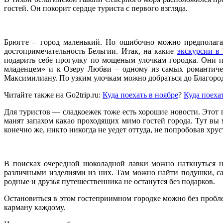
гостей. Он покорит сердце туриста с первого взгляда.
Брюгге – город маленький. Но ошибочно можно предполагать
достопримечательность Бельгии. Итак, на какие
экскурсии в
подарить себе прогулку по мощеным улочкам городка. Они п
младенцем» и к Озеру Любви – одному из самых романтичес
Максимилиану. По узким улочкам можно добраться до Благоро
Читайте также на Go2trip.ru:
Куда поехать в ноябре
?
Куда поеха
Для туристов — сладкоежек тоже есть хорошие новости. Этот
манят запахом какао проходящих мимо гостей города. Тут вы
конечно же, никто никогда не уедет оттуда, не попробовав хру
В поисках очередной шоколадной лавки можно наткнуться н
различными изделиями из них. Там можно найти подушки, са
родные и друзья путешественника не останутся без подарков.
Остановиться в этом гостеприимном городке можно без пробле
карману каждому.