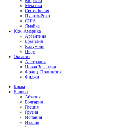
Кюрасао
Мексика
Сент-Люсия
Пуэрто-Рико
США
Ямайка
Юж. Америка
Аргентина
Бразилия
Колумбия
Перу
Океания
Австралия
Новая Зеландия
Франц. Полинезия
Фиджи
Крым
Европа
Абхазия
Болгария
Греция
Грузия
Испания
Италия