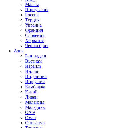
Мальта
Португалия
Россия
Турция
Украина
Франция
Словения
Хорватия
Черногория
Азия
Бангладеш
Вьетнам
Израиль
Индия
Индонезия
Иордания
Камбоджа
Китай
Ливан
Малайзия
Мальдивы
ОАЭ
Оман
Сингапур
Таиланд