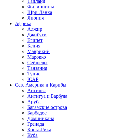
Таиланд
Филиппины
Шри-Ланка
Япония
Африка
Алжир
Джибути
Египет
Кения
Маврикий
Марокко
Сейшелы
Танзания
Тунис
ЮАР
Сев. Америка и Карибы
Ангилья
Антигуа и Барбуда
Аруба
Багамские острова
Барбадос
Доминикана
Гренада
Коста-Рика
Куба