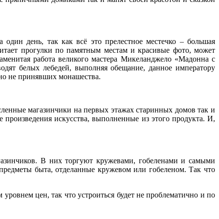
 один день, так как всё это прелестное местечко – большая
читает прогулки по памятным местам и красивые фото, может
наменитая работа великого мастера Микеланджело «Мадонна с
одят белых лебедей, выполняя обещание, данное императору
 но не принявших монашества.
сленные магазинчики на первых этажах старинных домов так и
 произведения искусства, выполненные из этого продукта. И,
газинчиков. В них торгуют кружевами, гобеленами и самыми
предметы быта, отделанные кружевом или гобеленом. Так что
уровнем цен, так что устроиться будет не проблематично и по