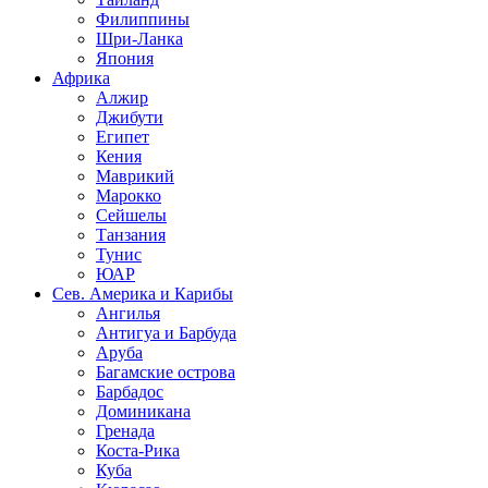
Филиппины
Шри-Ланка
Япония
Африка
Алжир
Джибути
Египет
Кения
Маврикий
Марокко
Сейшелы
Танзания
Тунис
ЮАР
Сев. Америка и Карибы
Ангилья
Антигуа и Барбуда
Аруба
Багамские острова
Барбадос
Доминикана
Гренада
Коста-Рика
Куба