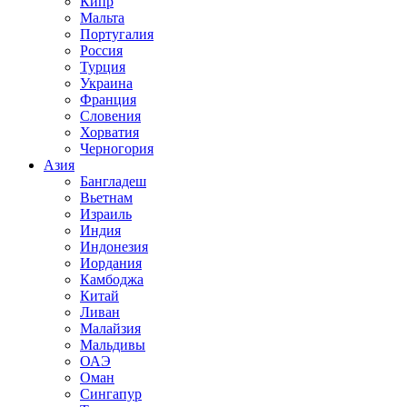
Кипр
Мальта
Португалия
Россия
Турция
Украина
Франция
Словения
Хорватия
Черногория
Азия
Бангладеш
Вьетнам
Израиль
Индия
Индонезия
Иордания
Камбоджа
Китай
Ливан
Малайзия
Мальдивы
ОАЭ
Оман
Сингапур