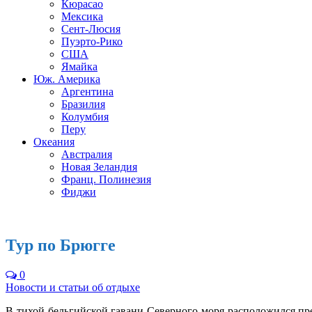
Кюрасао
Мексика
Сент-Люсия
Пуэрто-Рико
США
Ямайка
Юж. Америка
Аргентина
Бразилия
Колумбия
Перу
Океания
Австралия
Новая Зеландия
Франц. Полинезия
Фиджи
Тур по Брюгге
0
Новости и статьи об отдыхе
В тихой бельгийской гавани Северного моря расположился п