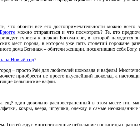
, что обойти все его достопримечательности можно всего за
 Брюгге
можно отправиться и что посмотреть? Те, кто предпо
риведут туриста к церкви Богоматери, в которой находится з
ких мест города, в котором уже пять столетий горожане разв
дного дома Бегинаж – обители женщин, посвятивших себя Богу,
ть на Новый год
?
 город – просто Рай для любителей шоколада и вафель! Многочи
 можете приобрести не просто вкуснейший шоколад, а настоящие
стящие бельгийские вафли.
а ещё один довольно распространенный в этом месте тип ма
лфетки, ковры, веера, игрушки, одежду и самые неожиданные 
м. Гостей ждут многочисленные небольшие гостиницы с разным 