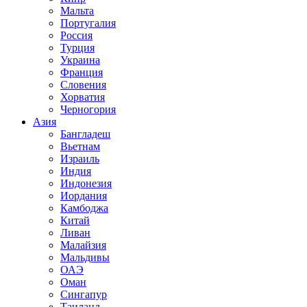
Мальта
Португалия
Россия
Турция
Украина
Франция
Словения
Хорватия
Черногория
Азия
Бангладеш
Вьетнам
Израиль
Индия
Индонезия
Иордания
Камбоджа
Китай
Ливан
Малайзия
Мальдивы
ОАЭ
Оман
Сингапур
Таиланд