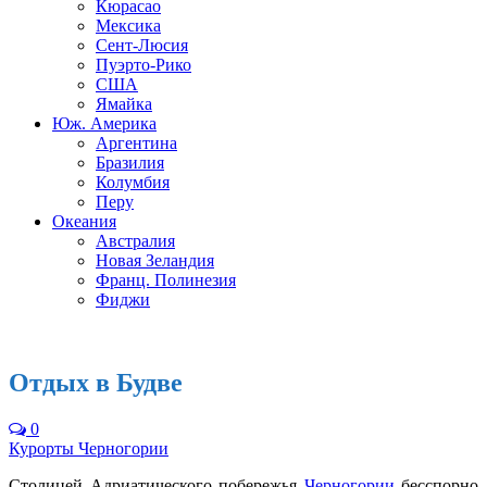
Кюрасао
Мексика
Сент-Люсия
Пуэрто-Рико
США
Ямайка
Юж. Америка
Аргентина
Бразилия
Колумбия
Перу
Океания
Австралия
Новая Зеландия
Франц. Полинезия
Фиджи
Отдых в Будве
0
Курорты Черногории
Столицей Адриатического побережья
Черногории
бесспорно