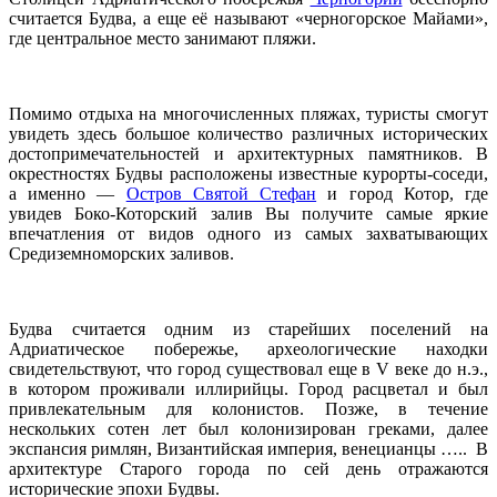
считается Будва, а еще её называют «черногорское Майами»,
где центральное место занимают пляжи.
Помимо отдыха на многочисленных пляжах, туристы смогут
увидеть здесь большое количество различных исторических
достопримечательностей и архитектурных памятников. В
окрестностях Будвы расположены известные курорты-соседи,
а именно —
Остров Святой Стефан
и город Котор, где
увидев Боко-Которский залив Вы получите самые яркие
впечатления от видов одного из самых захватывающих
Средиземноморских заливов.
Будва считается одним из старейших поселений на
Адриатическое побережье, археологические находки
свидетельствуют, что город существовал еще в V веке до н.э.,
в котором проживали иллирийцы. Город расцветал и был
привлекательным для колонистов. Позже, в течение
нескольких сотен лет был колонизирован греками, далее
экспансия римлян, Византийская империя, венецианцы ….. В
архитектуре Старого города по сей день отражаются
исторические эпохи Будвы.