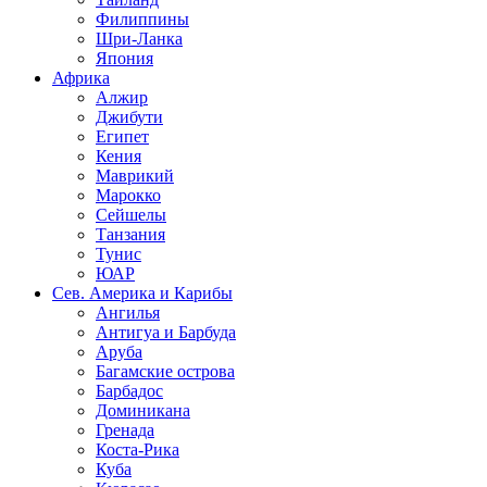
Филиппины
Шри-Ланка
Япония
Африка
Алжир
Джибути
Египет
Кения
Маврикий
Марокко
Сейшелы
Танзания
Тунис
ЮАР
Сев. Америка и Карибы
Ангилья
Антигуа и Барбуда
Аруба
Багамские острова
Барбадос
Доминикана
Гренада
Коста-Рика
Куба