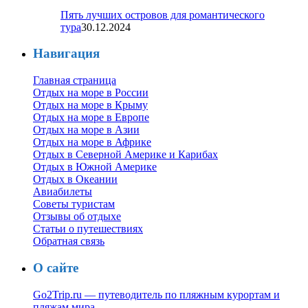
Пять лучших островов для романтического
тура
30.12.2024
Навигация
Главная страница
Отдых на море в России
Отдых на море в Крыму
Отдых на море в Европе
Отдых на море в Азии
Отдых на море в Африке
Отдых в Северной Америке и Карибах
Отдых в Южной Америке
Отдых в Океании
Авиабилеты
Советы туристам
Отзывы об отдыхе
Статьи о путешествиях
Обратная связь
О сайте
Go2Trip.ru — путеводитель по пляжным курортам и
пляжам мира
.