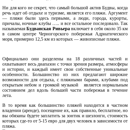
Ни для кого не секрет, что самый большой актив Будвы, когда
речь идет об отдыхе и туризме, является его пляжи. Аргумент
— пляжи были здесь первыми, а люди, города, курорты,
причалы, ночные клубы ….. и все остальное последовало. Так
называемая
Будванская Ривьера
включает в себя около 35 км
в самом центре Черногорского побережья Адриатического
моря, примерно 12,5 км из которых — живописные пляжи.
Официально они разделены на 18 различных частей и
охватывают весь диапазон с точки зрения размера, атмосферы
и истории, и каждый имеет свои собственные уникальные
особенности. Большинство из них предлагают широкие
возможности для отдыха, с пляжными барами, клубами под
открытым небом и громкой музыкой является нормальным
состоянием дел вдоль большей части побережья в течение
лета.
В то время как большинство пляжей находится в частном
владении (аренде), посещение их, как правило, бесплатное, но
вы обязаны будете заплатить за зонтик и шезлонги, стоимость
которых где-то от 5-15 евро для двух человек в зависимости от
пляжа.