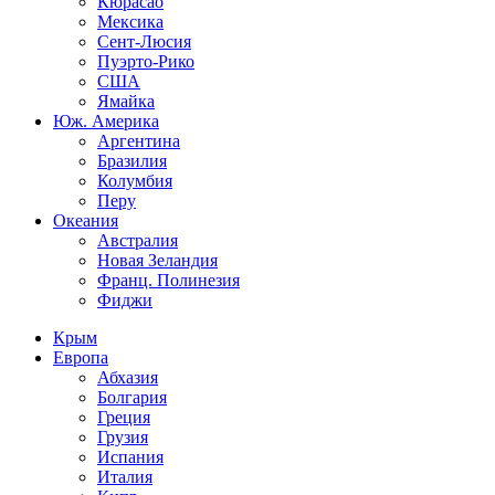
Кюрасао
Мексика
Сент-Люсия
Пуэрто-Рико
США
Ямайка
Юж. Америка
Аргентина
Бразилия
Колумбия
Перу
Океания
Австралия
Новая Зеландия
Франц. Полинезия
Фиджи
Крым
Европа
Абхазия
Болгария
Греция
Грузия
Испания
Италия