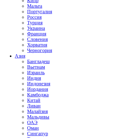
Кипр
Мальта
Португалия
Россия
Турция
Украина
Франция
Словения
Хорватия
Черногория
Азия
Бангладеш
Вьетнам
Израиль
Индия
Индонезия
Иордания
Камбоджа
Китай
Ливан
Малайзия
Мальдивы
ОАЭ
Оман
Сингапур