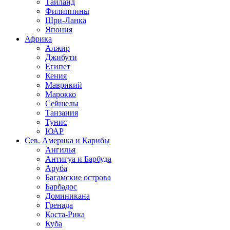
Таиланд
Филиппины
Шри-Ланка
Япония
Африка
Алжир
Джибути
Египет
Кения
Маврикий
Марокко
Сейшелы
Танзания
Тунис
ЮАР
Сев. Америка и Карибы
Ангилья
Антигуа и Барбуда
Аруба
Багамские острова
Барбадос
Доминикана
Гренада
Коста-Рика
Куба