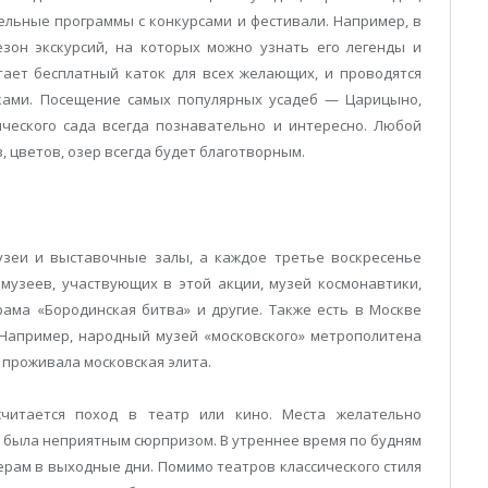
ельные программы с конкурсами и фестивали. Например, в
зон экскурсий, на которых можно узнать его легенды и
тает бесплатный каток для всех желающих, и проводятся
уками. Посещение самых популярных усадеб — Царицыно,
ического сада всегда познавательно и интересно. Любой
 цветов, озер всегда будет благотворным.
узеи и выставочные залы, а каждое третье воскресенье
музеев, участвующих в этой акции, музей космонавтики,
орама «Бородинская битва» и другие. Также есть в Москве
 Например, народный музей «московского» метрополитена
 проживала московская элита.
считается поход в театр или кино. Места желательно
е была неприятным сюрпризом. В утреннее время по будням
ерам в выходные дни. Помимо театров классического стиля