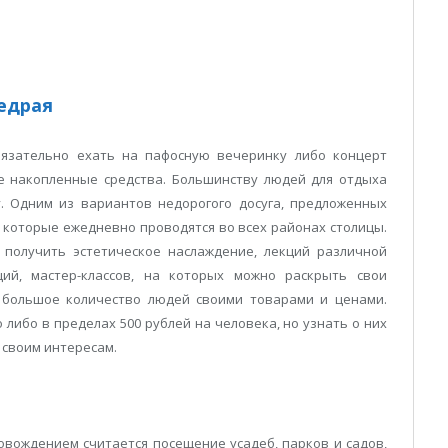
щедрая
язательно ехать на пафосную вечеринку либо концерт
е накопленные средства. Большинству людей для отдыха
. Одним из вариантов недорогого досуга, предложенных
 которые ежедневно проводятся во всех районах столицы.
 получить эстетическое наслаждение, лекций различной
ций, мастер-классов, на которых можно раскрыть свои
х большое количество людей своими товарами и ценами.
либо в пределах 500 рублей на человека, но узнать о них
 своим интересам.
вождением считается посещение усадеб, парков и садов,