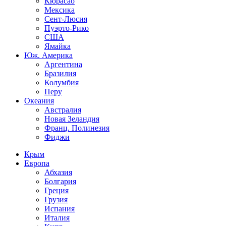
Кюрасао
Мексика
Сент-Люсия
Пуэрто-Рико
США
Ямайка
Юж. Америка
Аргентина
Бразилия
Колумбия
Перу
Океания
Австралия
Новая Зеландия
Франц. Полинезия
Фиджи
Крым
Европа
Абхазия
Болгария
Греция
Грузия
Испания
Италия