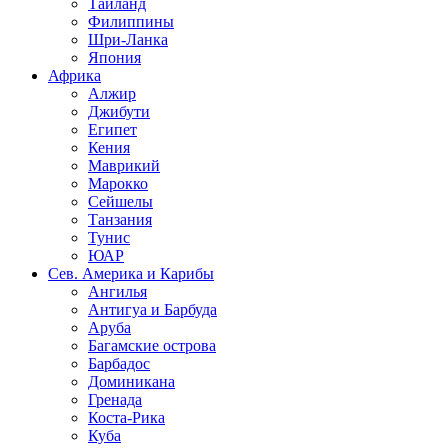
Таиланд
Филиппины
Шри-Ланка
Япония
Африка
Алжир
Джибути
Египет
Кения
Маврикий
Марокко
Сейшелы
Танзания
Тунис
ЮАР
Сев. Америка и Карибы
Ангилья
Антигуа и Барбуда
Аруба
Багамские острова
Барбадос
Доминикана
Гренада
Коста-Рика
Куба