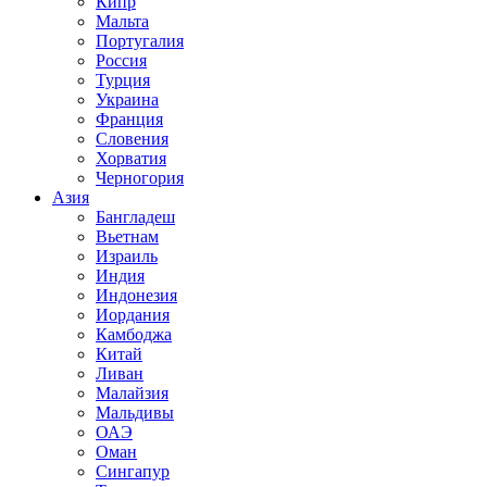
Кипр
Мальта
Португалия
Россия
Турция
Украина
Франция
Словения
Хорватия
Черногория
Азия
Бангладеш
Вьетнам
Израиль
Индия
Индонезия
Иордания
Камбоджа
Китай
Ливан
Малайзия
Мальдивы
ОАЭ
Оман
Сингапур