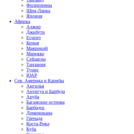
Филиппины
Шри-Ланка
Япония
Африка
Алжир
Джибути
Египет
Кения
Маврикий
Марокко
Сейшелы
Танзания
Тунис
ЮАР
Сев. Америка и Карибы
Ангилья
Антигуа и Барбуда
Аруба
Багамские острова
Барбадос
Доминикана
Гренада
Коста-Рика
Куба