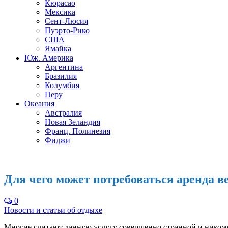
Кюрасао
Мексика
Сент-Люсия
Пуэрто-Рико
США
Ямайка
Юж. Америка
Аргентина
Бразилия
Колумбия
Перу
Океания
Австралия
Новая Зеландия
Франц. Полинезия
Фиджи
Для чего может потребоваться аренда в
0
Новости и статьи об отдыхе
Многие считают данную услугу совершенно странной и никому 