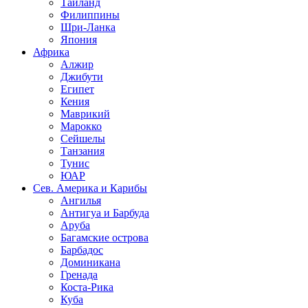
Таиланд
Филиппины
Шри-Ланка
Япония
Африка
Алжир
Джибути
Египет
Кения
Маврикий
Марокко
Сейшелы
Танзания
Тунис
ЮАР
Сев. Америка и Карибы
Ангилья
Антигуа и Барбуда
Аруба
Багамские острова
Барбадос
Доминикана
Гренада
Коста-Рика
Куба