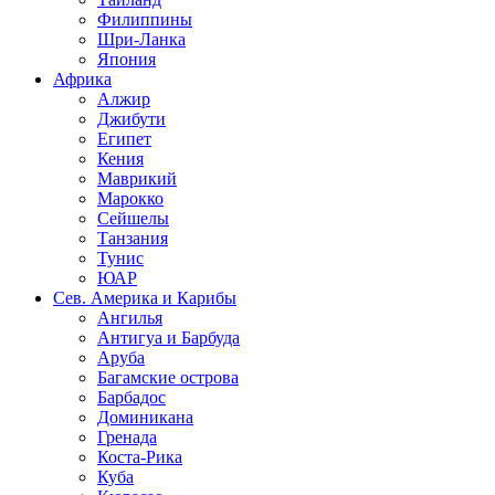
Филиппины
Шри-Ланка
Япония
Африка
Алжир
Джибути
Египет
Кения
Маврикий
Марокко
Сейшелы
Танзания
Тунис
ЮАР
Сев. Америка и Карибы
Ангилья
Антигуа и Барбуда
Аруба
Багамские острова
Барбадос
Доминикана
Гренада
Коста-Рика
Куба