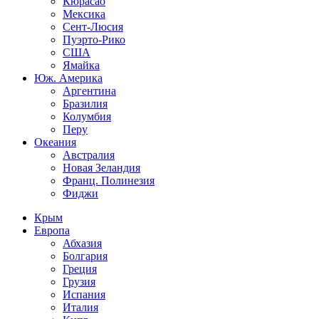
Кюрасао
Мексика
Сент-Люсия
Пуэрто-Рико
США
Ямайка
Юж. Америка
Аргентина
Бразилия
Колумбия
Перу
Океания
Австралия
Новая Зеландия
Франц. Полинезия
Фиджи
Крым
Европа
Абхазия
Болгария
Греция
Грузия
Испания
Италия