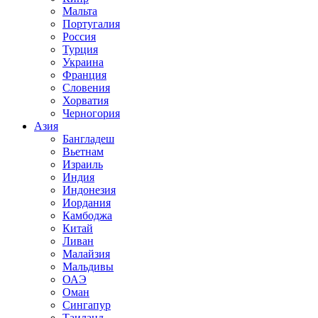
Мальта
Португалия
Россия
Турция
Украина
Франция
Словения
Хорватия
Черногория
Азия
Бангладеш
Вьетнам
Израиль
Индия
Индонезия
Иордания
Камбоджа
Китай
Ливан
Малайзия
Мальдивы
ОАЭ
Оман
Сингапур
Таиланд