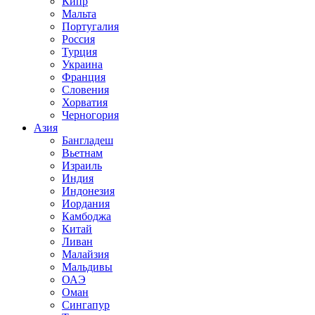
Кипр
Мальта
Португалия
Россия
Турция
Украина
Франция
Словения
Хорватия
Черногория
Азия
Бангладеш
Вьетнам
Израиль
Индия
Индонезия
Иордания
Камбоджа
Китай
Ливан
Малайзия
Мальдивы
ОАЭ
Оман
Сингапур