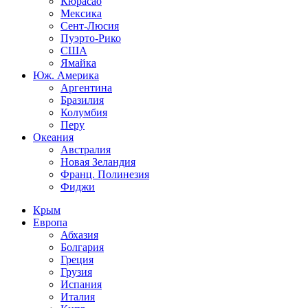
Кюрасао
Мексика
Сент-Люсия
Пуэрто-Рико
США
Ямайка
Юж. Америка
Аргентина
Бразилия
Колумбия
Перу
Океания
Австралия
Новая Зеландия
Франц. Полинезия
Фиджи
Крым
Европа
Абхазия
Болгария
Греция
Грузия
Испания
Италия