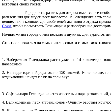
встречает своих гостей.
Город очень развит, для отдыха имеется все необ
развлечения для людей всех возрастов. В Геленджике есть св
пешие, так и конные. Для любителей активного отдыха предла
Сочи
, чтобы посмотреть Сочи-парк и разнообразные достопри
Ночная жизнь города очень веселая и шумная. Для туристов им
Стоит остановиться на самых интересных и самых захватывающ
1. Набережная Геленджика растянулась на 14 километров вдо
набережной.
2. На территории Города около 150 пляжей. Конечно же, п
отдыхающий найдет пляж на свой вкус.
3. Сафари-парк Геленджика –это известный парк развлечений, а
4. Великолепный парк аттракционов «Олимп» работает круглос
5. На территории Геленджика и в его окрестностях находятс