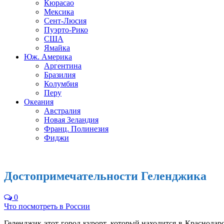
Кюрасао
Мексика
Сент-Люсия
Пуэрто-Рико
США
Ямайка
Юж. Америка
Аргентина
Бразилия
Колумбия
Перу
Океания
Австралия
Новая Зеландия
Франц. Полинезия
Фиджи
Достопримечательности Геленджика
0
Что посмотреть в России
Геленджик этот город-курорт, который находится в Краснодар