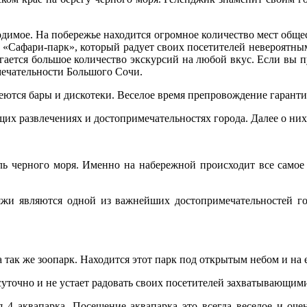
ходимое. На побережье находится огромное количество мест обще
ой «Сафари-парк», который радует своих посетителей невероятны
гается большое количество экскурсий на любой вкус. Если вы 
мечательности Большого Сочи.
еются бары и дискотеки. Веселое время препровождение гаранти
их развлечениях и достопримечательностях города. Далее о них
ль черного моря. Именно на набережной происходит все самое
ляжи являются одной из важнейших достопримечательностей го
 так же зоопарк. Находится этот парк под открытым небом и на 
уточно и не устает радовать своих посетителей захватывающим
я 4 аквапарка. Посещение аквапарка это всегда веселое и оч