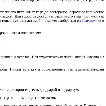
ственного питания от кафе до ресторанов, огромное количество
м видом. Для туристов доступны различного вида прогулки как
путешествуете на автомобиле можете добраться
из Геленджика в
ровано всем посетителям.
.
 лучшее и веселое. Вся туристическая жизнь кипит именно на
рода. Пляжи есть как и общественные, так и дикие. Каждый
его территории еще есть дендрарий и террариум.
и аттракционами и развлечениями.
ень увлекательное время провождение. Отдыхая в Геленджике,