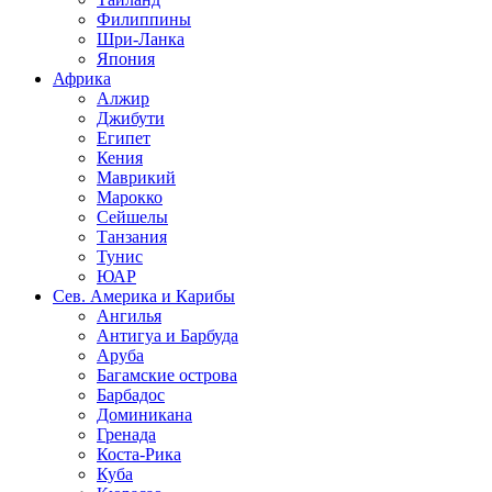
Филиппины
Шри-Ланка
Япония
Африка
Алжир
Джибути
Египет
Кения
Маврикий
Марокко
Сейшелы
Танзания
Тунис
ЮАР
Сев. Америка и Карибы
Ангилья
Антигуа и Барбуда
Аруба
Багамские острова
Барбадос
Доминикана
Гренада
Коста-Рика
Куба