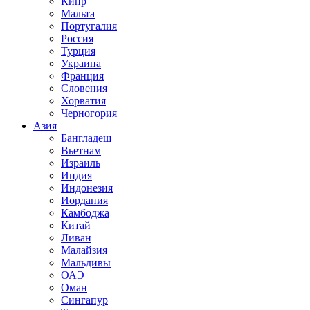
Кипр
Мальта
Португалия
Россия
Турция
Украина
Франция
Словения
Хорватия
Черногория
Азия
Бангладеш
Вьетнам
Израиль
Индия
Индонезия
Иордания
Камбоджа
Китай
Ливан
Малайзия
Мальдивы
ОАЭ
Оман
Сингапур