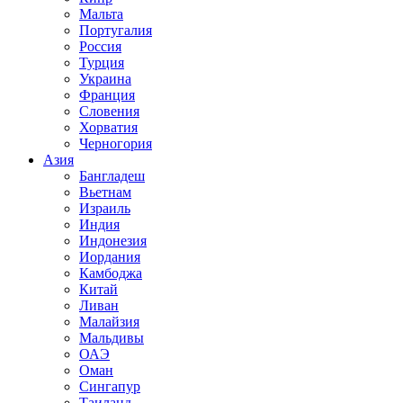
Мальта
Португалия
Россия
Турция
Украина
Франция
Словения
Хорватия
Черногория
Азия
Бангладеш
Вьетнам
Израиль
Индия
Индонезия
Иордания
Камбоджа
Китай
Ливан
Малайзия
Мальдивы
ОАЭ
Оман
Сингапур
Таиланд