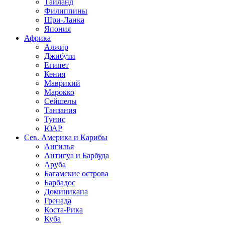
Таиланд
Филиппины
Шри-Ланка
Япония
Африка
Алжир
Джибути
Египет
Кения
Маврикий
Марокко
Сейшелы
Танзания
Тунис
ЮАР
Сев. Америка и Карибы
Ангилья
Антигуа и Барбуда
Аруба
Багамские острова
Барбадос
Доминикана
Гренада
Коста-Рика
Куба