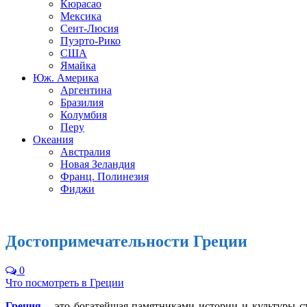
Кюрасао
Мексика
Сент-Люсия
Пуэрто-Рико
США
Ямайка
Юж. Америка
Аргентина
Бразилия
Колумбия
Перу
Океания
Австралия
Новая Зеландия
Франц. Полинезия
Фиджи
Достопримечательности Греции
0
Что посмотреть в Греции
Греция
– это богатейшая памятниками истории и культуры с