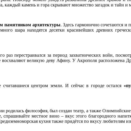
хта, каждый камень и гора скрывают множество загадок и тайн и
им памятником архитектуры
. Здесь гармонично сочетаются и 
емного шара находятся десятки красивейших древних греческ
го раз перестраивался за период захватнических войн, посмо
ые восхваляют великую деву Афину. У Акрополя расположена Д
е считавшиеся центром земли. И сейчас в городе остался
«п
ии родилась философия, был создан театр, а также Олимпийские 
е, спрашивайте местное вино – вкус этого благородного напит
 Средиземноморская кухня также придётся по вкусу любителям и