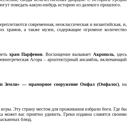
 могут поведать какую-нибудь историю из далекого прошлого.
переплетаются современная, неоклассическая и византийская, и,
их храмов, а также музеи, содержащие огромное количество
треть
храм Парфенон
. Восхищение вызывает
Акрополь
, здесь
ревнегреческая Агора – архитектурный ансамбль, включающий
уп Земли» — мраморное сооружение Омфал (Омфалос)
, на
игры. Эту страну местом для проживания избрали боги. Где бы
ка может вас приятно удивить. Греки издавна славятся своими
зысканных блюд.