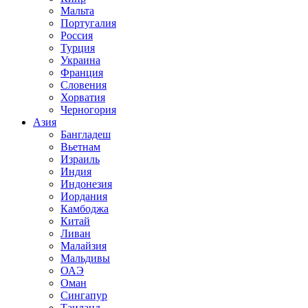
Мальта
Португалия
Россия
Турция
Украина
Франция
Словения
Хорватия
Черногория
Азия
Бангладеш
Вьетнам
Израиль
Индия
Индонезия
Иордания
Камбоджа
Китай
Ливан
Малайзия
Мальдивы
ОАЭ
Оман
Сингапур
Таиланд