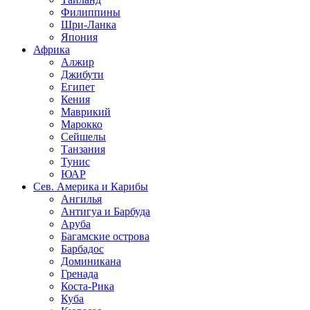
Филиппины
Шри-Ланка
Япония
Африка
Алжир
Джибути
Египет
Кения
Маврикий
Марокко
Сейшелы
Танзания
Тунис
ЮАР
Сев. Америка и Карибы
Ангилья
Антигуа и Барбуда
Аруба
Багамские острова
Барбадос
Доминикана
Гренада
Коста-Рика
Куба