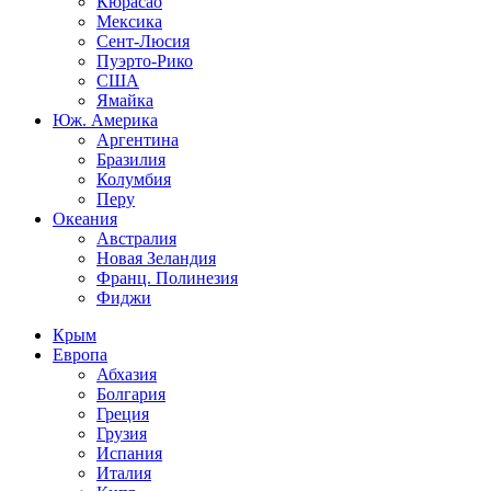
Кюрасао
Мексика
Сент-Люсия
Пуэрто-Рико
США
Ямайка
Юж. Америка
Аргентина
Бразилия
Колумбия
Перу
Океания
Австралия
Новая Зеландия
Франц. Полинезия
Фиджи
Крым
Европа
Абхазия
Болгария
Греция
Грузия
Испания
Италия