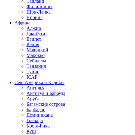
Таиланд
Филиппины
Шри-Ланка
Япония
Африка
Алжир
Джибути
Египет
Кения
Маврикий
Марокко
Сейшелы
Танзания
Тунис
ЮАР
Сев. Америка и Карибы
Ангилья
Антигуа и Барбуда
Аруба
Багамские острова
Барбадос
Доминикана
Гренада
Коста-Рика
Куба