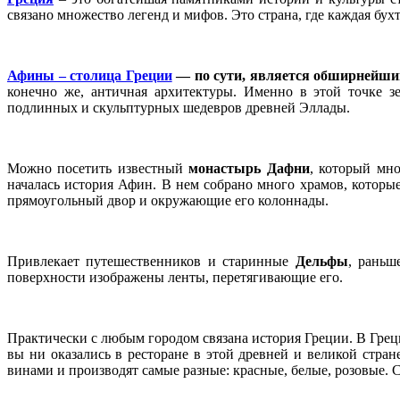
связано множество легенд и мифов. Это страна, где каждая бу
Афины – столица Греции
— по сути, является обширнейш
конечно же, античная архитектуры. Именно в этой точке з
подлинных и скульптурных шедевров древней Эллады.
Можно посетить известный
монастырь Дафни
, который мно
началась история Афин. В нем собрано много храмов, котор
прямоугольный двор и окружающие его колоннады.
Привлекает путешественников и старинные
Дельфы
, раньш
поверхности изображены ленты, перетягивающие его.
Практически с любым городом связана история Греции. В Грец
вы ни оказались в ресторане в этой древней и великой стран
винами и производят самые разные: красные, белые, розовые.