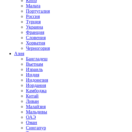
Кипр
Мальта
Португалия
Россия
Турция
Украина
Франция
Словения
Хорватия
Черногория
Азия
Бангладеш
Вьетнам
Израиль
Индия
Индонезия
Иордания
Камбоджа
Китай
Ливан
Малайзия
Мальдивы
ОАЭ
Оман
Сингапур