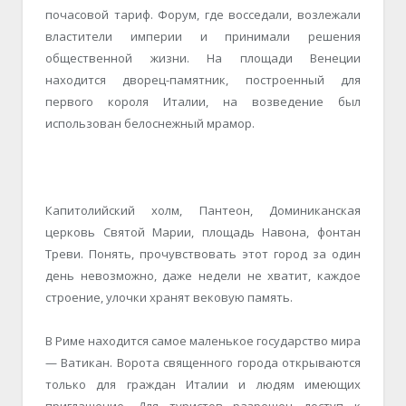
почасовой тариф. Форум, где восседали, возлежали
властители империи и принимали решения
общественной жизни. На площади Венеции
находится дворец-памятник, построенный для
первого короля Италии, на возведение был
использован белоснежный мрамор.
Капитолийский холм, Пантеон, Доминиканская
церковь Святой Марии, площадь Навона, фонтан
Треви. Понять, прочувствовать этот город за один
день невозможно, даже недели не хватит, каждое
строение, улочки хранят вековую память.
В Риме находится самое маленькое государство мира
— Ватикан. Ворота священного города открываются
только для граждан Италии и людям имеющих