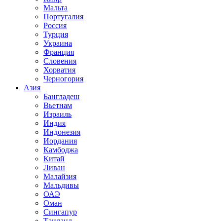
Мальта
Португалия
Россия
Турция
Украина
Франция
Словения
Хорватия
Черногория
Азия
Бангладеш
Вьетнам
Израиль
Индия
Индонезия
Иордания
Камбоджа
Китай
Ливан
Малайзия
Мальдивы
ОАЭ
Оман
Сингапур
Таиланд