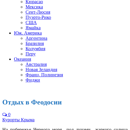
Кюрасао
Мексика
Сент-Люсия
Пуэрто-Рико
США
Ямайка
Юж. Америка
Аргентина
Бразилия
Колумбия
Перу
Океания
Австралия
Новая Зеландия
Франц. Полинезия
Фиджи
Отдых в Феодосии
0
Курорты Крыма
На побережье Черного моря под лучами жаркого солнца