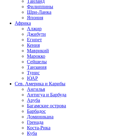
Таиланд
Филиппины
Шри-Ланка
Япония
Африка
Алжир
Джибути
Египет
Кения
Маврикий
Марокко
Сейшелы
Танзания
Тунис
ЮАР
Сев. Америка и Карибы
Ангилья
Антигуа и Барбуда
Аруба
Багамские острова
Барбадос
Доминикана
Гренада
Коста-Рика
Куба