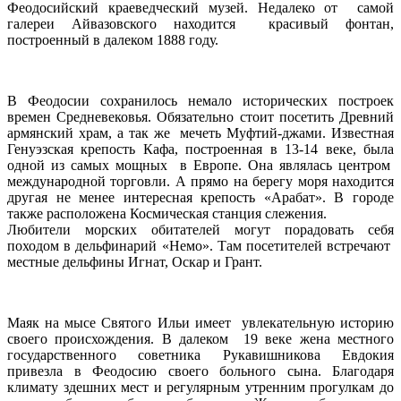
Феодосийский краеведческий музей. Недалеко от самой
галереи Айвазовского находится красивый фонтан,
построенный в далеком 1888 году.
В Феодосии сохранилось немало исторических построек
времен Средневековья. Обязательно стоит посетить Древний
армянский храм, а так же мечеть Муфтий-джами. Известная
Генуэзская крепость Кафа, построенная в 13-14 веке, была
одной из самых мощных в Европе. Она являлась центром
международной торговли. А прямо на берегу моря находится
другая не менее интересная крепость «Арабат». В городе
также расположена Космическая станция слежения.
Любители морских обитателей могут порадовать себя
походом в дельфинарий «Немо». Там посетителей встречают
местные дельфины Игнат, Оскар и Грант.
Маяк на мысе Святого Ильи имеет увлекательную историю
своего происхождения. В далеком 19 веке жена местного
государственного советника Рукавишникова Евдокия
привезла в Феодосию своего больного сына. Благодаря
климату здешних мест и регулярным утренним прогулкам до