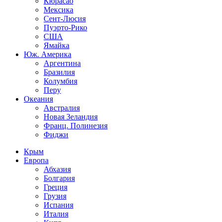
Кюрасао
Мексика
Сент-Люсия
Пуэрто-Рико
США
Ямайка
Юж. Америка
Аргентина
Бразилия
Колумбия
Перу
Океания
Австралия
Новая Зеландия
Франц. Полинезия
Фиджи
Крым
Европа
Абхазия
Болгария
Греция
Грузия
Испания
Италия