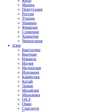
Кипр
Мальта
Португалия
Россия
Турция
Украина
Франция
Словения
Хорватия
Черногория
Азия
Бангладеш
Вьетнам
Израиль
Индия
Индонезия
Иордания
Камбоджа
Китай
Ливан
Малайзия
Мальдивы
ОАЭ
Оман
Сингапур