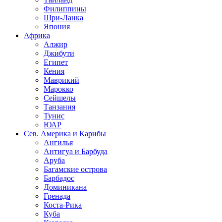
Филиппины
Шри-Ланка
Япония
Африка
Алжир
Джибути
Египет
Кения
Маврикий
Марокко
Сейшелы
Танзания
Тунис
ЮАР
Сев. Америка и Карибы
Ангилья
Антигуа и Барбуда
Аруба
Багамские острова
Барбадос
Доминикана
Гренада
Коста-Рика
Куба