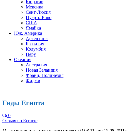
Кюрасао
Мексика
Сент-Люсия
Пуэрто-Рико
США
Ямайка
Юж. Америка
Аргентина
Бразилия
Колумбия
Перу
Океания
Австралия
Новая Зеландия
Франц. Полинезия
Фиджи
Гиды Египта
0
Отзывы о Египте
Мы с мужем отдыхали в этом отеле с 02.08.11г по 15.08.2011г.