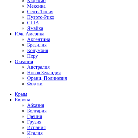
Кюрасао
Мексика
Сент-Люсия
Пуэрто-Рико
США
Ямайка
Юж. Америка
Аргентина
Бразилия
Колумбия
Перу
Океания
Австралия
Новая Зеландия
Франц. Полинезия
Фиджи
Крым
Европа
Абхазия
Болгария
Греция
Грузия
Испания
Италия