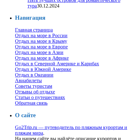
Пять лучших островов для романтического
тура
30.12.2024
Навигация
Главная страница
Отдых на море в России
Отдых на море в Крыму
Отдых на море в Европе
Отдых на море в Азии
Отдых на море в Африке
Отдых в Северной Америке и Карибах
Отдых в Южной Америке
Отдых в Океании
Авиабилеты
Советы туристам
Отзывы об отдыхе
Статьи о путешествиях
Обратная связь
О сайте
Go2Trip.ru — путеводитель по пляжным курортам и
пляжам мира
.
На нашем сайте вы найдёте описание курортов и