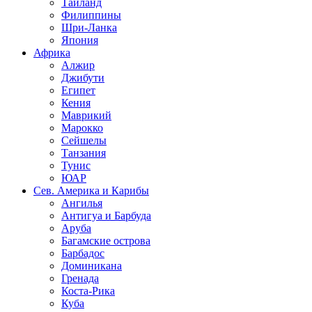
Таиланд
Филиппины
Шри-Ланка
Япония
Африка
Алжир
Джибути
Египет
Кения
Маврикий
Марокко
Сейшелы
Танзания
Тунис
ЮАР
Сев. Америка и Карибы
Ангилья
Антигуа и Барбуда
Аруба
Багамские острова
Барбадос
Доминикана
Гренада
Коста-Рика
Куба