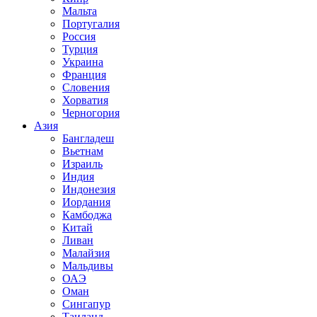
Мальта
Португалия
Россия
Турция
Украина
Франция
Словения
Хорватия
Черногория
Азия
Бангладеш
Вьетнам
Израиль
Индия
Индонезия
Иордания
Камбоджа
Китай
Ливан
Малайзия
Мальдивы
ОАЭ
Оман
Сингапур
Таиланд