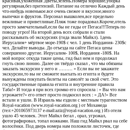
красивая,ухоженная ,цветы,зелень.Номера хорошие,уборка
регулярная,без притензий. Питание на отлично Каждый день
что-нибудь новенькое.все очень свежее и вкусное,много
выпечки и фруктов. Персонал вышколен,все предельно
вежливые и приветливые.Пляж тоже порадовал.Короче,отель
просто замечательный,если бы не гиды от Пегаса!!!Теперь по
поводу угроз! На второй день всех собрали и стали
рассказывать об экскурсиях (гида звали Майкл). 1день
Иерусалим+ мёртвое море-190$ с чел. 1 день Иордания- 230$с
чел. Делайте выводы. До отъезда на сайте Пегаса цены
совершенно другие. Иерусалим- 100$, Иордания -180$. На
мой вопрос откуда такие цены, гид был нем и продолжал
гнуть свою линию. Далее он твёрдо сказал , что мы обязаны
заказать экскурсии у него и ……… » Если вы не закажите
экскурсии,то вы не сможите выехать из египта и будете
вынуждены покупать билеты на самолёт за свой счет. Это
государственные правила египта и внутренние правила
Таба!» И тогда я при всех громко его спросила : » Вы что нам
угрожаете?» его ответ просто подкосил всех : » ДА!» Все
встали и ушли. В Израиль мы ездили с местным турагенством
Royal-vacation (www.royal-vacation.org ) от Мохамеда
(тел:+201065973137 e-mail:aziz@royal-vacation.org ) Из отеля
ушло 45 человек. Этот Майкл бегал , орал, угрожал,
фотографировал, топал ножками. Наш гид Майкл рвал на себе
волосёнки. Под дверь номера нам положили листочек, где