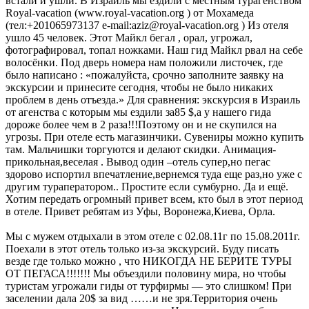
встали и ушли. В Израиль мы ездили с местным турагенством
Royal-vacation (www.royal-vacation.org ) от Мохамеда
(тел:+201065973137 e-mail:aziz@royal-vacation.org ) Из отеля
ушло 45 человек. Этот Майкл бегал , орал, угрожал,
фотографировал, топал ножками. Наш гид Майкл рвал на себе
волосёнки. Под дверь номера нам положили листочек, где
было написано : «пожалуйста, срочно заполните заявку на
экскурсии и принесите сегодня, чтобы не было никаких
проблем в день отъезда.» Для сравнения: экскурсия в Израиль
от агенства с которым мы ездили за85 $,а у нашего гида
дороже более чем в 2 раза!!!Поэтому он и не скупился на
угрозы. При отеле есть магазинчики. Сувениры можно купить
там. Мальчишки торгуются и делают скидки. Анимация-
прикольная,веселая . Вывод один –отель супер,но пегас
здорово испортил впечатление,вернемся туда еще раз,но уже с
другим тураператором.. Простите если сумбурно. Да и ещё.
Хотим передать огромный привет всем, кто был в этот период
в отеле. Привет ребятам из Уфы, Воронежа,Киева, Орла.
Мы с мужем отдыхали в этом отеле с 02.08.11г по 15.08.2011г.
Поехали в этот отель только из-за экскурсий. Буду писать
везде где только можно , что НИКОГДА НЕ БЕРИТЕ ТУРЫ
ОТ ПЕГАСА!!!!!!! Мы объездили половину мира, но чтобы
туристам угрожали гиды от турфирмы — это слишком! При
заселении дала 20$ за вид ……и не зря.Территория очень