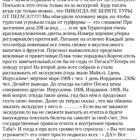
Поехали в этот отель только из-за экскурсий. Буду писать
везде где только можно , что НИКОГДА НЕ БЕРИТЕ ТУРЫ
ОТ ПЕГАСА!!!!!!! Мы объездили половину мира, но чтобы
туристам угрожали гиды от турфирмы — это слишком! При
заселении дала 20$ за вид ……и не зря.Территория очень
красивая,ухоженная ,цветы,зелень.Номера хорошие,уборка
регулярная,без притензий. Питание на отлично Каждый день
что-нибудь новенькое.все очень свежее и вкусное,много
выпечки и фруктов. Персонал вышколен,все предельно
вежливые и приветливые.Пляж тоже порадовал.Короче,отель
просто замечательный,если бы не гиды от Пегаса!!!Теперь по
поводу угроз! На второй день всех собрали и стали
рассказывать об экскурсиях (гида звали Майкл). 1день
Иерусалим+ мёртвое море-190$ с чел. 1 день Иордания- 230$с
чел. Делайте выводы. До отъезда на сайте Пегаса цены
совершенно другие. Иерусалим- 100$, Иордания -180$. На
мой вопрос откуда такие цены, гид был нем и продолжал
гнуть свою линию. Далее он твёрдо сказал , что мы обязаны
заказать экскурсии у него и ……… » Если вы не закажите
экскурсии,то вы не сможите выехать из египта и будете
вынуждены покупать билеты на самолёт за свой счет. Это
государственные правила египта и внутренние правила
Таба!» И тогда я при всех громко его спросила : » Вы что нам
угрожаете?» его ответ просто подкосил всех : » ДА!» Все