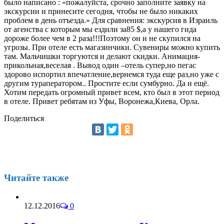
было написано : «пожалуйста, срочно заполните заявку на
экскурсии и принесите сегодня, чтобы не было никаких
проблем в день отъезда.» Для сравнения: экскурсия в Израиль
от агенства с которым мы ездили за85 $,а у нашего гида
дороже более чем в 2 раза!!!Поэтому он и не скупился на
угрозы. При отеле есть магазинчики. Сувениры можно купить
там. Мальчишки торгуются и делают скидки. Анимация-
прикольная,веселая . Вывод один –отель супер,но пегас
здорово испортил впечатление,вернемся туда еще раз,но уже с
другим тураператором.. Простите если сумбурно. Да и ещё.
Хотим передать огромный привет всем, кто был в этот период
в отеле. Привет ребятам из Уфы, Воронежа,Киева, Орла.
Поделиться
Читайте также
12.12.2016
0