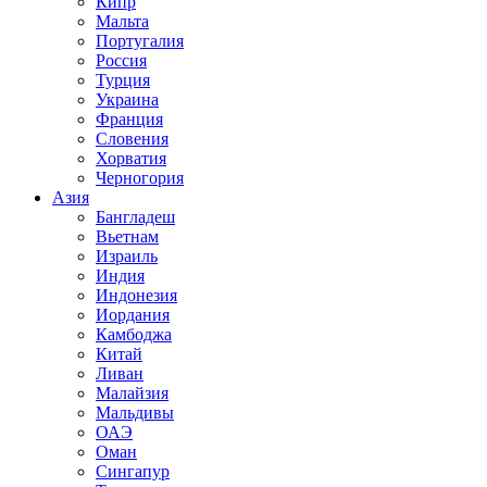
Кипр
Мальта
Португалия
Россия
Турция
Украина
Франция
Словения
Хорватия
Черногория
Азия
Бангладеш
Вьетнам
Израиль
Индия
Индонезия
Иордания
Камбоджа
Китай
Ливан
Малайзия
Мальдивы
ОАЭ
Оман
Сингапур