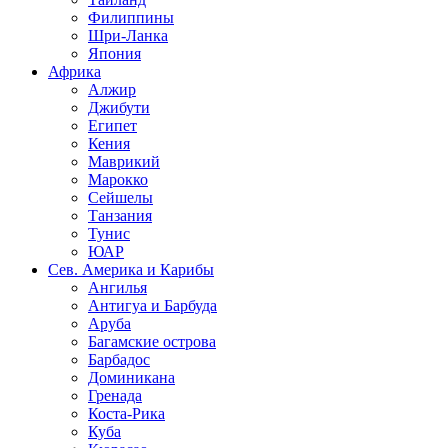
Филиппины
Шри-Ланка
Япония
Африка
Алжир
Джибути
Египет
Кения
Маврикий
Марокко
Сейшелы
Танзания
Тунис
ЮАР
Сев. Америка и Карибы
Ангилья
Антигуа и Барбуда
Аруба
Багамские острова
Барбадос
Доминикана
Гренада
Коста-Рика
Куба