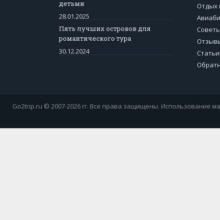
детьми
Отдых 
28.01.2025
Авиаб
Пять лучших островов для
Советы
романтического тура
Отзывы
30.12.2024
Статьи
Обратн
Go2trip.ru © 2007-2026 гг. Все права защищены. Использование ма