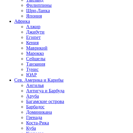
Филиппины
Шри-Ланка
Япония
Африка
Алжир
Джибути
Египет
Кения
Маврикий
Марокко
Сейшелы
Танзания
Тунис
ЮАР
Сев. Америка и Карибы
Ангилья
Антигуа и Барбуда
Аруба
Багамские острова
Барбадос
Доминикана
Гренада
Коста-Рика
Куба