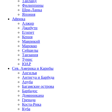
Таиланд
Филиппины
Шри-Ланка
Япония
Африка
Алжир
Джибути
Египет
Кения
Маврикий
Марокко
Сейшелы
Танзания
Тунис
ЮАР
Сев. Америка и Карибы
Ангилья
Антигуа и Барбуда
Аруба
Багамские острова
Барбадос
Доминикана
Гренада
Коста-Рика
Куба