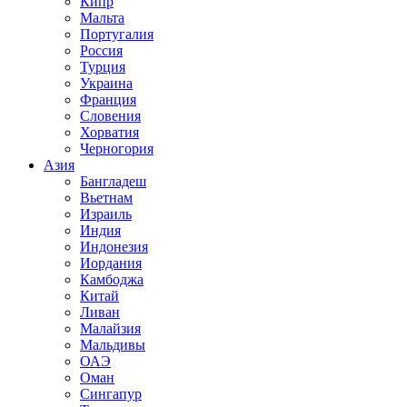
Кипр
Мальта
Португалия
Россия
Турция
Украина
Франция
Словения
Хорватия
Черногория
Азия
Бангладеш
Вьетнам
Израиль
Индия
Индонезия
Иордания
Камбоджа
Китай
Ливан
Малайзия
Мальдивы
ОАЭ
Оман
Сингапур