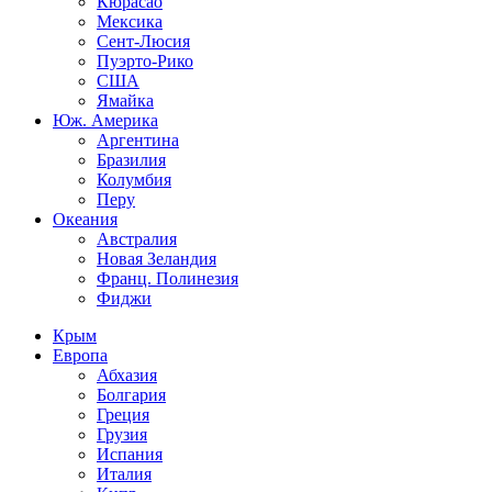
Кюрасао
Мексика
Сент-Люсия
Пуэрто-Рико
США
Ямайка
Юж. Америка
Аргентина
Бразилия
Колумбия
Перу
Океания
Австралия
Новая Зеландия
Франц. Полинезия
Фиджи
Крым
Европа
Абхазия
Болгария
Греция
Грузия
Испания
Италия