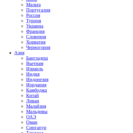
Мальта
Португалия
Россия
Турция
Украина
Франция
Словения
Хорватия
Черногория
Азия
Бангладеш
Вьетнам
Израиль
Индия
Индонезия
Иордания
Камбоджа
Китай
Ливан
Малайзия
Мальдивы
ОАЭ
Оман
Сингапур
Таиланд