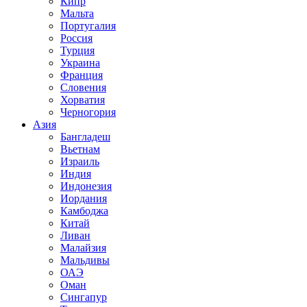
Кипр
Мальта
Португалия
Россия
Турция
Украина
Франция
Словения
Хорватия
Черногория
Азия
Бангладеш
Вьетнам
Израиль
Индия
Индонезия
Иордания
Камбоджа
Китай
Ливан
Малайзия
Мальдивы
ОАЭ
Оман
Сингапур