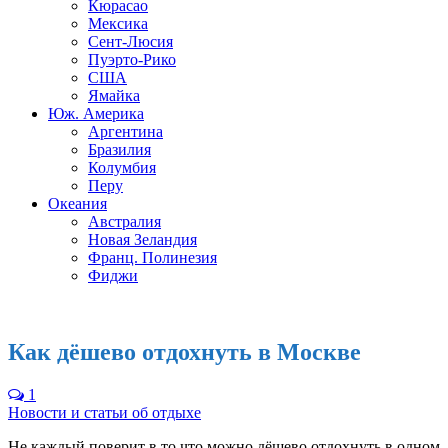
Кюрасао
Мексика
Сент-Люсия
Пуэрто-Рико
США
Ямайка
Юж. Америка
Аргентина
Бразилия
Колумбия
Перу
Океания
Австралия
Новая Зеландия
Франц. Полинезия
Фиджи
Как дёшево отдохнуть в Москве
1
Новости и статьи об отдыхе
Не каждый поверит в то что можно дёшево отдохнуть в одном