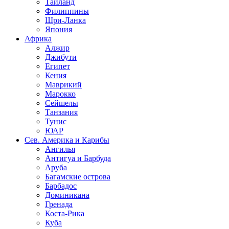
Таиланд
Филиппины
Шри-Ланка
Япония
Африка
Алжир
Джибути
Египет
Кения
Маврикий
Марокко
Сейшелы
Танзания
Тунис
ЮАР
Сев. Америка и Карибы
Ангилья
Антигуа и Барбуда
Аруба
Багамские острова
Барбадос
Доминикана
Гренада
Коста-Рика
Куба