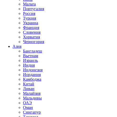
Мальта
Португалия
Россия
Турция
Украина
Франция
Словения
Хорватия
Черногория
Азия
Бангладеш
Вьетнам
Израиль
Индия
Индонезия
Иордания
Камбоджа
Китай
Ливан
Малайзия
Мальдивы
ОАЭ
Оман
Сингапур
Таиланд