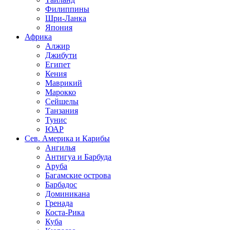
Филиппины
Шри-Ланка
Япония
Африка
Алжир
Джибути
Египет
Кения
Маврикий
Марокко
Сейшелы
Танзания
Тунис
ЮАР
Сев. Америка и Карибы
Ангилья
Антигуа и Барбуда
Аруба
Багамские острова
Барбадос
Доминикана
Гренада
Коста-Рика
Куба