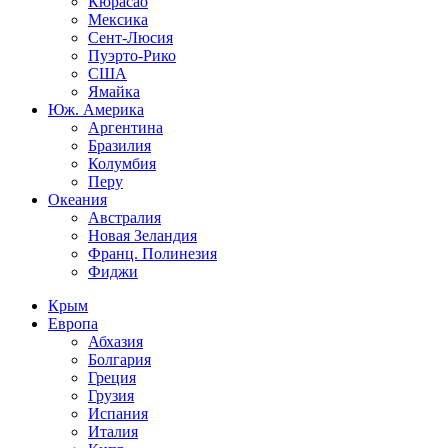
Кюрасао
Мексика
Сент-Люсия
Пуэрто-Рико
США
Ямайка
Юж. Америка
Аргентина
Бразилия
Колумбия
Перу
Океания
Австралия
Новая Зеландия
Франц. Полинезия
Фиджи
Крым
Европа
Абхазия
Болгария
Греция
Грузия
Испания
Италия