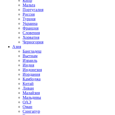
Кипр
Мальта
Португалия
Россия
Турция
Украина
Франция
Словения
Хорватия
Черногория
Азия
Бангладеш
Вьетнам
Израиль
Индия
Индонезия
Иордания
Камбоджа
Китай
Ливан
Малайзия
Мальдивы
ОАЭ
Оман
Сингапур