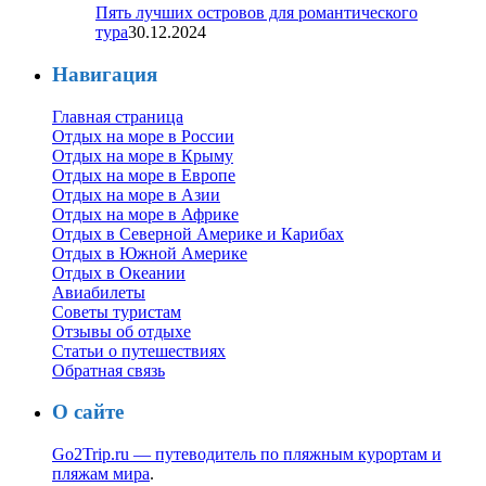
Пять лучших островов для романтического
тура
30.12.2024
Навигация
Главная страница
Отдых на море в России
Отдых на море в Крыму
Отдых на море в Европе
Отдых на море в Азии
Отдых на море в Африке
Отдых в Северной Америке и Карибах
Отдых в Южной Америке
Отдых в Океании
Авиабилеты
Советы туристам
Отзывы об отдыхе
Статьи о путешествиях
Обратная связь
О сайте
Go2Trip.ru — путеводитель по пляжным курортам и
пляжам мира
.