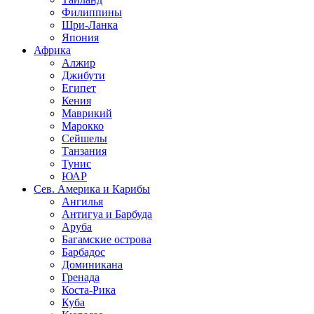
Филиппины
Шри-Ланка
Япония
Африка
Алжир
Джибути
Египет
Кения
Маврикий
Марокко
Сейшелы
Танзания
Тунис
ЮАР
Сев. Америка и Карибы
Ангилья
Антигуа и Барбуда
Аруба
Багамские острова
Барбадос
Доминикана
Гренада
Коста-Рика
Куба