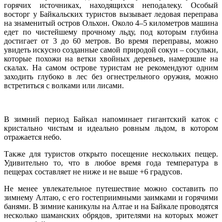
горячих источниках, находящихся неподалеку. Особый
восторг у Байкальских туристов вызывает ледовая переправа
на знаменитый остров Ольхон. Около 4–5 километров машина
едет по чистейшему прочному льду, под которым глубина
достигает от 3 до 60 метров. Во время переправы, можно
увидеть искусно созданные самой природой сокуи – сосульки,
которые похожи на ветки хвойных деревьев, намерзшие на
скалах. На самом острове туристам не рекомендуют одним
заходить глубоко в лес без огнестрельного оружия, можно
встретиться с волками или лисами.
В зимний период Байкал напоминает гигантский каток с
кристально чистым и идеально ровным льдом, в котором
отражается небо.
Также для туристов открыто посещение нескольких пещер.
Удивительно то, что в любое время года температура в
пещерах составляет не ниже и не выше +6 градусов.
Не менее увлекательное путешествие можно составить по
зимнему Алтаю, с его гостеприимными заимками и горячими
банями. В зимние каникулы на Алтае и на Байкале проводятся
несколько шаманских обрядов, зрителями на которых может