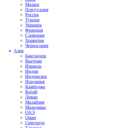
Мальта
Португалия
Россия
Турция
Украина
Франция
Словения
Хорватия
Черногория
Азия
Бангладеш
Вьетнам
Израиль
Индия
Индонезия
Иордания
Камбоджа
Китай
Ливан
Малайзия
Мальдивы
ОАЭ
Оман
Сингапур
Таиланд