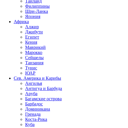
Таиланд
Филиппины
Шри-Ланка
Япония
Африка
Алжир
Джибути
Египет
Кения
Маврикий
Марокко
Сейшелы
Танзания
Тунис
ЮАР
Сев. Америка и Карибы
Ангилья
Антигуа и Барбуда
Аруба
Багамские острова
Барбадос
Доминикана
Гренада
Коста-Рика
Куба