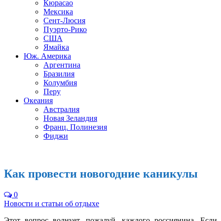
Кюрасао
Мексика
Сент-Люсия
Пуэрто-Рико
США
Ямайка
Юж. Америка
Аргентина
Бразилия
Колумбия
Перу
Океания
Австралия
Новая Зеландия
Франц. Полинезия
Фиджи
Как провести новогодние каникулы
0
Новости и статьи об отдыхе
Этот вопрос волнует, пожалуй, каждого россиянина. Если