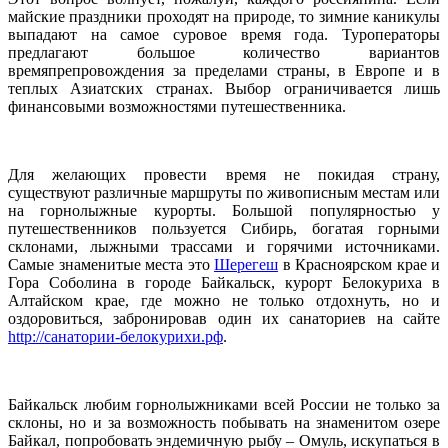
майские праздники проходят на природе, то зимние каникулы
выпадают на самое суровое время года. Туроператоры
предлагают большое количество вариантов
времяпрепровождения за пределами страны, в Европе и в
теплых Азиатских странах. Выбор ограничивается лишь
финансовыми возможностями путешественника.
Для желающих провести время не покидая страну,
существуют различные маршруты по живописным местам или
на горнолыжные курорты. Большой популярностью у
путешественников пользуется Сибирь, богатая горными
склонами, лыжными трассами и горячими источниками.
Самые знаменитые места это
Шерегеш
в Красноярском крае и
Гора Соболина в городе Байкальск, курорт Белокуриха в
Алтайском крае, где можно не только отдохнуть, но и
оздоровиться, забронировав один их санаториев на сайте
http://санатории-белокурихи.рф
.
Байкальск любим горнолыжниками всей России не только за
склоны, но и за возможность побывать на знаменитом озере
Байкал, попробовать эндемичную рыбу – Омуль, искупаться в