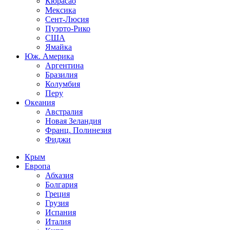
Кюрасао
Мексика
Сент-Люсия
Пуэрто-Рико
США
Ямайка
Юж. Америка
Аргентина
Бразилия
Колумбия
Перу
Океания
Австралия
Новая Зеландия
Франц. Полинезия
Фиджи
Крым
Европа
Абхазия
Болгария
Греция
Грузия
Испания
Италия