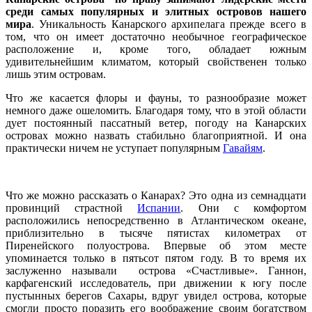
среди самых популярных и элитных островов нашего
мира
. Уникальность Канарского архипелага прежде всего в
том, что он имеет достаточно необычное географическое
расположение и, кроме того, обладает южным
удивительнейшим климатом, который свойственен только
лишь этим островам.
Что же касается флоры и фауны, то разнообразие может
немного даже ошеломить. Благодаря тому, что в этой области
дует постоянный пассатный ветер, погоду на Канарских
островах можно назвать стабильно благоприятной. И она
практически ничем не уступает популярным
Гавайям
.
Что же можно рассказать о Канарах? Это одна из семнадцати
провинций страстной
Испании
. Они с комфортом
расположились непосредственно в Атлантическом океане,
приблизительно в тысяче пятистах километрах от
Пиренейского полуострова. Впервые об этом месте
упоминается только в пятьсот пятом году. В то время их
заслуженно называли острова «Счастливые». Ганнон,
карфагенский исследователь, при движении к югу после
пустынных берегов Сахары, вдруг увидел острова, которые
смогли просто поразить его воображение своим богатством