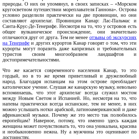
природы. О них он упомянул, в своих записках – «Морском
кругосветном путешествии мореплавателя Ганнона». Острова
условно разделили практически на две провинции, но они
составляют архипелаг. Провинции Канар: Лас-Пальмас и
Санта-Крус-Де-Тенерифе. Несмотря на то, что у островов есть
общее вулканическое происхождение, они значительно
отличаются друг от друга. Тем не менее
отзывы об экскурсиях
на Тенерифе
и других курортов Канар говорят о том, что эти
курорты могут поразить даже капризных и требовательных
туристов своим многообразием ландшафтов и
достопримечательностями.
Что же касается современного населения Канар, то это
гордый, но в то же время приветливый и дружелюбный
народ. Благодаря испанцам на этом острове преобладает
католическое учение. Слушая же канарскую музыку, невольно
вспоминаешь, что этот архипелаг всегда служил мостом
между Новым Светом и Испанией. Но, несмотря на то, что
напевы практически всегда испанские, тем не менее, в них
можно услышать нотки арабской, латиноамериканской и даже
африканской музыки. Почему же это место так полюбилось
европейцам? Наверное, потому, что именно здесь каждая
женщина может почувствовать то, что она уникальна, красива
и необыкновенно нежна. Ну а мужчины это оценивают по
достоинству.