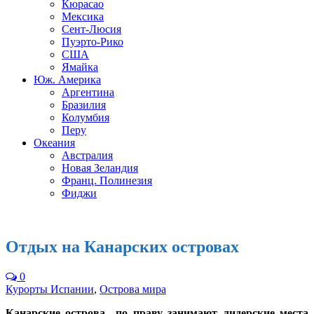
Кюрасао
Мексика
Сент-Люсия
Пуэрто-Рико
США
Ямайка
Юж. Америка
Аргентина
Бразилия
Колумбия
Перу
Океания
Австралия
Новая Зеландия
Франц. Полинезия
Фиджи
Отдых на Канарских островах
0
Курорты Испании
,
Острова мира
Канарские острова по праву занимают лидерские места