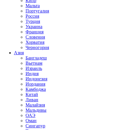
Кипр
Мальта
Португалия
Россия
Турция
Украина
Франция
Словения
Хорватия
Черногория
Азия
Бангладеш
Вьетнам
Израиль
Индия
Индонезия
Иордания
Камбоджа
Китай
Ливан
Малайзия
Мальдивы
ОАЭ
Оман
Сингапур