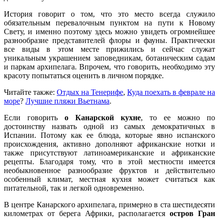
История говорит о том, что это место всегда служило
обязательным перевалочным пунктом на пути к Новому
Свету, и именно поэтому здесь можно увидеть огромнейшее
разнообразие представителей флоры и фауны. Практически
все виды в этом месте прижились и сейчас служат
уникальным украшением заповедникам, ботаническим садам
и паркам архипелага. Впрочем, что говорить, необходимо эту
красоту попытаться оценить в личном порядке.
Читайте также:
Отдых на Тенерифе
,
Куда поехать в феврале на
море
?
Лучшие пляжи Вьетнама
.
Если говорить
о Канарской кухне
, то ее можно по
достоинству назвать одной из самых демократичных в
Испании. Потому как ее блюда, которые явно испанского
происхождения, активно дополняют африканские нотки и
также присутствуют латиноамериканские и африканские
рецепты. Благодаря тому, что в этой местности имеется
необыкновенное разнообразие фруктов и действительно
особенный климат, местная кухня может считаться как
питательной, так и легкой одновременно.
В центре Канарского архипелага, примерно в ста шестидесяти
километрах от берега Африки, располагается
остров Гран