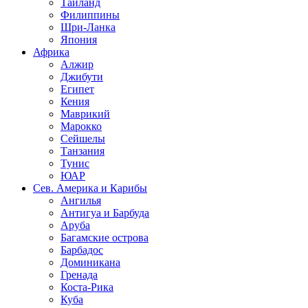
Таиланд
Филиппины
Шри-Ланка
Япония
Африка
Алжир
Джибути
Египет
Кения
Маврикий
Марокко
Сейшелы
Танзания
Тунис
ЮАР
Сев. Америка и Карибы
Ангилья
Антигуа и Барбуда
Аруба
Багамские острова
Барбадос
Доминикана
Гренада
Коста-Рика
Куба