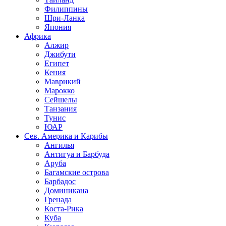
Филиппины
Шри-Ланка
Япония
Африка
Алжир
Джибути
Египет
Кения
Маврикий
Марокко
Сейшелы
Танзания
Тунис
ЮАР
Сев. Америка и Карибы
Ангилья
Антигуа и Барбуда
Аруба
Багамские острова
Барбадос
Доминикана
Гренада
Коста-Рика
Куба