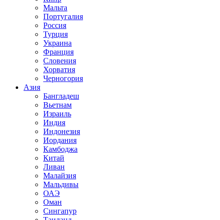
Мальта
Португалия
Россия
Турция
Украина
Франция
Словения
Хорватия
Черногория
Азия
Бангладеш
Вьетнам
Израиль
Индия
Индонезия
Иордания
Камбоджа
Китай
Ливан
Малайзия
Мальдивы
ОАЭ
Оман
Сингапур
Таиланд