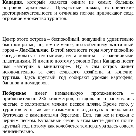
Канария
, который является одним из самых больших
островов архипелага. Прекрасные пляжи, исторические
достопримечательности и отличная погода привлекают сюда
огромное множество туристов.
Центр этого острова – беспокойный, живущий в удивительно
быстром ритме, но, тем не менее, по-особенному экзотичный
город –
Лас-Пальмас
. В этой местности горы могут спокойно
соседствовать с пустынями, ну а долины – с банановыми
плантациями. И именно поэтому условно Гран Канария носит
имя «материк в миниатюре». Ну а сам остров живет
исключительно за счет сельского хозяйства и, конечно,
туризма. Здесь круглый год собирают урожаи картофеля,
бананов и помидоров.
Побережье
имеет немаленькую протяженность –
приблизительно 236 километров, и вдоль него растянулись
чистые, с золотистым мелким песком пляжи. Кроме того, у
туристов есть так же возможность отдохнуть в небольших
бухточках с каменистыми берегами. Есть так же и пляжи с
черным песком. Купальный сезон в этом месте длится почти
круглый год, потому как колеблется температура здесь совсем
незначительно.