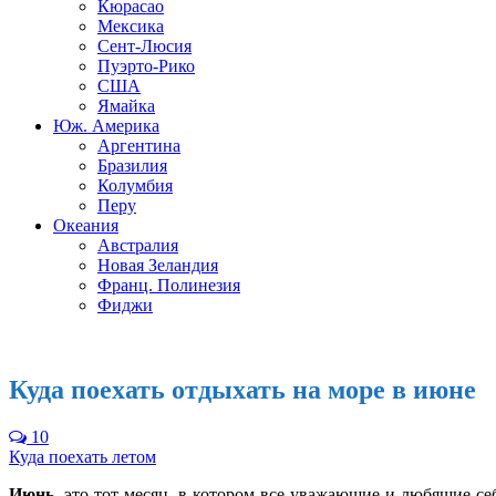
Кюрасао
Мексика
Сент-Люсия
Пуэрто-Рико
США
Ямайка
Юж. Америка
Аргентина
Бразилия
Колумбия
Перу
Океания
Австралия
Новая Зеландия
Франц. Полинезия
Фиджи
Куда поехать отдыхать на море в июне
10
Куда поехать летом
Июнь
, это тот месяц, в котором все уважающие и любящие с