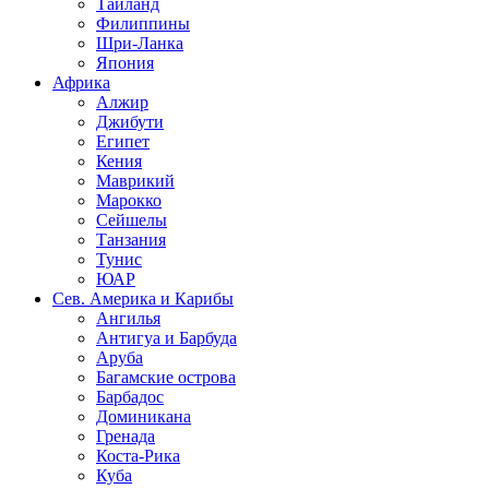
Таиланд
Филиппины
Шри-Ланка
Япония
Африка
Алжир
Джибути
Египет
Кения
Маврикий
Марокко
Сейшелы
Танзания
Тунис
ЮАР
Сев. Америка и Карибы
Ангилья
Антигуа и Барбуда
Аруба
Багамские острова
Барбадос
Доминикана
Гренада
Коста-Рика
Куба