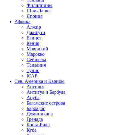
Филиппины
Шри-Ланка
Япония
Африка
Алжир
Джибути
Египет
Кения
Маврикий
Марокко
Сейшелы
Танзания
Тунис
ЮАР
Сев. Америка и Карибы
Ангилья
Антигуа и Барбуда
Аруба
Багамские острова
Барбадос
Доминикана
Гренада
Коста-Рика
Куба