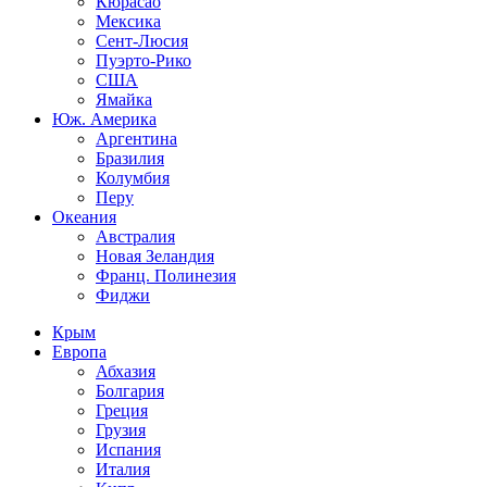
Кюрасао
Мексика
Сент-Люсия
Пуэрто-Рико
США
Ямайка
Юж. Америка
Аргентина
Бразилия
Колумбия
Перу
Океания
Австралия
Новая Зеландия
Франц. Полинезия
Фиджи
Крым
Европа
Абхазия
Болгария
Греция
Грузия
Испания
Италия