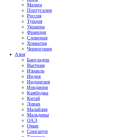
Мальта
Португалия
Россия
Турция
Украина
Франция
Словения
Хорватия
Черногория
Азия
Бангладеш
Вьетнам
Израиль
Индия
Индонезия
Иордания
Камбоджа
Китай
Ливан
Малайзия
Мальдивы
ОАЭ
Оман
Сингапур
Таиланд