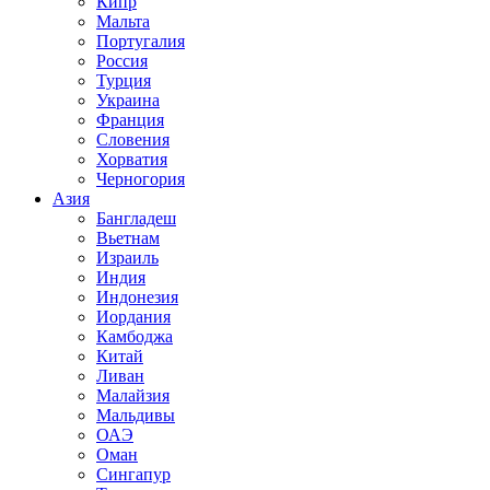
Кипр
Мальта
Португалия
Россия
Турция
Украина
Франция
Словения
Хорватия
Черногория
Азия
Бангладеш
Вьетнам
Израиль
Индия
Индонезия
Иордания
Камбоджа
Китай
Ливан
Малайзия
Мальдивы
ОАЭ
Оман
Сингапур