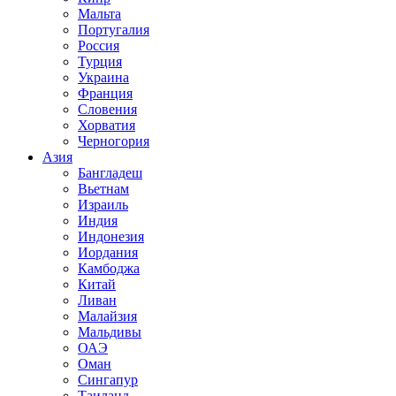
Мальта
Португалия
Россия
Турция
Украина
Франция
Словения
Хорватия
Черногория
Азия
Бангладеш
Вьетнам
Израиль
Индия
Индонезия
Иордания
Камбоджа
Китай
Ливан
Малайзия
Мальдивы
ОАЭ
Оман
Сингапур
Таиланд