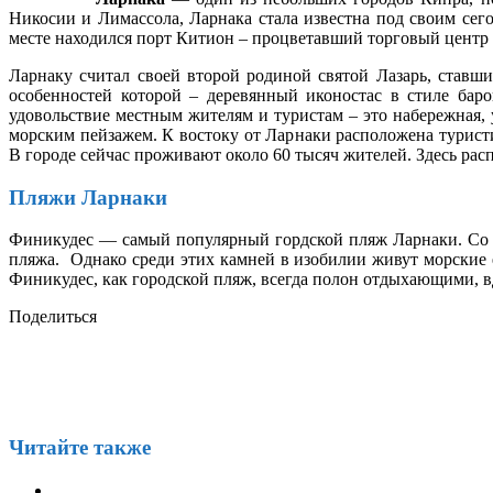
Никосии и Лимассола, Ларнака стала известна под своим сег
месте находился порт Китион – процветавший торговый центр
Ларнаку считал своей второй родиной святой Лазарь, ставши
особенностей которой – деревянный иконостас в стиле бар
удовольствие местным жителям и туристам – это набережная,
морским пейзажем. К востоку от Ларнаки расположена турист
В городе сейчас проживают около 60 тысяч жителей. Здесь ра
Пляжи Ларнаки
Финикудес — самый популярный гордской пляж Ларнаки. Со 
пляжа. Однако среди этих камней в изобилии живут морские
Финикудес, как городской пляж, всегда полон отдыхающими, в
Поделиться
Читайте также