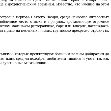
ще к дохристианским временам. Известно, что именно на этом
остроена церковь Святого Лазаря, среди наиболее интересных
любленное место отдыха и прогулок, доставляющее огромное
тном маленьком ресторанчике, баре или таверне, наслаждаясь
и прямо на песчаных пляжах, где можно прекрасно отдохнуть.
ыпями, которые препятствуют большим волнам добираться до
от пляж вряд ли подойдет любителям тишины и уюта, так как
 и сувенирные магазинчики.