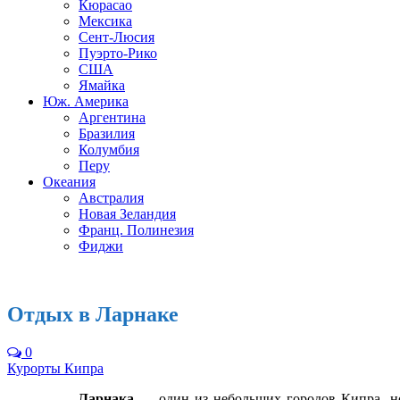
Кюрасао
Мексика
Сент-Люсия
Пуэрто-Рико
США
Ямайка
Юж. Америка
Аргентина
Бразилия
Колумбия
Перу
Океания
Австралия
Новая Зеландия
Франц. Полинезия
Фиджи
Отдых в Ларнаке
0
Курорты Кипра
Ларнака
— один из небольших городов Кипра, но