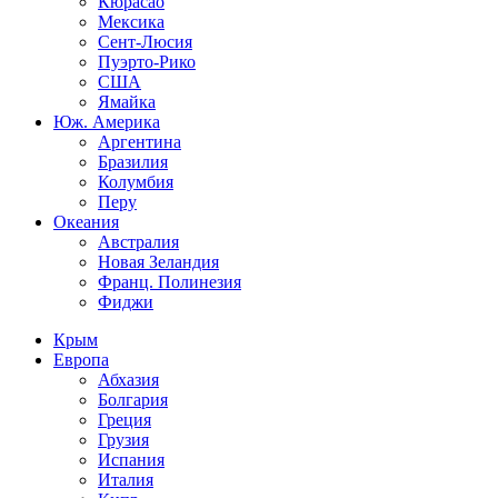
Кюрасао
Мексика
Сент-Люсия
Пуэрто-Рико
США
Ямайка
Юж. Америка
Аргентина
Бразилия
Колумбия
Перу
Океания
Австралия
Новая Зеландия
Франц. Полинезия
Фиджи
Крым
Европа
Абхазия
Болгария
Греция
Грузия
Испания
Италия