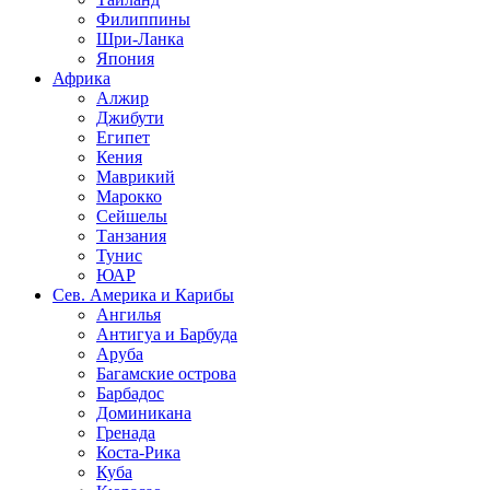
Филиппины
Шри-Ланка
Япония
Африка
Алжир
Джибути
Египет
Кения
Маврикий
Марокко
Сейшелы
Танзания
Тунис
ЮАР
Сев. Америка и Карибы
Ангилья
Антигуа и Барбуда
Аруба
Багамские острова
Барбадос
Доминикана
Гренада
Коста-Рика
Куба