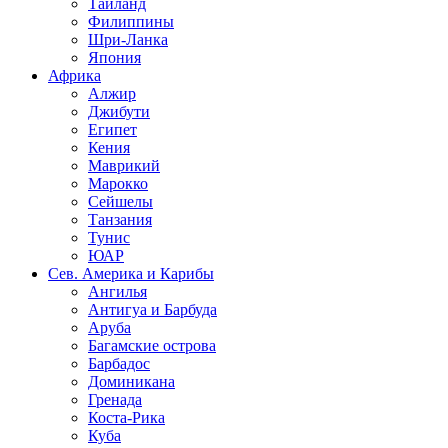
Таиланд
Филиппины
Шри-Ланка
Япония
Африка
Алжир
Джибути
Египет
Кения
Маврикий
Марокко
Сейшелы
Танзания
Тунис
ЮАР
Сев. Америка и Карибы
Ангилья
Антигуа и Барбуда
Аруба
Багамские острова
Барбадос
Доминикана
Гренада
Коста-Рика
Куба