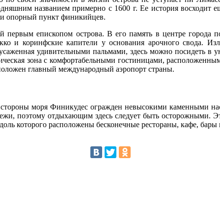
одняшним названием примерно с 1600 г. Ее история восходит е
 и опорный пункт финикийцев.
й первым епископом острова. В его память в центре города п
окко и коринфские капители у основания арочного свода. Из
 усаженная удивительными пальмами, здесь можно посидеть в ую
ическая зона с комфортабельными гостиницами, расположенным
сположен главный международный аэропорт страны.
стороны моря Финикудес огражден невысокими каменными нас
 ежи, поэтому отдыхающим здесь следует быть осторожными. Эт
доль которого расположены бесконечные рестораны, кафе, бары