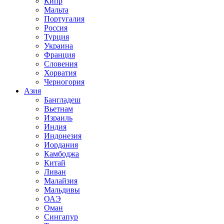
Кипр
Мальта
Португалия
Россия
Турция
Украина
Франция
Словения
Хорватия
Черногория
Азия
Бангладеш
Вьетнам
Израиль
Индия
Индонезия
Иордания
Камбоджа
Китай
Ливан
Малайзия
Мальдивы
ОАЭ
Оман
Сингапур