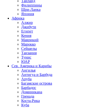
Таиланд
Филиппины
Шри-Ланка
Япония
Африка
Алжир
Джибути
Египет
Кения
Маврикий
Марокко
Сейшелы
Танзания
Тунис
ЮАР
Сев. Америка и Карибы
Ангилья
Антигуа и Барбуда
Аруба
Багамские острова
Барбадос
Доминикана
Гренада
Коста-Рика
Куба