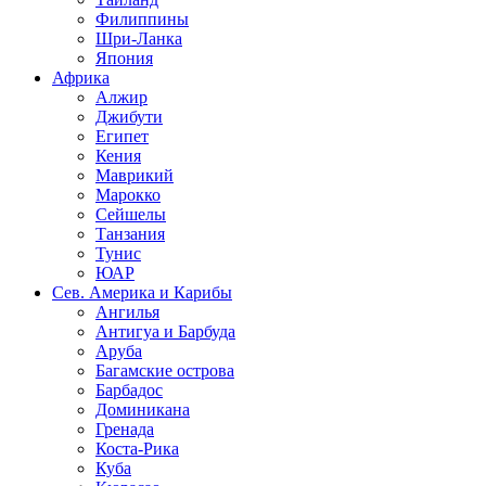
Филиппины
Шри-Ланка
Япония
Африка
Алжир
Джибути
Египет
Кения
Маврикий
Марокко
Сейшелы
Танзания
Тунис
ЮАР
Сев. Америка и Карибы
Ангилья
Антигуа и Барбуда
Аруба
Багамские острова
Барбадос
Доминикана
Гренада
Коста-Рика
Куба