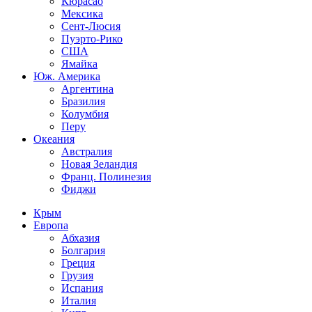
Кюрасао
Мексика
Сент-Люсия
Пуэрто-Рико
США
Ямайка
Юж. Америка
Аргентина
Бразилия
Колумбия
Перу
Океания
Австралия
Новая Зеландия
Франц. Полинезия
Фиджи
Крым
Европа
Абхазия
Болгария
Греция
Грузия
Испания
Италия