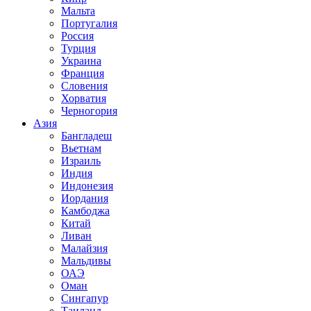
Мальта
Португалия
Россия
Турция
Украина
Франция
Словения
Хорватия
Черногория
Азия
Бангладеш
Вьетнам
Израиль
Индия
Индонезия
Иордания
Камбоджа
Китай
Ливан
Малайзия
Мальдивы
ОАЭ
Оман
Сингапур
Таиланд