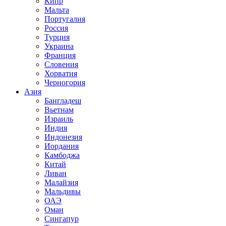
Кипр
Мальта
Португалия
Россия
Турция
Украина
Франция
Словения
Хорватия
Черногория
Азия
Бангладеш
Вьетнам
Израиль
Индия
Индонезия
Иордания
Камбоджа
Китай
Ливан
Малайзия
Мальдивы
ОАЭ
Оман
Сингапур