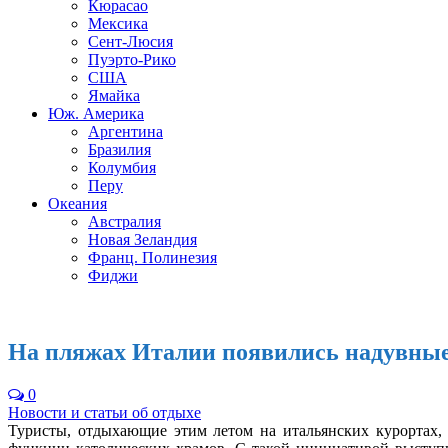
Кюрасао
Мексика
Сент-Люсия
Пуэрто-Рико
США
Ямайка
Юж. Америка
Аргентина
Бразилия
Колумбия
Перу
Океания
Австралия
Новая Зеландия
Франц. Полинезия
Фиджи
На пляжах Италии появились надувны
0
Новости и статьи об отдыхе
Туристы, отдыхающие этим летом на итальянских курортах,