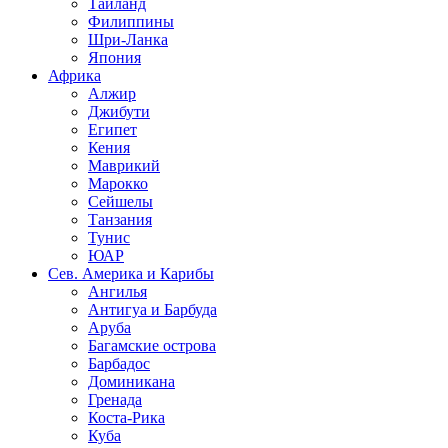
Таиланд
Филиппины
Шри-Ланка
Япония
Африка
Алжир
Джибути
Египет
Кения
Маврикий
Марокко
Сейшелы
Танзания
Тунис
ЮАР
Сев. Америка и Карибы
Ангилья
Антигуа и Барбуда
Аруба
Багамские острова
Барбадос
Доминикана
Гренада
Коста-Рика
Куба