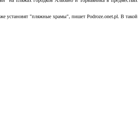
ви" на пляжах городков Альбано и Торваяника в предместьях
е установят "пляжные храмы", пишет Podroze.onet.pl. В такой