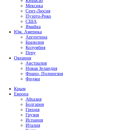
Кюрасао
Мексика
Сент-Люсия
Пуэрто-Рико
США
Ямайка
Юж. Америка
Аргентина
Бразилия
Колумбия
Перу
Океания
Австралия
Новая Зеландия
Франц. Полинезия
Фиджи
Крым
Европа
Абхазия
Болгария
Греция
Грузия
Испания
Италия