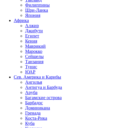
Филиппины
Шри-Ланка
Япония
Африка
Алжир
Джибути
Египет
Кения
Маврикий
Марокко
Сейшелы
Танзания
Тунис
ЮАР
Сев. Америка и Карибы
Ангилья
Антигуа и Барбуда
Аруба
Багамские острова
Барбадос
Доминикана
Гренада
Коста-Рика
Куба