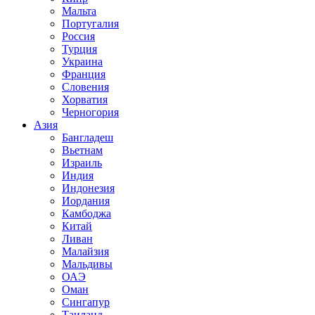
Мальта
Португалия
Россия
Турция
Украина
Франция
Словения
Хорватия
Черногория
Азия
Бангладеш
Вьетнам
Израиль
Индия
Индонезия
Иордания
Камбоджа
Китай
Ливан
Малайзия
Мальдивы
ОАЭ
Оман
Сингапур
Таиланд