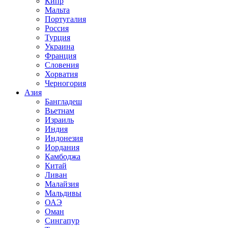
Кипр
Мальта
Португалия
Россия
Турция
Украина
Франция
Словения
Хорватия
Черногория
Азия
Бангладеш
Вьетнам
Израиль
Индия
Индонезия
Иордания
Камбоджа
Китай
Ливан
Малайзия
Мальдивы
ОАЭ
Оман
Сингапур