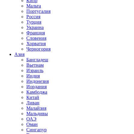
Кипр
Мальта
Португалия
Россия
Турция
Украина
Франция
Словения
Хорватия
Черногория
Азия
Бангладеш
Вьетнам
Израиль
Индия
Индонезия
Иордания
Камбоджа
Китай
Ливан
Малайзия
Мальдивы
ОАЭ
Оман
Сингапур