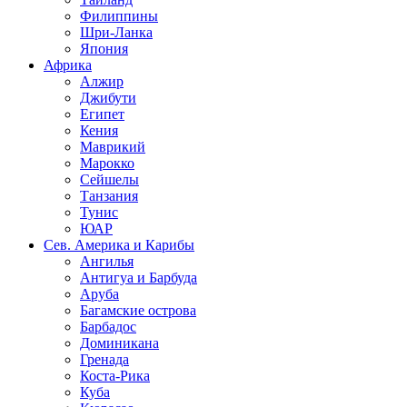
Филиппины
Шри-Ланка
Япония
Африка
Алжир
Джибути
Египет
Кения
Маврикий
Марокко
Сейшелы
Танзания
Тунис
ЮАР
Сев. Америка и Карибы
Ангилья
Антигуа и Барбуда
Аруба
Багамские острова
Барбадос
Доминикана
Гренада
Коста-Рика
Куба