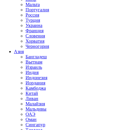
Мальта
Португалия
Россия
Турция
Украина
Франция
Словения
Хорватия
Черногория
Азия
Бангладеш
Вьетнам
Израиль
Индия
Индонезия
Иордания
Камбоджа
Китай
Ливан
Малайзия
Мальдивы
ОАЭ
Оман
Сингапур
Таиланд