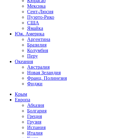
Кюрасао
Мексика
Сент-Люсия
Пуэрто-Рико
США
Ямайка
Юж. Америка
Аргентина
Бразилия
Колумбия
Перу
Океания
Австралия
Новая Зеландия
Франц. Полинезия
Фиджи
Крым
Европа
Абхазия
Болгария
Греция
Грузия
Испания
Италия