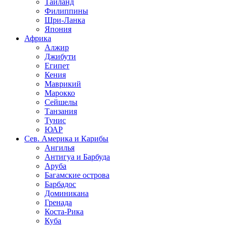
Таиланд
Филиппины
Шри-Ланка
Япония
Африка
Алжир
Джибути
Египет
Кения
Маврикий
Марокко
Сейшелы
Танзания
Тунис
ЮАР
Сев. Америка и Карибы
Ангилья
Антигуа и Барбуда
Аруба
Багамские острова
Барбадос
Доминикана
Гренада
Коста-Рика
Куба