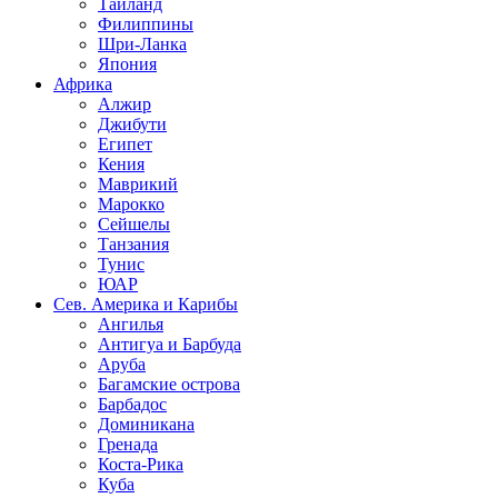
Таиланд
Филиппины
Шри-Ланка
Япония
Африка
Алжир
Джибути
Египет
Кения
Маврикий
Марокко
Сейшелы
Танзания
Тунис
ЮАР
Сев. Америка и Карибы
Ангилья
Антигуа и Барбуда
Аруба
Багамские острова
Барбадос
Доминикана
Гренада
Коста-Рика
Куба