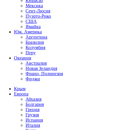
Кюрасао
Мексика
Сент-Люсия
Пуэрто-Рико
США
Ямайка
Юж. Америка
Аргентина
Бразилия
Колумбия
Перу
Океания
Австралия
Новая Зеландия
Франц. Полинезия
Фиджи
Крым
Европа
Абхазия
Болгария
Греция
Грузия
Испания
Италия