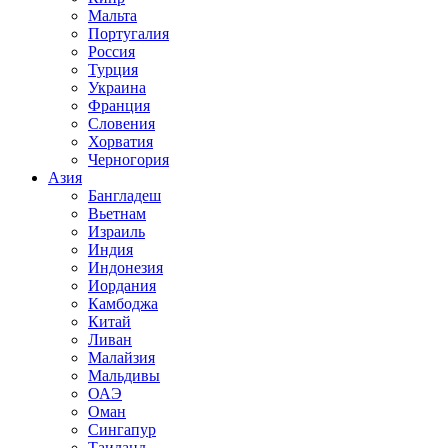
Мальта
Португалия
Россия
Турция
Украина
Франция
Словения
Хорватия
Черногория
Азия
Бангладеш
Вьетнам
Израиль
Индия
Индонезия
Иордания
Камбоджа
Китай
Ливан
Малайзия
Мальдивы
ОАЭ
Оман
Сингапур
Таиланд