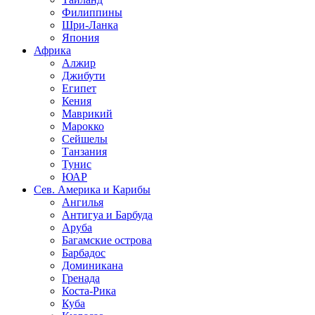
Филиппины
Шри-Ланка
Япония
Африка
Алжир
Джибути
Египет
Кения
Маврикий
Марокко
Сейшелы
Танзания
Тунис
ЮАР
Сев. Америка и Карибы
Ангилья
Антигуа и Барбуда
Аруба
Багамские острова
Барбадос
Доминикана
Гренада
Коста-Рика
Куба