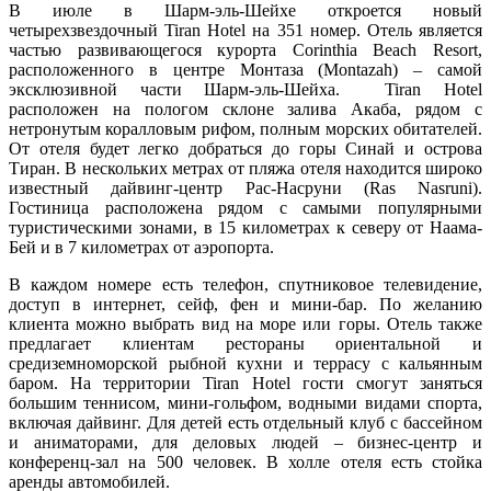
В июле в Шарм-эль-Шейхе откроется новый
четырехзвездочный Tiran Hotel на 351 номер. Отель является
частью развивающегося курорта Corinthia Beach Resort,
расположенного в центре Монтаза (Montazah) – самой
эксклюзивной части Шарм-эль-Шейха. Tiran Hotel
расположен на пологом склоне залива Акаба, рядом с
нетронутым коралловым рифом, полным морских обитателей.
От отеля будет легко добраться до горы Синай и острова
Тиран. В нескольких метрах от пляжа отеля находится широко
известный дайвинг-центр Рас-Насруни (Ras Nasruni).
Гостиница расположена рядом с самыми популярными
туристическими зонами, в 15 километрах к северу от Наама-
Бей и в 7 километрах от аэропорта.
В каждом номере есть телефон, спутниковое телевидение,
доступ в интернет, сейф, фен и мини-бар. По желанию
клиента можно выбрать вид на море или горы. Отель также
предлагает клиентам рестораны ориентальной и
средиземноморской рыбной кухни и террасу с кальянным
баром. На территории Tiran Hotel гости смогут заняться
большим теннисом, мини-гольфом, водными видами спорта,
включая дайвинг. Для детей есть отдельный клуб с бассейном
и аниматорами, для деловых людей – бизнес-центр и
конференц-зал на 500 человек. В холле отеля есть стойка
аренды автомобилей.