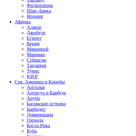
Филиппины
Шри-Ланка
Япония
Африка
Алжир
Джибути
Египет
Кения
Маврикий
Марокко
Сейшелы
Танзания
Тунис
ЮАР
Сев. Америка и Карибы
Ангилья
Антигуа и Барбуда
Аруба
Багамские острова
Барбадос
Доминикана
Гренада
Коста-Рика
Куба