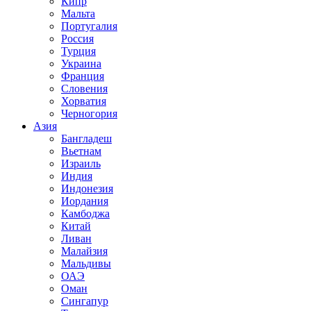
Кипр
Мальта
Португалия
Россия
Турция
Украина
Франция
Словения
Хорватия
Черногория
Азия
Бангладеш
Вьетнам
Израиль
Индия
Индонезия
Иордания
Камбоджа
Китай
Ливан
Малайзия
Мальдивы
ОАЭ
Оман
Сингапур