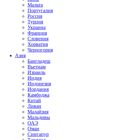
Мальта
Португалия
Россия
Турция
Украина
Франция
Словения
Хорватия
Черногория
Азия
Бангладеш
Вьетнам
Израиль
Индия
Индонезия
Иордания
Камбоджа
Китай
Ливан
Малайзия
Мальдивы
ОАЭ
Оман
Сингапур
Таиланд