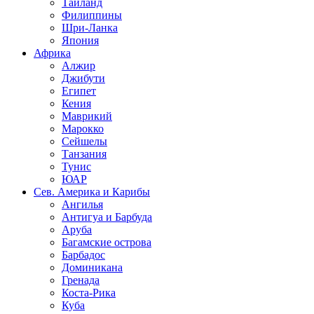
Таиланд
Филиппины
Шри-Ланка
Япония
Африка
Алжир
Джибути
Египет
Кения
Маврикий
Марокко
Сейшелы
Танзания
Тунис
ЮАР
Сев. Америка и Карибы
Ангилья
Антигуа и Барбуда
Аруба
Багамские острова
Барбадос
Доминикана
Гренада
Коста-Рика
Куба