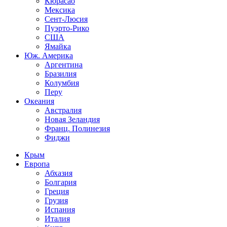
Кюрасао
Мексика
Сент-Люсия
Пуэрто-Рико
США
Ямайка
Юж. Америка
Аргентина
Бразилия
Колумбия
Перу
Океания
Австралия
Новая Зеландия
Франц. Полинезия
Фиджи
Крым
Европа
Абхазия
Болгария
Греция
Грузия
Испания
Италия