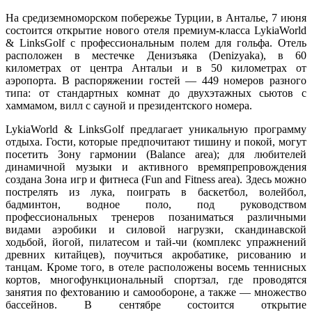
На средиземноморском побережье Турции, в Анталье, 7 июня
состоится открытие нового отеля премиум-класса LykiaWorld
& LinksGolf с профессиональным полем для гольфа. Отель
расположен в местечке Денизъяка (Denizyaka), в 60
километрах от центра Антальи и в 50 километрах от
аэропорта. В распоряжении гостей — 449 номеров разного
типа: от стандартных комнат до двухэтажных сьютов с
хаммамом, вилл с сауной и президентского номера.
LykiaWorld & LinksGolf предлагает уникальную программу
отдыха. Гости, которые предпочитают тишину и покой, могут
посетить Зону гармонии (Balance area); для любителей
динамичной музыки и активного времяпрепровождения
создана Зона игр и фитнеса (Fun and Fitness area). Здесь можно
пострелять из лука, поиграть в баскетбол, волейбол,
бадминтон, водное поло, под руководством
профессиональных тренеров позаниматься различными
видами аэробики и силовой нагрузки, скандинавской
ходьбой, йогой, пилатесом и тай-чи (комплекс упражнений
древних китайцев), поучиться акробатике, рисованию и
танцам. Кроме того, в отеле расположены восемь теннисных
кортов, многофункциональный спортзал, где проводятся
занятия по фехтованию и самообороне, а также — множество
бассейнов. В сентябре состоится открытие