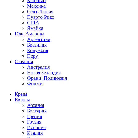
Кюрасао
Мексика
Сент-Люсия
Пуэрто-Рико
США
Ямайка
Юж. Америка
Аргентина
Бразилия
Колумбия
Перу
Океания
Австралия
Новая Зеландия
Франц. Полинезия
Фиджи
Крым
Европа
Абхазия
Болгария
Греция
Грузия
Испания
Италия