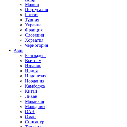
Мальта
Португалия
Россия
Турция
Украина
Франция
Словения
Хорватия
Черногория
Азия
Бангладеш
Вьетнам
Израиль
Индия
Индонезия
Иордания
Камбоджа
Китай
Ливан
Малайзия
Мальдивы
ОАЭ
Оман
Сингапур
Таиланд