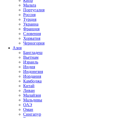
Кипр
Мальта
Португалия
Россия
Турция
Украина
Франция
Словения
Хорватия
Черногория
Азия
Бангладеш
Вьетнам
Израиль
Индия
Индонезия
Иордания
Камбоджа
Китай
Ливан
Малайзия
Мальдивы
ОАЭ
Оман
Сингапур