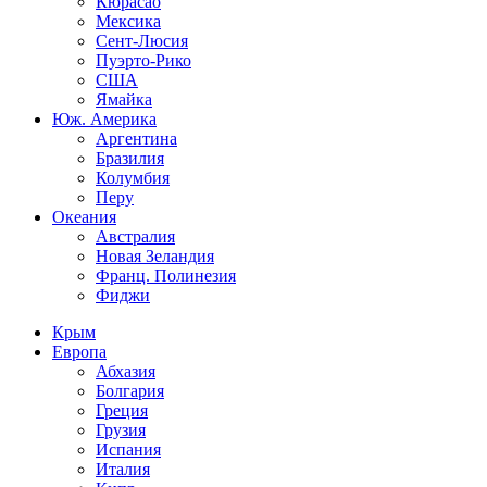
Кюрасао
Мексика
Сент-Люсия
Пуэрто-Рико
США
Ямайка
Юж. Америка
Аргентина
Бразилия
Колумбия
Перу
Океания
Австралия
Новая Зеландия
Франц. Полинезия
Фиджи
Крым
Европа
Абхазия
Болгария
Греция
Грузия
Испания
Италия