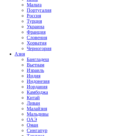
Мальта
Португалия
Россия
Турция
Украина
Франция
Словения
Хорватия
Черногория
Азия
Бангладеш
Вьетнам
Израиль
Индия
Индонезия
Иордания
Камбоджа
Китай
Ливан
Малайзия
Мальдивы
ОАЭ
Оман
Сингапур
Таиланд