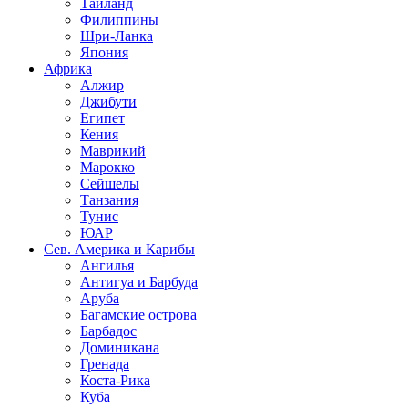
Таиланд
Филиппины
Шри-Ланка
Япония
Африка
Алжир
Джибути
Египет
Кения
Маврикий
Марокко
Сейшелы
Танзания
Тунис
ЮАР
Сев. Америка и Карибы
Ангилья
Антигуа и Барбуда
Аруба
Багамские острова
Барбадос
Доминикана
Гренада
Коста-Рика
Куба