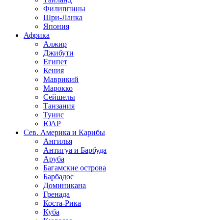
Филиппины
Шри-Ланка
Япония
Африка
Алжир
Джибути
Египет
Кения
Маврикий
Марокко
Сейшелы
Танзания
Тунис
ЮАР
Сев. Америка и Карибы
Ангилья
Антигуа и Барбуда
Аруба
Багамские острова
Барбадос
Доминикана
Гренада
Коста-Рика
Куба