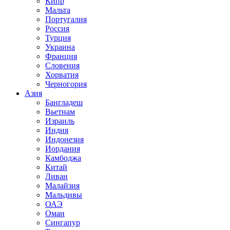
Кипр
Мальта
Португалия
Россия
Турция
Украина
Франция
Словения
Хорватия
Черногория
Азия
Бангладеш
Вьетнам
Израиль
Индия
Индонезия
Иордания
Камбоджа
Китай
Ливан
Малайзия
Мальдивы
ОАЭ
Оман
Сингапур