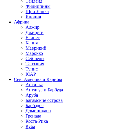
Таиланд
Филиппины
Шри-Ланка
Япония
Африка
Алжир
Джибути
Египет
Кения
Маврикий
Марокко
Сейшелы
Танзания
Тунис
ЮАР
Сев. Америка и Карибы
Ангилья
Антигуа и Барбуда
Аруба
Багамские острова
Барбадос
Доминикана
Гренада
Коста-Рика
Куба