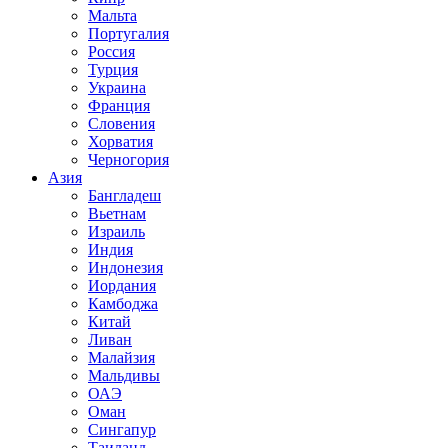
Мальта
Португалия
Россия
Турция
Украина
Франция
Словения
Хорватия
Черногория
Азия
Бангладеш
Вьетнам
Израиль
Индия
Индонезия
Иордания
Камбоджа
Китай
Ливан
Малайзия
Мальдивы
ОАЭ
Оман
Сингапур
Таиланд