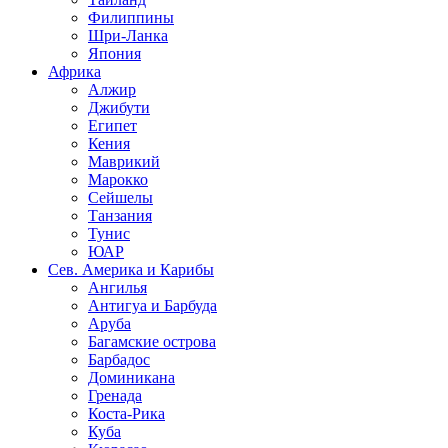
Филиппины
Шри-Ланка
Япония
Африка
Алжир
Джибути
Египет
Кения
Маврикий
Марокко
Сейшелы
Танзания
Тунис
ЮАР
Сев. Америка и Карибы
Ангилья
Антигуа и Барбуда
Аруба
Багамские острова
Барбадос
Доминикана
Гренада
Коста-Рика
Куба