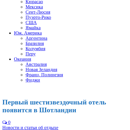
Кюрасао
Мексика
Сент-Люсия
Пуэрто-Рико
США
Ямайка
Юж. Америка
Аргентина
Бразилия
Колумбия
Перу
Океания
Австралия
Новая Зеландия
Франц. Полинезия
Фиджи
Первый шестизвездочный отель
появится в Шотландии
0
Новости и статьи об отдыхе