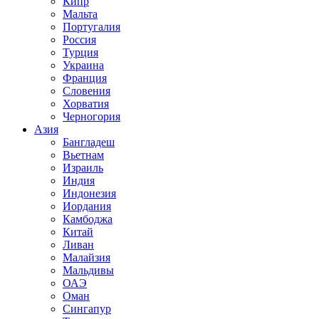
Кипр
Мальта
Португалия
Россия
Турция
Украина
Франция
Словения
Хорватия
Черногория
Азия
Бангладеш
Вьетнам
Израиль
Индия
Индонезия
Иордания
Камбоджа
Китай
Ливан
Малайзия
Мальдивы
ОАЭ
Оман
Сингапур