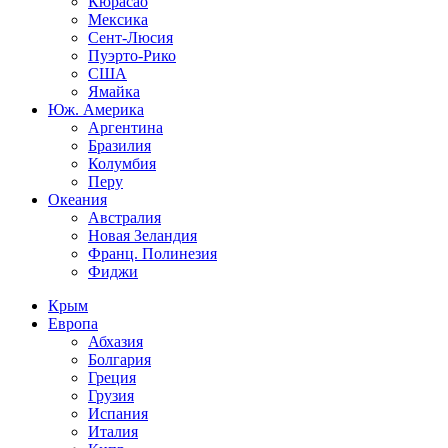
Кюрасао
Мексика
Сент-Люсия
Пуэрто-Рико
США
Ямайка
Юж. Америка
Аргентина
Бразилия
Колумбия
Перу
Океания
Австралия
Новая Зеландия
Франц. Полинезия
Фиджи
Крым
Европа
Абхазия
Болгария
Греция
Грузия
Испания
Италия